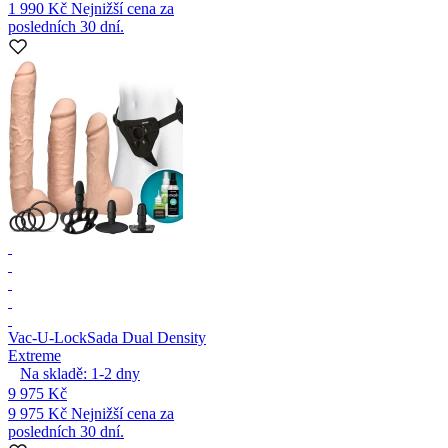
1 990 Kč
Nejnižší cena za
posledních 30 dní.
Vac-U-Lock
Sada Dual Density
Extreme
Na skladě:
1-2
dny
9 975 Kč
9 975 Kč
Nejnižší cena za
posledních 30 dní.