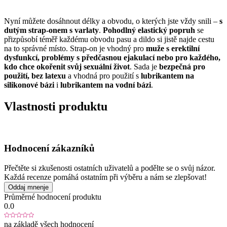
Nyní můžete dosáhnout délky a obvodu, o kterých jste vždy snili –
s
dutým strap-onem s varlaty
.
Pohodlný elastický popruh
se
přizpůsobí téměř každému obvodu pasu a dildo si jistě najde cestu
na to správné místo. Strap-on je vhodný pro
muže s erektilní
dysfunkcí, problémy s předčasnou ejakulací nebo pro každého,
kdo chce okořenit svůj sexuální život
. Sada je
bezpečná pro
použití, bez latexu
a vhodná pro použití s
lubrikantem na
silikonové bázi
i
lubrikantem na vodní bázi
.
Vlastnosti produktu
Hodnocení zákazníků
Přečtěte si zkušenosti ostatních uživatelů a podělte se o svůj názor.
Každá recenze pomáhá ostatním při výběru a nám se zlepšovat!
Oddaj mnenje
Průměrné hodnocení produktu
0.0
na základě všech hodnocení