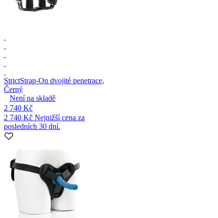
Strict
Strap-On dvojité penetrace,
Černý
Není na skladě
2 740 Kč
2 740 Kč
Nejnižší cena za
posledních 30 dní.