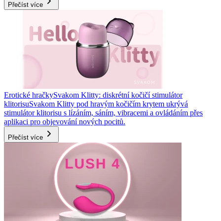
Přečíst více
Erotické hračky
Svakom Klitty: diskrétní kočičí stimulátor
klitorisu
Svakom Klitty pod hravým kočičím krytem ukrývá
stimulátor klitorisu s lízáním, sáním, vibracemi a ovládáním přes
aplikaci pro objevování nových pocitů.
Přečíst více