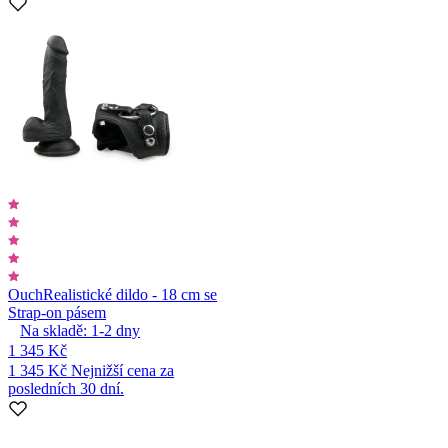
Ouch
Realistické dildo - 18 cm se
Strap-on pásem
Na skladě:
1-2
dny
1 345 Kč
1 345 Kč
Nejnižší cena za
posledních 30 dní.