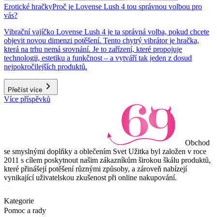
Erotické hračky
Proč je Lovense Lush 4 tou správnou volbou pro
vás?
Vibrační vajíčko Lovense Lush 4 je ta správná volba, pokud chcete
objevit novou dimenzi potěšení. Tento chytrý vibrátor je hračka,
která na trhu nemá srovnání. Je to zařízení, které propojuje
technologii, estetiku a funkčnost – a vytváří tak jeden z dosud
nejpokročilejších produktů.
Přečíst více
Více příspěvků
Obchod
se smyslnými doplňky a oblečením Svet Užitka byl založen v roce
2011 s cílem poskytnout našim zákazníkům širokou škálu produktů,
které přinášejí potěšení různými způsoby, a zároveň nabízejí
vynikající uživatelskou zkušenost při online nakupování.
Kategorie
Pomoc a rady