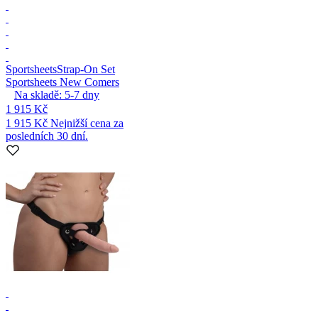
Sportsheets
Strap-On Set
Sportsheets New Comers
Na skladě:
5-7
dny
1 915 Kč
1 915 Kč
Nejnižší cena za
posledních 30 dní.