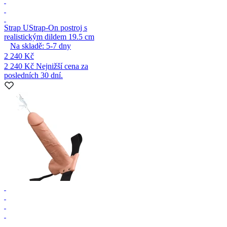
Strap U
Strap-On postroj s
realistickým dildem 19.5 cm
Na skladě:
5-7
dny
2 240 Kč
2 240 Kč
Nejnižší cena za
posledních 30 dní.