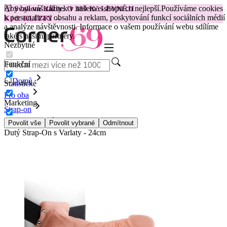
Aby byl váš zážitek v našem e-shopu co nejlepší.
Používáme cookies
😽
Svakom Klitty: O 380 Kč LEVNĚJI
k personalizaci obsahu a reklam, poskytování funkcí sociálních médií
Kód: KLITTY →
a analýze návštěvnosti. Informace o vašem používání webu sdílíme
také s našimi partnery.
Nezbytné
Funkční
Domů
Statistické
Pro oba
Marketing
Strap-on
Sady strap-on
Povolit vše
Povolit vybrané
Odmítnout
Dutý Strap-On s Varlaty - 24cm