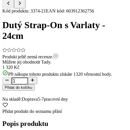
Item
Kód produktu
:
3374-21
EAN kód
:
603912362756
1
of
Dutý Strap-On s Varlaty -
5
24cm
Produkt ještě nemá recenze.
Můžete jej ohodnotit
Tady.
1 320 Kč
Při nákupu tohoto produktu získáte
1320
věrnostní body.
Přidat do košíku
Na skladě:
Doprava
5-7
pracovní dny
Přidat produkt do seznamu přání
Popis produktu