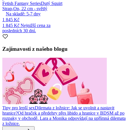
Fetish Fantasy Series
Dutý Squirt
Strap-On, 22 cm - světlý
Na skladě:
5-7
dny
1 845 Kč
1 845 Kč
Nejnižší cena za
posledních 30 dní.
Zajímavosti z našeho blogu
Tipy pro lepší sex
Dilemata z ložnice: Jak se uvolnit a nastavit
hranice?
Od hraček a předehry přes libido a hranice v BDSM až po
rozpaky v obchodě. Lara a Monika odpovídají na upřímná dilemata
z ložnice.