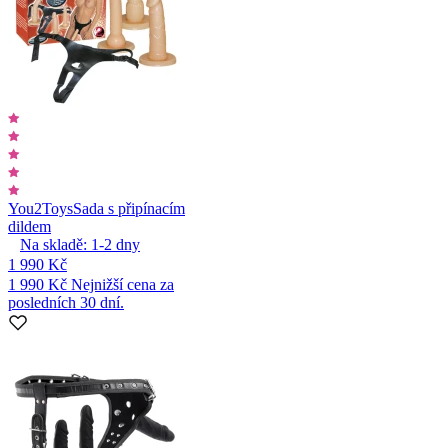
You2Toys
Sada s připínacím
dildem
Na skladě:
1-2
dny
1 990 Kč
1 990 Kč
Nejnižší cena za
posledních 30 dní.