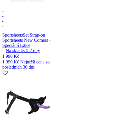
Sportsheets
Set Strap-on
Sportsheets New Comers -
Speciální Edice
Na skladě:
5-7
dny
1 990 Kč
1 990 Kč
Nejnižší cena za
posledních 30 dní.