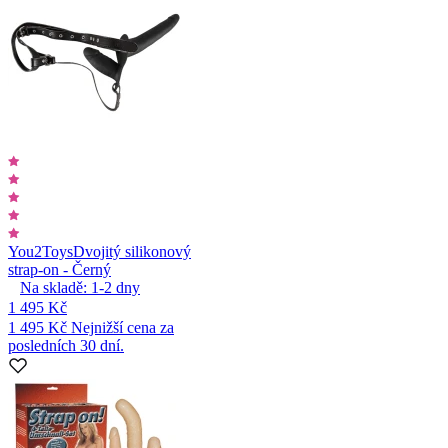
You2Toys
Dvojitý silikonový
strap-on - Černý
Na skladě:
1-2
dny
1 495 Kč
1 495 Kč
Nejnižší cena za
posledních 30 dní.