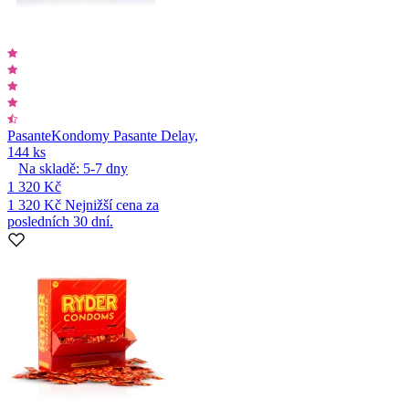
Pasante
Kondomy Pasante Delay,
144 ks
Na skladě:
5-7
dny
1 320 Kč
1 320 Kč
Nejnižší cena za
posledních 30 dní.