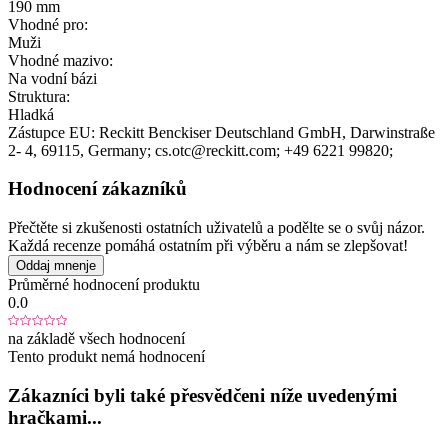
190 mm
Vhodné pro:
Muži
Vhodné mazivo:
Na vodní bázi
Struktura:
Hladká
Zástupce EU:
Reckitt Benckiser Deutschland GmbH
, Darwinstraße
2- 4
, 69115
, Germany;
cs.otc@reckitt.com;
+49 6221 99820;
Hodnocení zákazníků
Přečtěte si zkušenosti ostatních uživatelů a podělte se o svůj názor.
Každá recenze pomáhá ostatním při výběru a nám se zlepšovat!
Oddaj mnenje
Průměrné hodnocení produktu
0.0
na základě všech hodnocení
Tento produkt nemá hodnocení
Zákazníci byli také přesvědčeni níže uvedenými
hračkami...