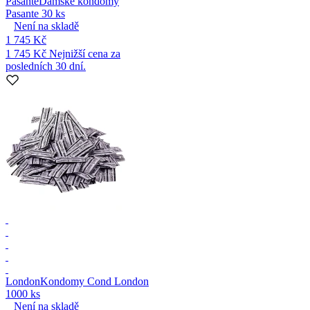
Pasante
Dámské kondomy
Pasante 30 ks
Není na skladě
1 745 Kč
1 745 Kč
Nejnižší cena za
posledních 30 dní.
London
Kondomy Cond London
1000 ks
Není na skladě