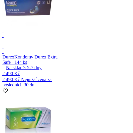
Durex
Kondomy Durex Extra
Safe - 144 ks
Na skladě:
5-7
dny
2 490 Kč
2 490 Kč
Nejnižší cena za
posledních 30 dní.