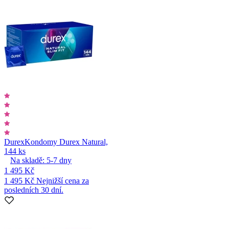
Durex
Kondomy Durex Natural,
144 ks
Na skladě:
5-7
dny
1 495 Kč
1 495 Kč
Nejnižší cena za
posledních 30 dní.