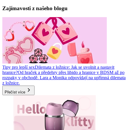
Zajímavosti z našeho blogu
Tipy pro lepší sex
Dilemata z ložnice: Jak se uvolnit a nastavit
hranice?
Od hraček a předehry přes libido a hranice v BDSM až po
rozpaky v obchodě. Lara a Monika odpovídají na upřímná dilemata
z ložnice.
Přečíst více