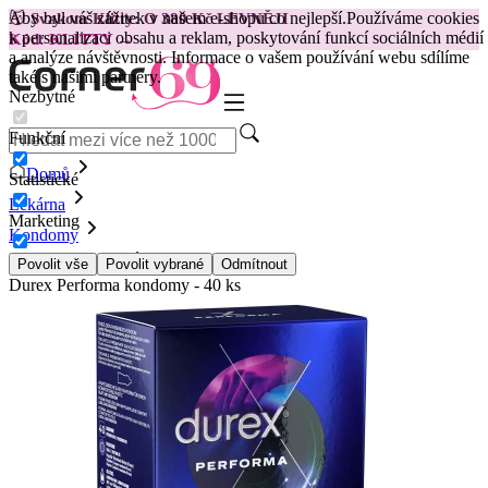
Aby byl váš zážitek v našem e-shopu co nejlepší.
Používáme cookies
😽
Svakom Klitty: O 380 Kč LEVNĚJI
k personalizaci obsahu a reklam, poskytování funkcí sociálních médií
Kód: KLITTY →
a analýze návštěvnosti. Informace o vašem používání webu sdílíme
také s našimi partnery.
Nezbytné
Funkční
Domů
Statistické
Lékárna
Marketing
Kondomy
Běžné Kondomy
Povolit vše
Povolit vybrané
Odmítnout
Durex Performa kondomy - 40 ks