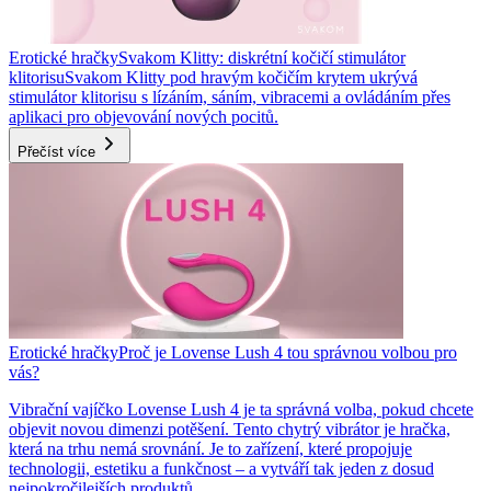
Erotické hračky
Svakom Klitty: diskrétní kočičí stimulátor
klitorisu
Svakom Klitty pod hravým kočičím krytem ukrývá
stimulátor klitorisu s lízáním, sáním, vibracemi a ovládáním přes
aplikaci pro objevování nových pocitů.
Přečíst více
Erotické hračky
Proč je Lovense Lush 4 tou správnou volbou pro
vás?
Vibrační vajíčko Lovense Lush 4 je ta správná volba, pokud chcete
objevit novou dimenzi potěšení. Tento chytrý vibrátor je hračka,
která na trhu nemá srovnání. Je to zařízení, které propojuje
technologii, estetiku a funkčnost – a vytváří tak jeden z dosud
nejpokročilejších produktů.