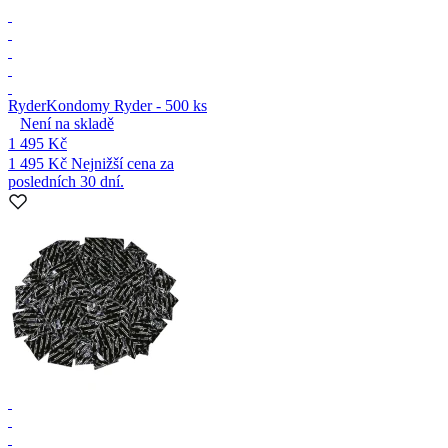
Ryder
Kondomy Ryder - 500 ks
Není na skladě
1 495 Kč
1 495 Kč
Nejnižší cena za
posledních 30 dní.