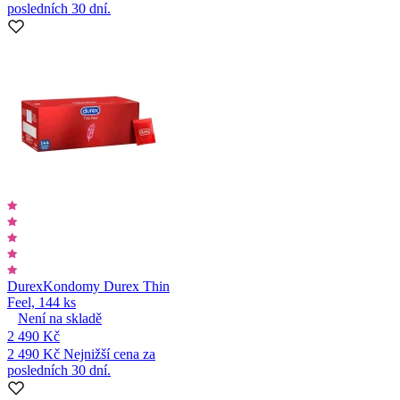
posledních 30 dní.
Durex
Kondomy Durex Thin
Feel, 144 ks
Není na skladě
2 490 Kč
2 490 Kč
Nejnižší cena za
posledních 30 dní.