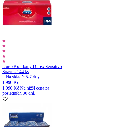
Durex
Kondomy Durex Sensitivo
Suave - 144 ks
Na skladě:
5-7
dny
1 990 Kč
1 990 Kč
Nejnižší cena za
posledních 30 dní.