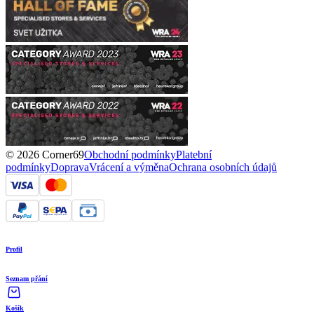
© 2026 Corner69
Obchodní podmínky
Platební
podmínky
Doprava
Vrácení a výměna
Ochrana osobních údajů
Profil
Seznam přání
Košík