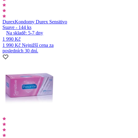
Durex
Kondomy Durex Sensitivo
Suave - 144 ks
Na skladě:
5-7
dny
1 990 Kč
1 990 Kč
Nejnižší cena za
posledních 30 dní.