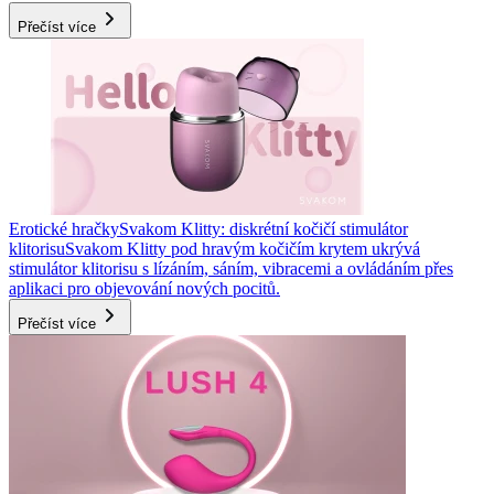
Přečíst více
Erotické hračky
Svakom Klitty: diskrétní kočičí stimulátor
klitorisu
Svakom Klitty pod hravým kočičím krytem ukrývá
stimulátor klitorisu s lízáním, sáním, vibracemi a ovládáním přes
aplikaci pro objevování nových pocitů.
Přečíst více