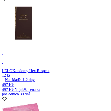
LELO
Kondomy Hex Respect,
12 ks
Na skladě:
1-2
dny
497 Kč
497 Kč
Nejnižší cena za
posledních 30 dní.