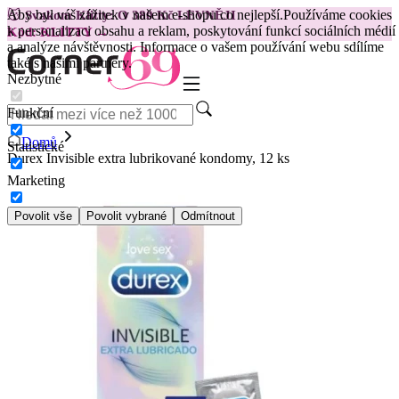
Aby byl váš zážitek v našem e-shopu co nejlepší.
Používáme cookies
😽
Svakom Klitty: O 380 Kč LEVNĚJI
k personalizaci obsahu a reklam, poskytování funkcí sociálních médií
Kód: KLITTY →
a analýze návštěvnosti. Informace o vašem používání webu sdílíme
také s našimi partnery.
Nezbytné
Funkční
Domů
Statistické
Durex Invisible extra lubrikované kondomy, 12 ks
Marketing
Povolit vše
Povolit vybrané
Odmítnout