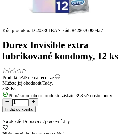
Kód produktu
:
D-208301
EAN kód
:
8428076000427
Durex Invisible extra
lubrikované kondomy, 12 ks
Produkt ještě nemá recenze.
Můžete jej ohodnotit
Tady.
398 Kč
Při nákupu tohoto produktu získáte
398
věrnostní body.
Přidat do košíku
Na skladě:
Doprava
5-7
pracovní dny
Přidat produkt do seznamu přání