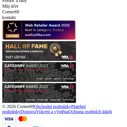
Pomoc a rady
Můj účet
Corner69
kontakt
© 2026 Corner69
Obchodní podmínky
Platební
podmínky
Doprava
Vrácení a výměna
Ochrana osobních údajů