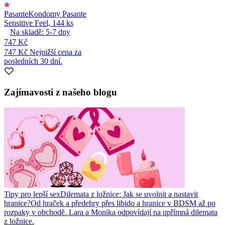
Pasante
Kondomy Pasante
Sensitive Feel, 144 ks
Na skladě:
5-7
dny
747 Kč
747 Kč
Nejnižší cena za
posledních 30 dní.
Zajímavosti z našeho blogu
Tipy pro lepší sex
Dilemata z ložnice: Jak se uvolnit a nastavit
hranice?
Od hraček a předehry přes libido a hranice v BDSM až po
rozpaky v obchodě. Lara a Monika odpovídají na upřímná dilemata
z ložnice.