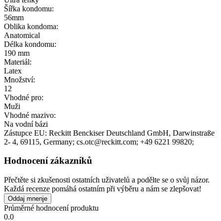
Šířka kondomu:
56mm
Oblika kondoma:
Anatomical
Délka kondomu:
190 mm
Materiál:
Latex
Množství:
12
Vhodné pro:
Muži
Vhodné mazivo:
Na vodní bázi
Zástupce EU:
Reckitt Benckiser Deutschland GmbH
, Darwinstraße
2- 4
, 69115
, Germany;
cs.otc@reckitt.com;
+49 6221 99820;
Hodnocení zákazníků
Přečtěte si zkušenosti ostatních uživatelů a podělte se o svůj názor.
Každá recenze pomáhá ostatním při výběru a nám se zlepšovat!
Oddaj mnenje
Průměrné hodnocení produktu
0.0