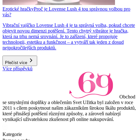
Erotické hračky
Proč je Lovense Lush 4 tou správnou volbou pro
vás?
Vibrační vajíčko Lovense Lush 4 je ta správná volba, pokud chcete
objevit novou dimenzi potěšení. Tento chytrý vibrátor je hračka,
která na trhu nemá srovnání. Je to zařízení, které propojuje
technologii, estetiku a funkčnost – a vytváří tak jeden z dosud
nejpokročilejších produktů.
Přečíst více
Více příspěvků
Obchod
se smyslnými doplňky a oblečením Svet Užitka byl založen v roce
2011 s cílem poskytnout našim zákazníkům širokou škálu produktů,
které přinášejí potěšení různými způsoby, a zároveň nabízejí
vynikající uživatelskou zkušenost při online nakupování.
Kategorie