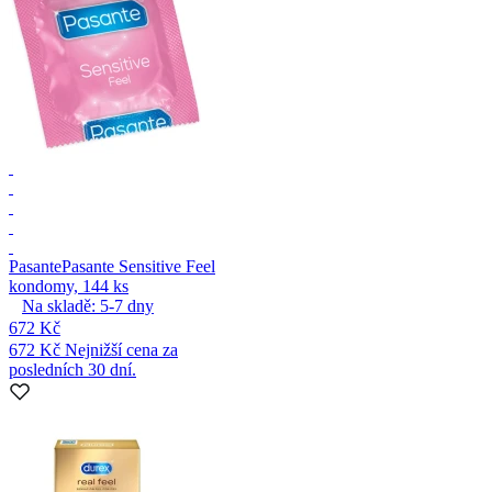
Pasante
Pasante Sensitive Feel
kondomy, 144 ks
Na skladě:
5-7
dny
672 Kč
672 Kč
Nejnižší cena za
posledních 30 dní.