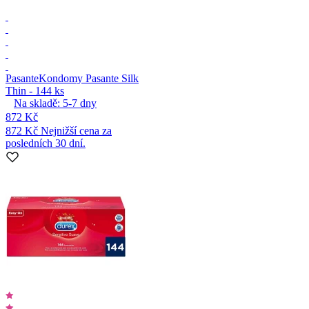
Pasante
Kondomy Pasante Silk
Thin - 144 ks
Na skladě:
5-7
dny
872 Kč
872 Kč
Nejnižší cena za
posledních 30 dní.