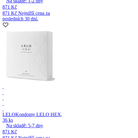
Na skladě:
1-2
dny
871 Kč
871 Kč
Nejnižší cena za
posledních 30 dní.
LELO
Kondomy LELO HEX,
36 ks
Na skladě:
5-7
dny
871 Kč
871 Kč
Nejnižší cena za