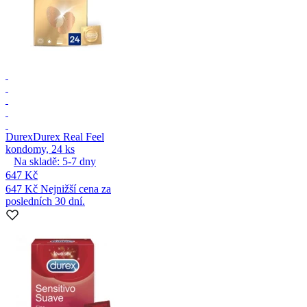
Durex
Durex Real Feel
kondomy, 24 ks
Na skladě:
5-7
dny
647 Kč
647 Kč
Nejnižší cena za
posledních 30 dní.