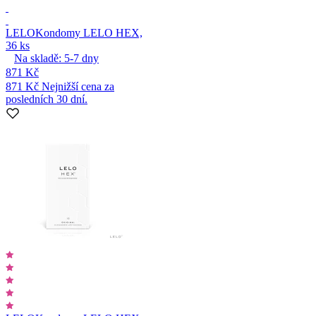
LELO
Kondomy LELO HEX,
36 ks
Na skladě:
5-7
dny
871 Kč
871 Kč
Nejnižší cena za
posledních 30 dní.