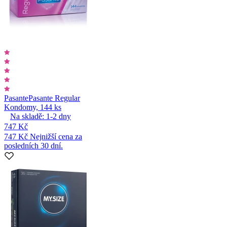
Pasante
Pasante Regular
Kondomy, 144 ks
Na skladě:
1-2
dny
747 Kč
747 Kč
Nejnižší cena za
posledních 30 dní.