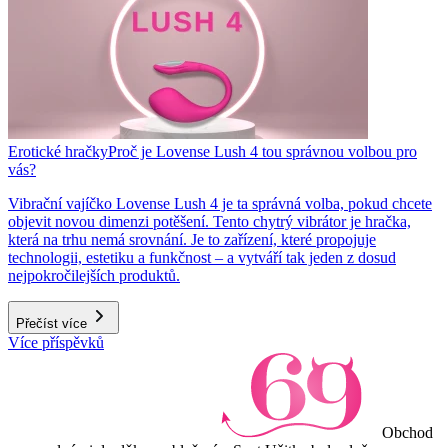
Erotické hračky
Proč je Lovense Lush 4 tou správnou volbou pro
vás?
Vibrační vajíčko Lovense Lush 4 je ta správná volba, pokud chcete
objevit novou dimenzi potěšení. Tento chytrý vibrátor je hračka,
která na trhu nemá srovnání. Je to zařízení, které propojuje
technologii, estetiku a funkčnost – a vytváří tak jeden z dosud
nejpokročilejších produktů.
Přečíst více
Více příspěvků
Obchod