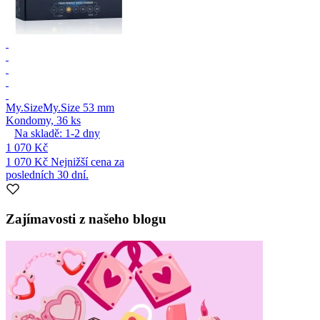
My.Size
My.Size 53 mm
Kondomy, 36 ks
Na skladě:
1-2
dny
1 070 Kč
1 070 Kč
Nejnižší cena za
posledních 30 dní.
Zajímavosti z našeho blogu