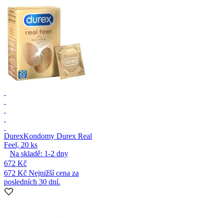
Durex
Kondomy Durex Real
Feel, 20 ks
Na skladě:
1-2
dny
672 Kč
672 Kč
Nejnižší cena za
posledních 30 dní.