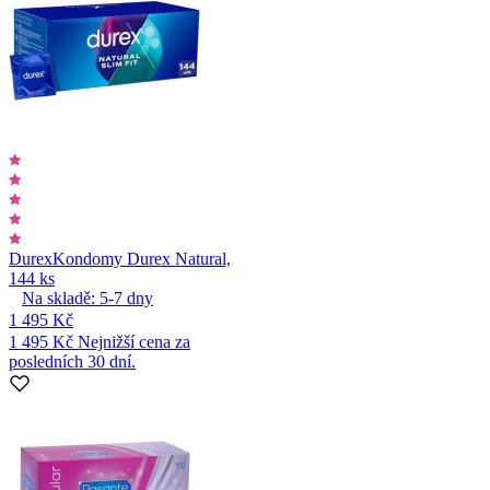
Durex
Kondomy Durex Natural,
144 ks
Na skladě:
5-7
dny
1 495 Kč
1 495 Kč
Nejnižší cena za
posledních 30 dní.