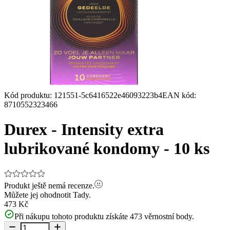
Kód produktu
:
121551-5c6416522e46093223b4
EAN kód
:
8710552323466
Durex - Intensity extra
lubrikované kondomy - 10 ks
Produkt ještě nemá recenze.
Můžete jej ohodnotit
Tady.
473 Kč
Při nákupu tohoto produktu získáte
473
věrnostní body.