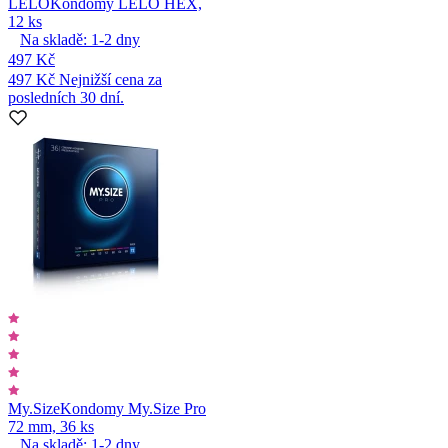
LELO
Kondomy LELO HEX,
12 ks
Na skladě:
1-2
dny
497 Kč
497 Kč
Nejnižší cena za
posledních 30 dní.
My.Size
Kondomy My.Size Pro
72 mm, 36 ks
Na skladě:
1-2
dny