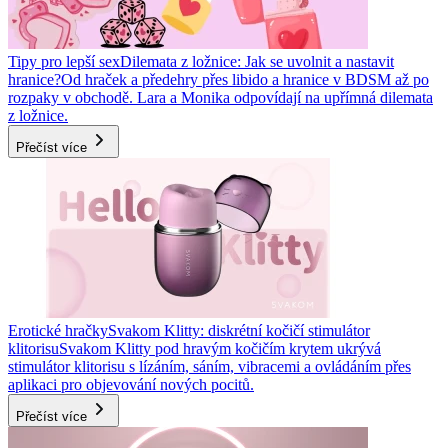
Tipy pro lepší sex
Dilemata z ložnice: Jak se uvolnit a nastavit
hranice?
Od hraček a předehry přes libido a hranice v BDSM až po
rozpaky v obchodě. Lara a Monika odpovídají na upřímná dilemata
z ložnice.
Přečíst více
Erotické hračky
Svakom Klitty: diskrétní kočičí stimulátor
klitorisu
Svakom Klitty pod hravým kočičím krytem ukrývá
stimulátor klitorisu s lízáním, sáním, vibracemi a ovládáním přes
aplikaci pro objevování nových pocitů.
Přečíst více