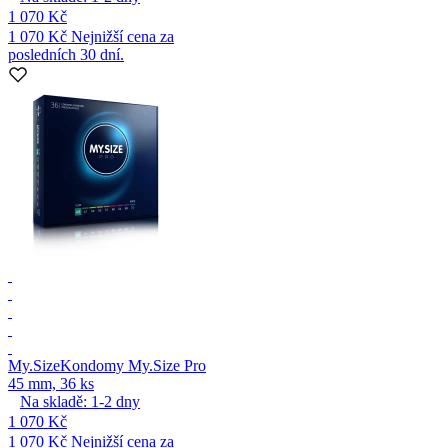
1 070 Kč
1 070 Kč
Nejnižší cena za
posledních 30 dní.
My.Size
Kondomy My.Size Pro
45 mm, 36 ks
Na skladě:
1-2
dny
1 070 Kč
1 070 Kč
Nejnižší cena za