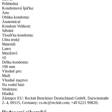
Průhledná
Kondomová špička:
Ano
Oblika kondoma:
Anatomical
Kondom Velikost:
Střední
Tloušťka kondomu:
Ultra tenký
Materiál:
Latex
Množství:
10
Délka kondomu:
190 mm
Vhodné pro:
Muži
Vhodné mazivo:
Na vodní bázi
Struktura:
Hladká
Zástupce EU:
Reckitt Benckiser Deutschland GmbH
, Darwinstraße
2- 4
, 69115
, Germany;
cs.otc@reckitt.com;
+49 6221 99820;