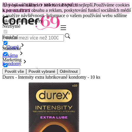
Aby byl váš zážitek v našem e-shopu co nejlepší.
Používáme cookies
😽
Svakom Klitty: O 380 Kč LEVNĚJI
k personalizaci obsahu a reklam, poskytování funkcí sociálních médií
Kód: KLITTY →
a analýze návštěvnosti. Informace o vašem používání webu sdílíme
také s našimi partnery.
Nezbytné
Funkční
Domů
Statistické
Lékárna
Marketing
Kondomy
Běžné Kondomy
Povolit vše
Povolit vybrané
Odmítnout
Durex - Intensity extra lubrikované kondomy - 10 ks