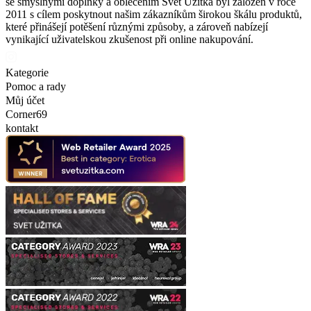
se smyslnými doplňky a oblečením Svet Užitka byl založen v roce
2011 s cílem poskytnout našim zákazníkům širokou škálu produktů,
které přinášejí potěšení různými způsoby, a zároveň nabízejí
vynikající uživatelskou zkušenost při online nakupování.
Kategorie
Pomoc a rady
Můj účet
Corner69
kontakt