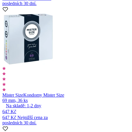
posledních 30 dní.
Mister Size
Kondomy Mister Size
69 mm, 36 ks
Na skladě:
1-2
dny
647 Kč
647 Kč
Nejnižší cena za
posledních 30 dní.