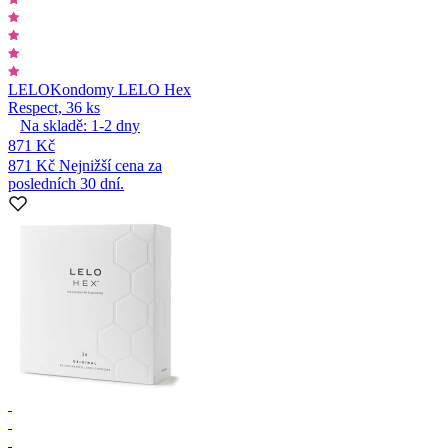
LELO
Kondomy LELO Hex
Respect, 36 ks
Na skladě:
1-2
dny
871 Kč
871 Kč
Nejnižší cena za
posledních 30 dní.