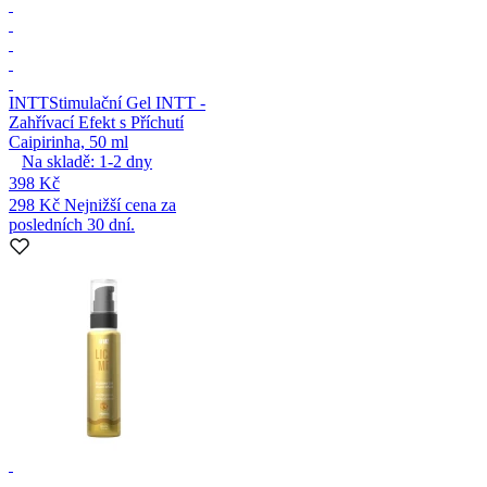
INTT
Stimulační Gel INTT -
Zahřívací Efekt s Příchutí
Caipirinha, 50 ml
Na skladě:
1-2
dny
398 Kč
298 Kč
Nejnižší cena za
posledních 30 dní.