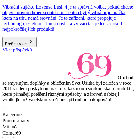
Vibrační vajíčko Lovense Lush 4 je ta správná volba, pokud chcete
objevit novou dimenzi potěšení. Tento chytrý vibrátor je hračka,
která na trhu nemá srovnání. Je to zařízení, které propojuje
technologii, estetiku a funkčnost – a vytváří tak jeden z dosud
nejpokročilejších produktů.
Přečíst více
Více příspěvků
Obchod
se smyslnými doplňky a oblečením Svet Užitka byl založen v roce
2011 s cílem poskytnout našim zákazníkům širokou škálu produktů,
které přinášejí potěšení různými způsoby, a zároveň nabízejí
vynikající uživatelskou zkušenost při online nakupování.
Kategorie
Pomoc a rady
Můj účet
Corner69