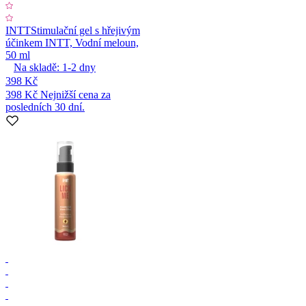
INTT
Stimulační gel s hřejivým
účinkem INTT, Vodní meloun,
50 ml
Na skladě:
1-2
dny
398 Kč
398 Kč
Nejnižší cena za
posledních 30 dní.