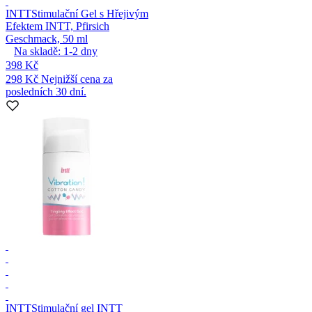
INTT
Stimulační Gel s Hřejivým
Efektem INTT, Pfirsich
Geschmack, 50 ml
Na skladě:
1-2
dny
398 Kč
298 Kč
Nejnižší cena za
posledních 30 dní.
INTT
Stimulační gel INTT