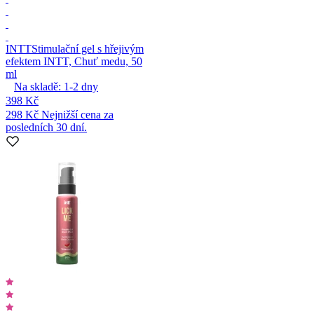
INTT
Stimulační gel s hřejivým
efektem INTT, Chuť medu, 50
ml
Na skladě:
1-2
dny
398 Kč
298 Kč
Nejnižší cena za
posledních 30 dní.