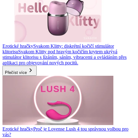
Erotické hračky
Svakom Klitty: diskrétní kočičí stimulátor
klitorisu
Svakom Klitty pod hravým kočičím krytem ukrývá
stimulátor klitorisu s lízáním, sáním, vibracemi a ovládáním přes
aplikaci pro objevování nových pocitů.
Přečíst více
Erotické hračky
Proč je Lovense Lush 4 tou správnou volbou pro
vás?