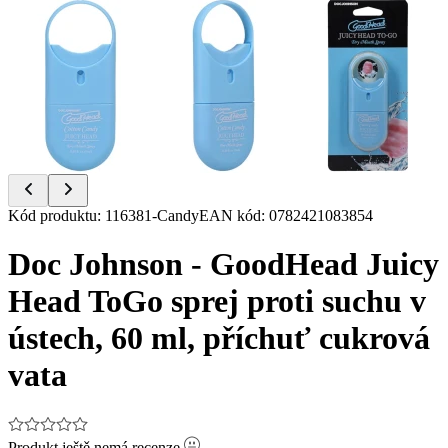
Item
Kód produktu
:
116381-Candy
EAN kód
:
0782421083854
1
of
Doc Johnson - GoodHead Juicy
3
Head ToGo sprej proti suchu v
ústech, 60 ml, příchuť cukrová
vata
Produkt ještě nemá recenze.