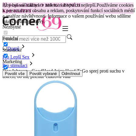
Aby byl váš zážitek v našem e-shopu co nejlepší.
Používáme cookies
😽
Svakom Klitty: O 380 Kč LEVNĚJI
k personalizaci obsahu a reklam, poskytování funkcí sociálních médií
Kód: KLITTY →
a analýze návštěvnosti. Informace o vašem používání webu sdílíme
také s našimi partnery.
Nezbytné
Funkční
Domů
Statistické
Pro Lepší Sex
Marketing
Pro stimulaci
Doc Johnson - GoodHead Juicy Head ToGo sprej proti suchu v
Povolit vše
Povolit vybrané
Odmítnout
ústech, 60 ml, příchuť cukrová vata