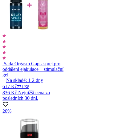
Sada Orgasm Gap - sprej pro
oddálení ejakulace + stimulační
gel
Na skladě:
1-2
dny
617 Kč
771 Kč
836 Kč
Nejnižší cena za
posledních 30 dní.
20%