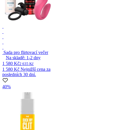
Sada pro flirtovací večer
Na skladě:
1-2
dny
1 580 Kč
2 635 Kč
1 580 Kč
Nejnižší cena za
posledních 30 dní.
40%