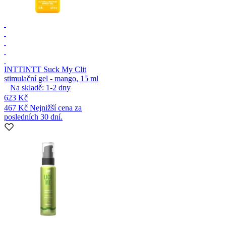
INTT
INTT Suck My Clit
stimulační gel - mango, 15 ml
Na skladě:
1-2
dny
623 Kč
467 Kč
Nejnižší cena za
posledních 30 dní.