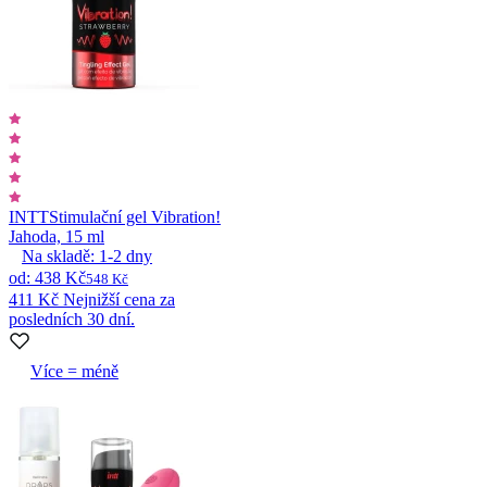
INTT
Stimulační gel Vibration!
Jahoda, 15 ml
Na skladě:
1-2
dny
od
:
438 Kč
548 Kč
411 Kč
Nejnižší cena za
posledních 30 dní.
Více = méně