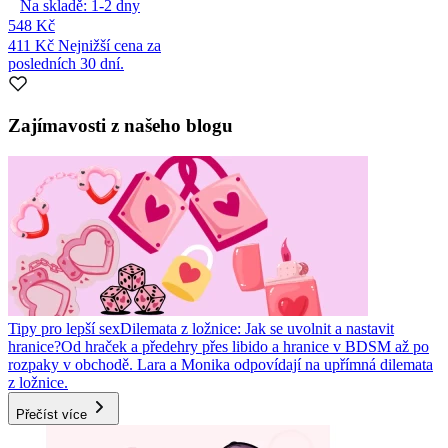
Na skladě:
1-2
dny
548 Kč
411 Kč
Nejnižší cena za
posledních 30 dní.
Zajímavosti z našeho blogu
Tipy pro lepší sex
Dilemata z ložnice: Jak se uvolnit a nastavit
hranice?
Od hraček a předehry přes libido a hranice v BDSM až po
rozpaky v obchodě. Lara a Monika odpovídají na upřímná dilemata
z ložnice.
Přečíst více