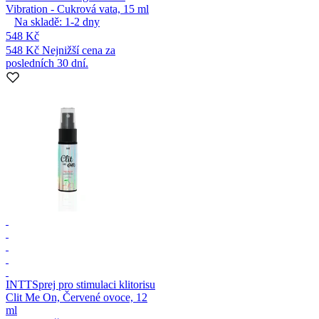
Vibration - Cukrová vata, 15 ml
Na skladě:
1-2
dny
548 Kč
548 Kč
Nejnižší cena za
posledních 30 dní.
INTT
Sprej pro stimulaci klitorisu
Clit Me On, Červené ovoce, 12
ml