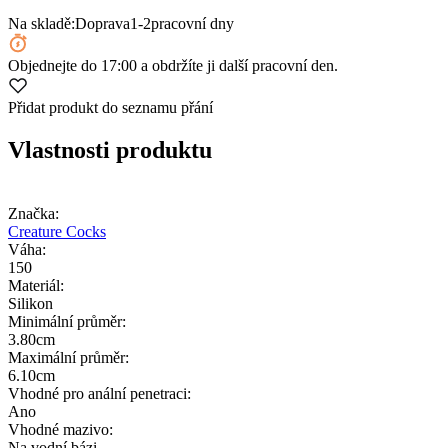
Na skladě:
Doprava
1-2
pracovní dny
Objednejte
do 17:00
a obdržíte ji další pracovní den.
Přidat produkt do seznamu přání
Vlastnosti produktu
Značka:
Creature Cocks
Váha:
150
Materiál:
Silikon
Minimální průměr:
3.80cm
Maximální průměr:
6.10cm
Vhodné pro anální penetraci:
Ano
Vhodné mazivo:
Na vodní bázi