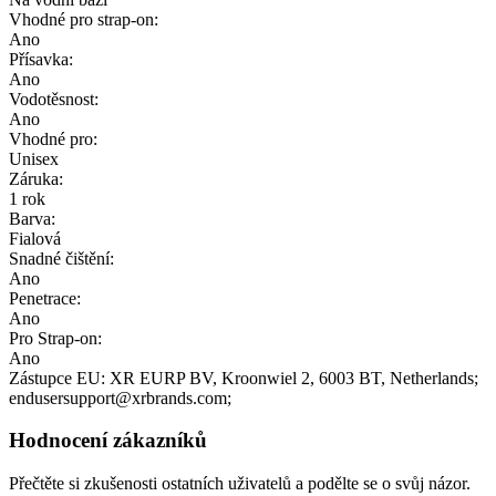
Vhodné pro strap-on:
Ano
Přísavka:
Ano
Vodotěsnost:
Ano
Vhodné pro:
Unisex
Záruka:
1 rok
Barva:
Fialová
Snadné čištění:
Ano
Penetrace:
Ano
Pro Strap-on:
Ano
Zástupce EU:
XR EURP BV
, Kroonwiel 2
, 6003 BT
, Netherlands;
endusersupport@xrbrands.com;
Hodnocení zákazníků
Přečtěte si zkušenosti ostatních uživatelů a podělte se o svůj názor.