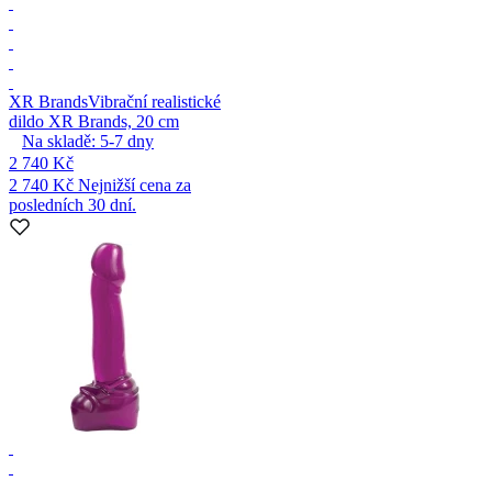
XR Brands
Vibrační realistické
dildo XR Brands, 20 cm
Na skladě:
5-7
dny
2 740 Kč
2 740 Kč
Nejnižší cena za
posledních 30 dní.