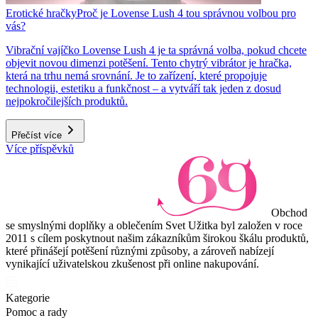
Erotické hračky
Proč je Lovense Lush 4 tou správnou volbou pro
vás?
Vibrační vajíčko Lovense Lush 4 je ta správná volba, pokud chcete
objevit novou dimenzi potěšení. Tento chytrý vibrátor je hračka,
která na trhu nemá srovnání. Je to zařízení, které propojuje
technologii, estetiku a funkčnost – a vytváří tak jeden z dosud
nejpokročilejších produktů.
Přečíst více
Více příspěvků
Obchod
se smyslnými doplňky a oblečením Svet Užitka byl založen v roce
2011 s cílem poskytnout našim zákazníkům širokou škálu produktů,
které přinášejí potěšení různými způsoby, a zároveň nabízejí
vynikající uživatelskou zkušenost při online nakupování.
Kategorie
Pomoc a rady