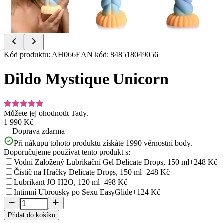
Item
Kód produktu
:
AH066
EAN kód
:
848518049056
1
of
Dildo Mystique Unicorn
9
Můžete jej ohodnotit
Tady.
1 990 Kč
Doprava zdarma
Při nákupu tohoto produktu získáte
1990
věrnostní body.
Doporučujeme používat tento produkt s:
Vodní Založený Lubrikační Gel Delicate Drops, 150 ml
+248 Kč
Čistič na Hračky Delicate Drops, 150 ml
+248 Kč
Lubrikant JO H2O, 120 ml
+498 Kč
Intimní Ubrousky po Sexu EasyGlide
+124 Kč
Přidat do košíku