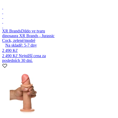
XR Brands
Dildo ve tvaru
dinosaura XR Brands - Jurassic
Cock, zelené/modré
Na skladě:
5-7
dny
2 490 Kč
2 490 Kč
Nejnižší cena za
posledních 30 dní.