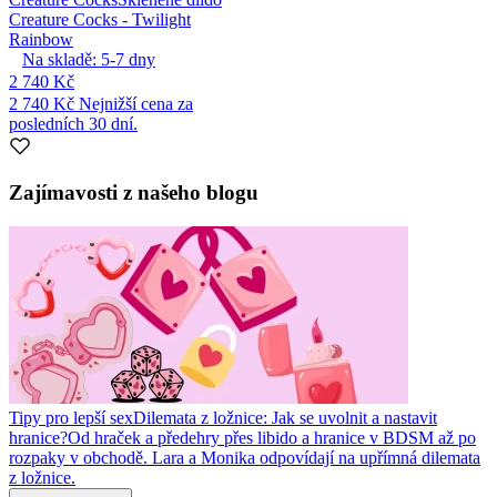
Creature Cocks - Twilight
Rainbow
Na skladě:
5-7
dny
2 740 Kč
2 740 Kč
Nejnižší cena za
posledních 30 dní.
Zajímavosti z našeho blogu
Tipy pro lepší sex
Dilemata z ložnice: Jak se uvolnit a nastavit
hranice?
Od hraček a předehry přes libido a hranice v BDSM až po
rozpaky v obchodě. Lara a Monika odpovídají na upřímná dilemata
z ložnice.