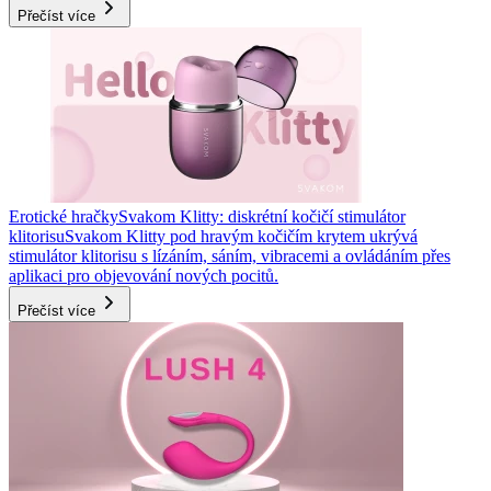
Přečíst více
Erotické hračky
Svakom Klitty: diskrétní kočičí stimulátor
klitorisu
Svakom Klitty pod hravým kočičím krytem ukrývá
stimulátor klitorisu s lízáním, sáním, vibracemi a ovládáním přes
aplikaci pro objevování nových pocitů.
Přečíst více