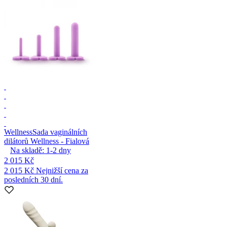
Wellness
Sada vaginálních
dilátorů Wellness - Fialová
Na skladě:
1-2
dny
2 015 Kč
2 015 Kč
Nejnižší cena za
posledních 30 dní.