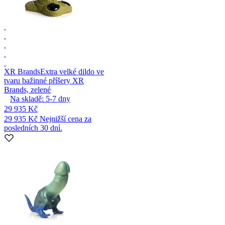
XR Brands
Extra velké dildo ve
tvaru bažinné příšery XR
Brands, zelené
Na skladě:
5-7
dny
29 935 Kč
29 935 Kč
Nejnižší cena za
posledních 30 dní.