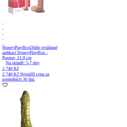
HoneyPlayBox
Dildo ovládané
aplikací HoneyPlayBox -
Paxton, 21.9 cm
Na skladě:
5-7
dny
2 740 Kč
2 740 Kč
Nejnižší cena za
posledních 30 dní.