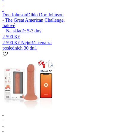
Doc Johnson
Dildo Doc Johnson
- The Great American Challenge,
fialové
Na skladě:
5-7
dny
2 590 Kč
2 590 Kč
Nejnižší cena za
posledních 30 dní.