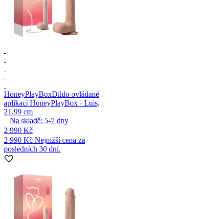
HoneyPlayBox
Dildo ovládané
aplikací HoneyPlayBox - Luis,
21.99 cm
Na skladě:
5-7
dny
2 990 Kč
2 990 Kč
Nejnižší cena za
posledních 30 dní.