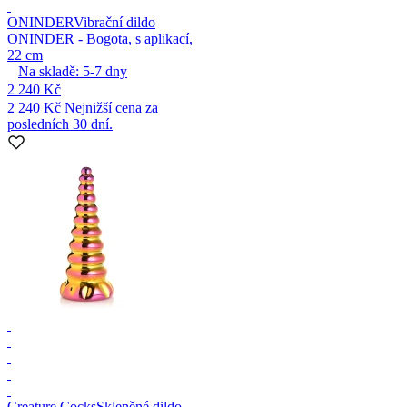
ONINDER
Vibrační dildo
ONINDER - Bogota, s aplikací,
22 cm
Na skladě:
5-7
dny
2 240 Kč
2 240 Kč
Nejnižší cena za
posledních 30 dní.
Creature Cocks
Skleněné dildo