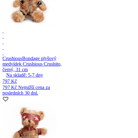
Crushious
Bondage plyšový
medvídek Crushious Crushito,
černý, 31 cm
Na skladě:
5-7
dny
797 Kč
797 Kč
Nejnižší cena za
posledních 30 dní.