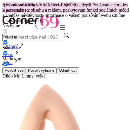
Aby byl váš zážitek v našem e-shopu co nejlepší.
Používáme cookies
😽
Svakom Klitty: O 380 Kč LEVNĚJI
k personalizaci obsahu a reklam, poskytování funkcí sociálních médií
Kód: KLITTY →
a analýze návštěvnosti. Informace o vašem používání webu sdílíme
také s našimi partnery.
Nezbytné
Funkční
Domů
Statistické
Pro ni
Marketing
Dilda
Speciální dilda
Povolit vše
Povolit vybrané
Odmítnout
Dildo Mr. Limpy, velké