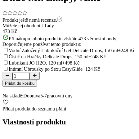
Produkt ještě nemá recenze.
Můžete jej ohodnotit
Tady.
473 Kč
Při nákupu tohoto produktu získáte
473
věrnostní body.
Doporučujeme používat tento produkt s:
Vodní Založený Lubrikační Gel Delicate Drops, 150 ml
+248 Kč
Čistič na Hračky Delicate Drops, 150 ml
+248 Kč
Lubrikant JO H2O, 120 ml
+498 Kč
Intimní Ubrousky po Sexu EasyGlide
+124 Kč
Přidat do košíku
Na skladě:
Doprava
5-7
pracovní dny
Přidat produkt do seznamu přání
Vlastnosti produktu