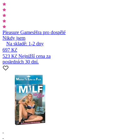
Pleasure Games
Hra pro dospělé
Nikdy jsem
Na skladě:
1-2
dny
697 Kč
523 Kč
Nejnižší cena za
posledních 30 dní.