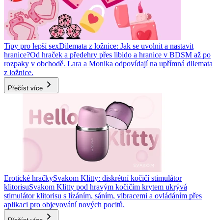
Tipy pro lepší sex
Dilemata z ložnice: Jak se uvolnit a nastavit
hranice?
Od hraček a předehry přes libido a hranice v BDSM až po
rozpaky v obchodě. Lara a Monika odpovídají na upřímná dilemata
z ložnice.
Přečíst více
Erotické hračky
Svakom Klitty: diskrétní kočičí stimulátor
klitorisu
Svakom Klitty pod hravým kočičím krytem ukrývá
stimulátor klitorisu s lízáním, sáním, vibracemi a ovládáním přes
aplikaci pro objevování nových pocitů.