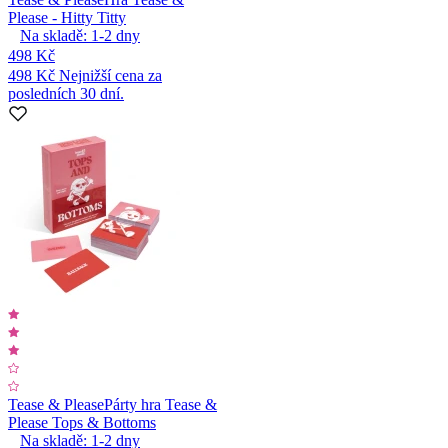
Please - Hitty Titty
Na skladě:
1-2
dny
498 Kč
498 Kč
Nejnižší cena za
posledních 30 dní.
Tease & Please
Párty hra Tease &
Please Tops & Bottoms
Na skladě:
1-2
dny