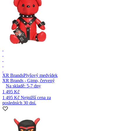
XR Brands
Plyšový medvídek
XR Brands - Gimp, červený
Na skladě:
5-7
dny
1 495 Kč
1 495 Kč
Nejnižší cena za
posledních 30 dní.