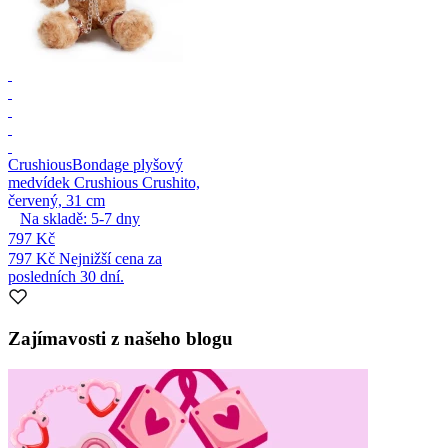
Crushious
Bondage plyšový
medvídek Crushious Crushito,
červený, 31 cm
Na skladě:
5-7
dny
797 Kč
797 Kč
Nejnižší cena za
posledních 30 dní.
Zajímavosti z našeho blogu