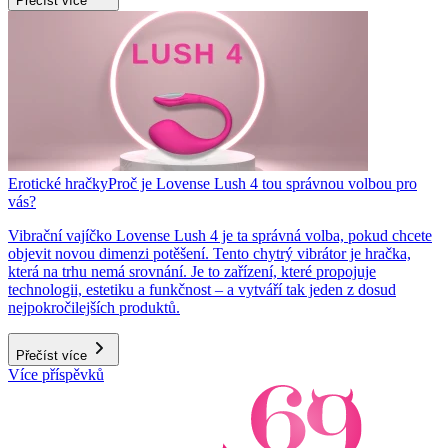
Přečíst více
Erotické hračky
Proč je Lovense Lush 4 tou správnou volbou pro
vás?
Vibrační vajíčko Lovense Lush 4 je ta správná volba, pokud chcete
objevit novou dimenzi potěšení. Tento chytrý vibrátor je hračka,
která na trhu nemá srovnání. Je to zařízení, které propojuje
technologii, estetiku a funkčnost – a vytváří tak jeden z dosud
nejpokročilejších produktů.
Přečíst více
Více příspěvků