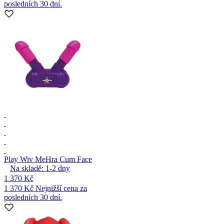
posledních 30 dní.
Play Wiv Me
Hra Cum Face
Na skladě:
1-2
dny
1 370 Kč
1 370 Kč
Nejnižší cena za
posledních 30 dní.