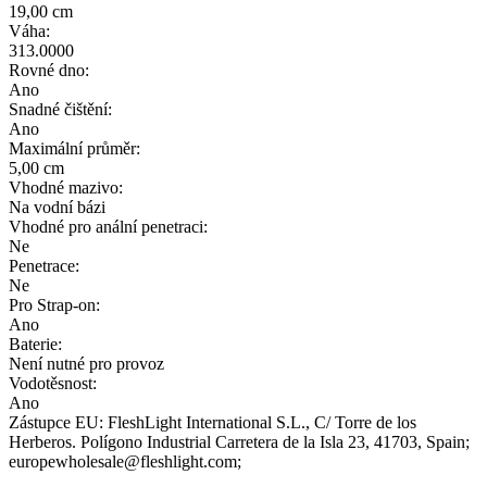
19,00 cm
Váha:
313.0000
Rovné dno:
Ano
Snadné čištění:
Ano
Maximální průměr:
5,00 cm
Vhodné mazivo:
Na vodní bázi
Vhodné pro anální penetraci:
Ne
Penetrace:
Ne
Pro Strap-on:
Ano
Baterie:
Není nutné pro provoz
Vodotěsnost:
Ano
Zástupce EU:
FleshLight International S.L.
, C/ Torre de los
Herberos. Polígono Industrial Carretera de la Isla 23
, 41703
, Spain;
europewholesale@fleshlight.com;