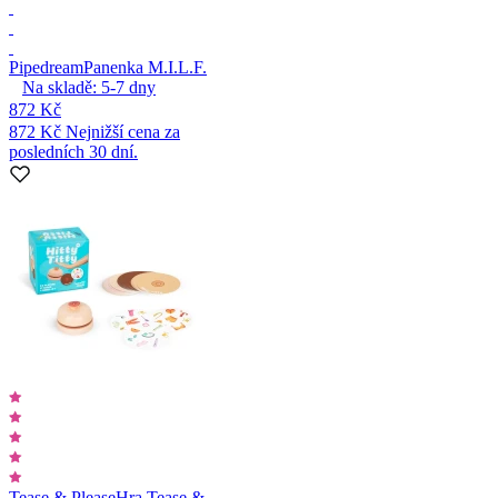
Pipedream
Panenka M.I.L.F.
Na skladě:
5-7
dny
872 Kč
872 Kč
Nejnižší cena za
posledních 30 dní.
Tease & Please
Hra Tease &