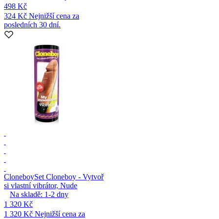
498 Kč
324 Kč
Nejnižší cena za
posledních 30 dní.
Cloneboy
Set Cloneboy - Vytvoř
si vlastní vibrátor, Nude
Na skladě:
1-2
dny
1 320 Kč
1 320 Kč
Nejnižší cena za