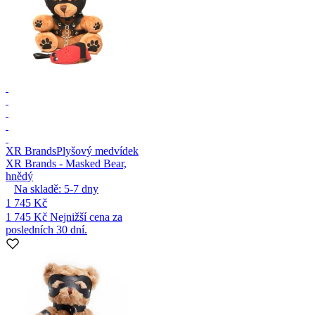
XR Brands
Plyšový medvídek
XR Brands - Masked Bear,
hnědý
Na skladě:
5-7
dny
1 745 Kč
1 745 Kč
Nejnižší cena za
posledních 30 dní.