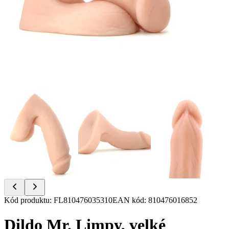
Item
Kód produktu
:
FL810476035310
EAN kód
:
810476016852
1
of
Dildo Mr. Limpy, velké
6