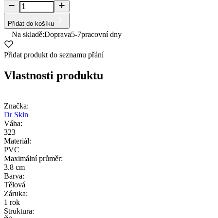
Přidat do košíku
Na skladě:
Doprava
5-7
pracovní dny
Přidat produkt do seznamu přání
Vlastnosti produktu
Značka:
Dr Skin
Váha:
323
Materiál:
PVC
Maximální průměr:
3.8 cm
Barva:
Tělová
Záruka:
1 rok
Struktura: