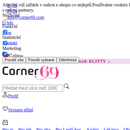
Aby byl váš zážitek v našem e-shopu co nejlepší.
Používáme cookies k
16,7k
s našimi partnery.
25,2k
Nezbytné
info@corner69.com
O nás
Funkční
Blog
Statistické
Kontakt
Marketing
Čeština
Povolit vše
Povolit vybrané
Odmítnout
😽
Svakom Klitty: O 380 Kč LEVNĚJI
Kód: KLITTY →
Profil
Seznam přání
Pro ni
Pro něj
Pro oba
Pro Lepší Sex
Anální
Lékárna
Obl