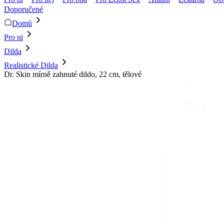
Doporučené
Domů
Pro ni
Dilda
Realistické Dilda
Dr. Skin mírně zahnuté dildo, 22 cm, tělové