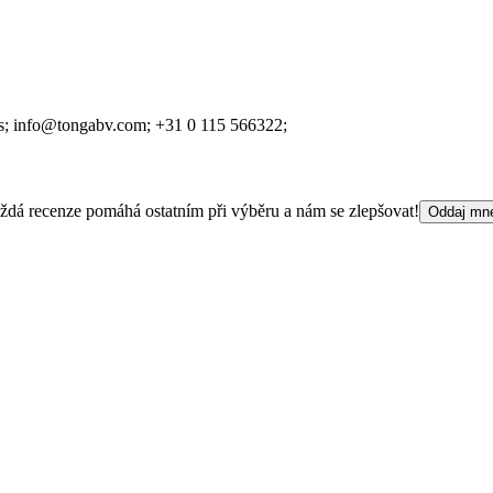
s;
info@tongabv.com;
+31 0 115 566322;
 Každá recenze pomáhá ostatním při výběru a nám se zlepšovat!
Oddaj mn