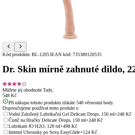
of
6
Item
Kód produktu
:
BL-12053
EAN kód
:
735380120535
1
of
Dr. Skin mírně zahnuté dildo, 22
6
Můžete jej ohodnotit
Tady.
548 Kč
Při nákupu tohoto produktu získáte
548
věrnostní body.
Doporučujeme používat tento produkt s:
Vodní Založený Lubrikační Gel Delicate Drops, 150 ml
+248 Kč
Čistič na Hračky Delicate Drops, 150 ml
+248 Kč
Lubrikant JO H2O, 120 ml
+498 Kč
Intimní Ubrousky po Sexu EasyGlide
+124 Kč