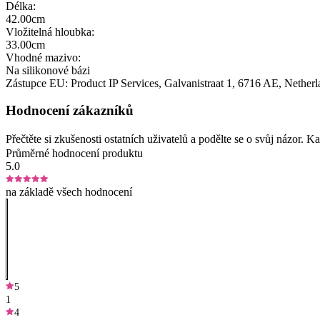
Délka:
42.00cm
Vložitelná hloubka:
33.00cm
Vhodné mazivo:
Na silikonové bázi
Zástupce EU:
Product IP Services
, Galvanistraat 1
, 6716 AE
, Nether
Hodnocení zákazníků
Přečtěte si zkušenosti ostatních uživatelů a podělte se o svůj názor.
Průměrné hodnocení produktu
5.0
na základě všech hodnocení
5
1
4