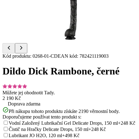
of
4
Item
Kód produktu
:
0268-01-CD
EAN kód
:
782421119003
1
of
Dildo Dick Rambone, černé
4
Můžete jej ohodnotit
Tady.
2 190 Kč
Doprava zdarma
Při nákupu tohoto produktu získáte
2190
věrnostní body.
Doporučujeme používat tento produkt s:
Vodní Založený Lubrikační Gel Delicate Drops, 150 ml
+248 Kč
Čistič na Hračky Delicate Drops, 150 ml
+248 Kč
Lubrikant JO H2O, 120 ml
+498 Kč