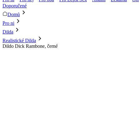
Doporučené
Domů
Pro ni
Dilda
Realistické Dilda
Dildo Dick Rambone, černé