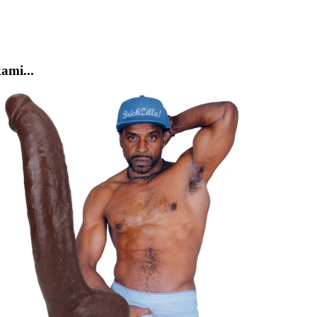
ami...