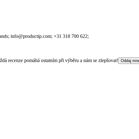
lands;
info@productip.com;
+31 318 700 622;
 Každá recenze pomáhá ostatním při výběru a nám se zlepšovat!
Oddaj mn