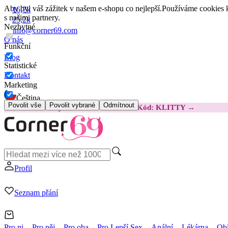
Aby byl váš zážitek v našem e-shopu co nejlepší.
Používáme cookies k
16,7k
s našimi partnery.
25,2k
Nezbytné
info@corner69.com
O nás
Funkční
Blog
Statistické
Kontakt
Marketing
Čeština
Povolit vše
Povolit vybrané
Odmítnout
😽
Svakom Klitty: O 380 Kč LEVNĚJI
Kód: KLITTY →
Profil
Seznam přání
Pro ni
Pro něj
Pro oba
Pro Lepší Sex
Anální
Lékárna
Obl