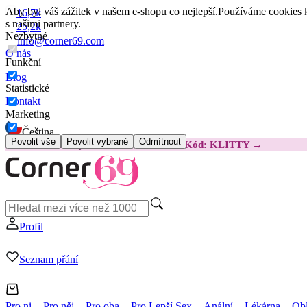
Aby byl váš zážitek v našem e-shopu co nejlepší.
Používáme cookies k
16,7k
s našimi partnery.
25,2k
Nezbytné
info@corner69.com
O nás
Funkční
Blog
Statistické
Kontakt
Marketing
Čeština
Povolit vše
Povolit vybrané
Odmítnout
😽
Svakom Klitty: O 380 Kč LEVNĚJI
Kód: KLITTY →
Profil
Seznam přání
Pro ni
Pro něj
Pro oba
Pro Lepší Sex
Anální
Lékárna
Obl