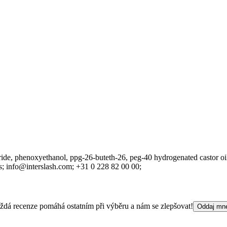
de, phenoxyethanol, ppg-26-buteth-26, peg-40 hydrogenated castor oil,
s;
info@interslash.com;
+31 0 228 82 00 00;
 Každá recenze pomáhá ostatním při výběru a nám se zlepšovat!
Oddaj mn