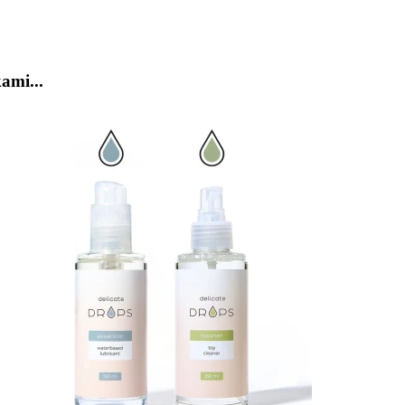
ami...