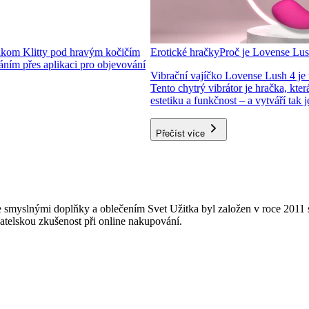
kom Klitty pod hravým kočičím
Erotické hračky
Proč je Lovense Lus
dáním přes aplikaci pro objevování
Vibrační vajíčko Lovense Lush 4 je 
Tento chytrý vibrátor je hračka, kter
estetiku a funkčnost – a vytváří tak
Přečíst více
 smyslnými doplňky a oblečením Svet Užitka byl založen v roce 2011 s
vatelskou zkušenost při online nakupování.