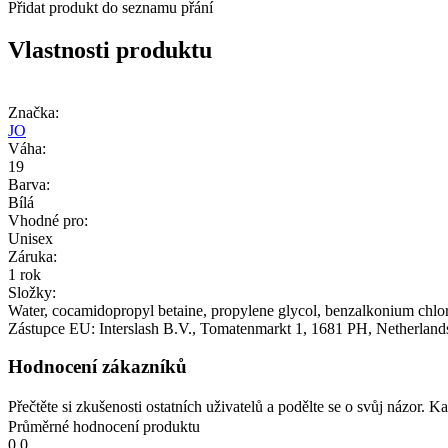
Přidat produkt do seznamu přání
Vlastnosti produktu
Značka:
JO
Váha:
19
Barva:
Bílá
Vhodné pro:
Unisex
Záruka:
1 rok
Složky:
Water, cocamidopropyl betaine, propylene glycol, benzalkonium chlori
Zástupce EU:
Interslash B.V.
, Tomatenmarkt 1
, 1681 PH
, Netherland
Hodnocení zákazníků
Přečtěte si zkušenosti ostatních uživatelů a podělte se o svůj názor.
Průměrné hodnocení produktu
0.0