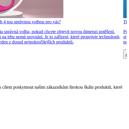
h 4 tou správnou volbou pro vás?
Tip
ta správná volba, pokud chcete objevit novou dimenzi potěšení.
Pro
á na trhu nemá srovnání. Je to zařízení, které propojuje technologii,
sty
 jeden z dosud nejpokročilejších produktů.
pot
Př
 cílem poskytnout našim zákazníkům širokou škálu produktů, které