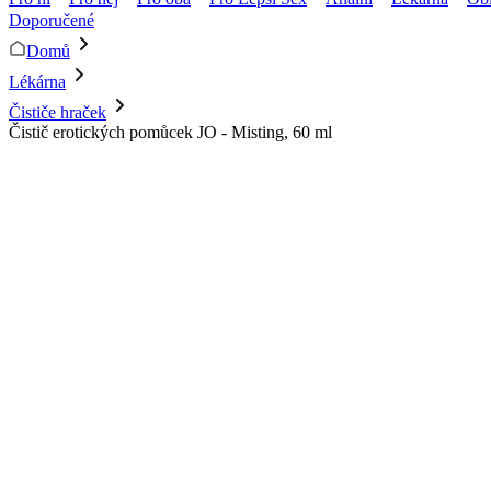
Doporučené
Domů
Lékárna
Čističe hraček
Čistič erotických pomůcek JO - Misting, 60 ml