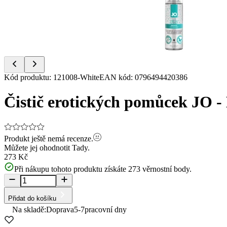
Item
Kód produktu
:
121008-White
EAN kód
:
0796494420386
1
of
Čistič erotických pomůcek JO - 
2
Produkt ještě nemá recenze.
Můžete jej ohodnotit
Tady.
273 Kč
Při nákupu tohoto produktu získáte
273
věrnostní body.
Přidat do košíku
Na skladě:
Doprava
5-7
pracovní dny