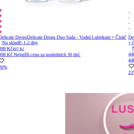
Delicate Drops
Delicate Drops Duo Sada - Vodní Lubrikant + Čistič
De
Na skladě:
1-2
dny
+ Č
398 Kč
497 Kč
44
398 Kč
Nejnižší cena za posledních 30 dní.
44
20%
2