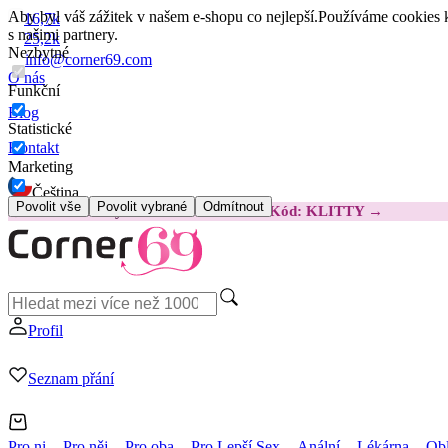
Aby byl váš zážitek v našem e-shopu co nejlepší.
Používáme cookies k
16,7k
s našimi partnery.
25,2k
Nezbytné
info@corner69.com
O nás
Funkční
Blog
Statistické
Kontakt
Marketing
Čeština
Povolit vše
Povolit vybrané
Odmítnout
😽
Svakom Klitty: O 380 Kč LEVNĚJI
Kód: KLITTY →
Profil
Seznam přání
Pro ni
Pro něj
Pro oba
Pro Lepší Sex
Anální
Lékárna
Obl