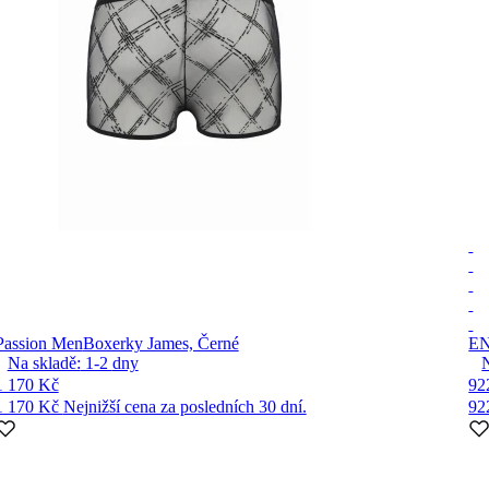
Passion Men
Boxerky James, Černé
E
Na skladě:
1-2
dny
1 170 Kč
92
1 170 Kč
Nejnižší cena za posledních 30 dní.
92