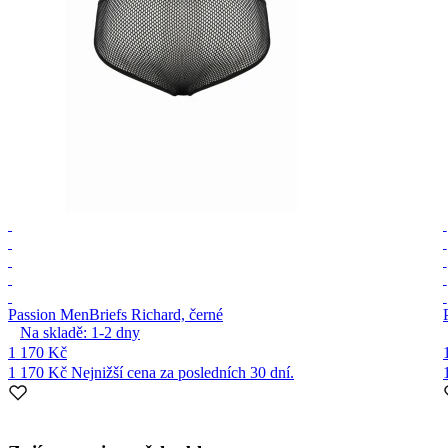
Passion Men
Briefs Richard, černé
Na skladě:
1-2
dny
1 170 Kč
1 170 Kč
Nejnižší cena za posledních 30 dní.
Item