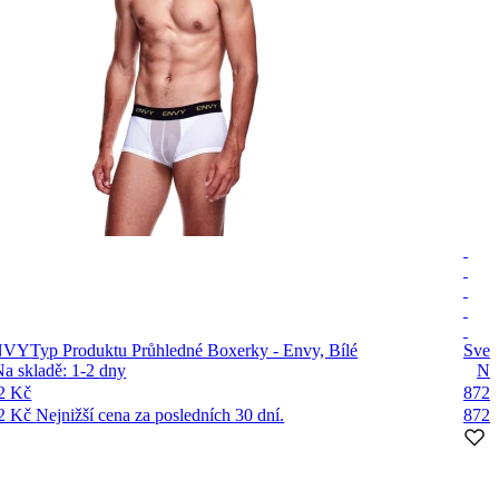
NVY
Typ Produktu Průhledné Boxerky - Envy, Bílé
Sven
Na skladě:
1-2
dny
Na
2 Kč
872 
2 Kč
Nejnižší cena za posledních 30 dní.
872