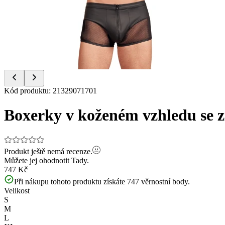
of
3
Item
Kód produktu
:
21329071701
1
of
Boxerky v koženém vzhledu se 
3
Produkt ještě nemá recenze.
Můžete jej ohodnotit
Tady.
747 Kč
Při nákupu tohoto produktu získáte
747
věrnostní body.
Velikost
S
M
L