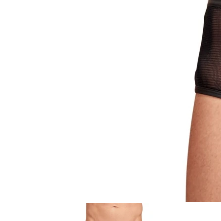
Item
1