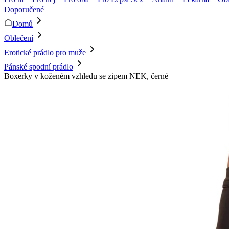
Doporučené
Domů
Oblečení
Erotické prádlo pro muže
Pánské spodní prádlo
Boxerky v koženém vzhledu se zipem NEK, černé