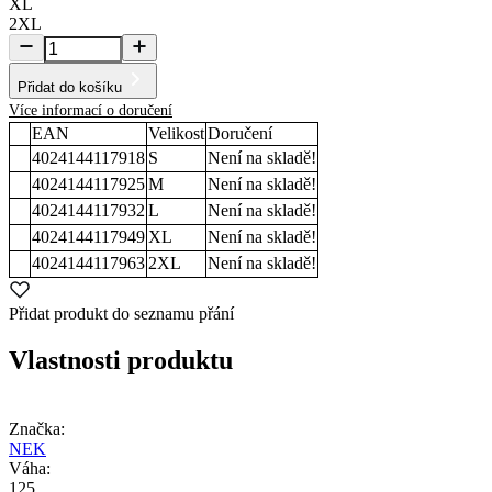
XL
2XL
Přidat do košíku
Více informací o doručení
EAN
Velikost
Doručení
4024144117918
S
Není na skladě!
4024144117925
M
Není na skladě!
4024144117932
L
Není na skladě!
4024144117949
XL
Není na skladě!
4024144117963
2XL
Není na skladě!
Přidat produkt do seznamu přání
Vlastnosti produktu
Značka:
NEK
Váha:
125