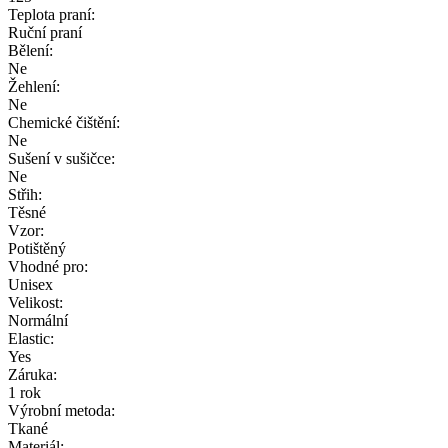
Teplota praní:
Ruční praní
Bělení:
Ne
Žehlení:
Ne
Chemické čištění:
Ne
Sušení v sušičce:
Ne
Střih:
Těsné
Vzor:
Potištěný
Vhodné pro:
Unisex
Velikost:
Normální
Elastic:
Yes
Záruka:
1 rok
Výrobní metoda:
Tkané
Materiál: