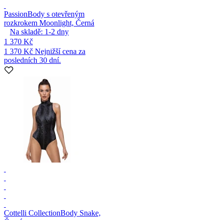
Passion
Body s otevřeným
rozkrokem Moonlight, Černá
Na skladě:
1-2
dny
1 370 Kč
1 370 Kč
Nejnižší cena za
posledních 30 dní.
Cottelli Collection
Body Snake,