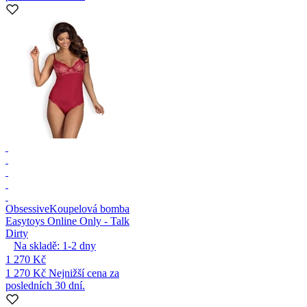
Obsessive
Koupelová bomba
Easytoys Online Only - Talk
Dirty
Na skladě:
1-2
dny
1 270 Kč
1 270 Kč
Nejnižší cena za
posledních 30 dní.