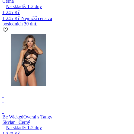
Černá
Na skladě:
1-2
dny
1 245 Kč
1 245 Kč
Nejnižší cena za
posledních 30 dní.
Be Wicked
Overal s Tangy
Skylar - Černý
Na skladě:
1-2
dny
1 320 Kč