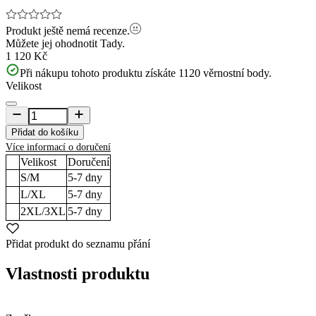
Produkt ještě nemá recenze.
Můžete jej ohodnotit
Tady.
1 120 Kč
Při nákupu tohoto produktu získáte
1120
věrnostní body.
Velikost
Přidat do košíku
Více informací o doručení
Velikost
Doručení
S/M
5-7
dny
L/XL
5-7
dny
2XL/3XL
5-7
dny
Přidat produkt do seznamu přání
Vlastnosti produktu