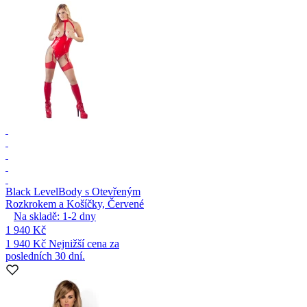
Black Level
Body s Otevřeným
Rozkrokem a Košíčky, Červené
Na skladě:
1-2
dny
1 940 Kč
1 940 Kč
Nejnižší cena za
posledních 30 dní.