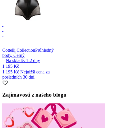
Cottelli Collection
Průhledný
body, Černý
Na skladě:
1-2
dny
1 195 Kč
1 195 Kč
Nejnižší cena za
posledních 30 dní.
Zajímavosti z našeho blogu