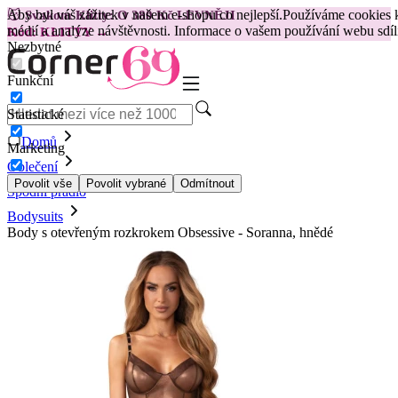
Aby byl váš zážitek v našem e-shopu co nejlepší.
Používáme cookies k
😽
Svakom Klitty: O 380 Kč LEVNĚJI
médií a analýze návštěvnosti. Informace o vašem používání webu sdílí
Kód: KLITTY →
Nezbytné
Funkční
Statistické
Domů
Marketing
Oblečení
Povolit vše
Povolit vybrané
Odmítnout
Spodní prádlo
Bodysuits
Body s otevřeným rozkrokem Obsessive - Soranna, hnědé