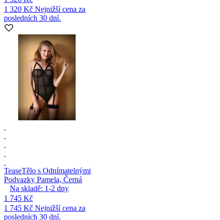
1 320 Kč
Nejnižší cena za
posledních 30 dní.
Tease
Tělo s Odnímatelnými
Podvazky Pamela, Černá
Na skladě:
1-2
dny
1 745 Kč
1 745 Kč
Nejnižší cena za
posledních 30 dní.