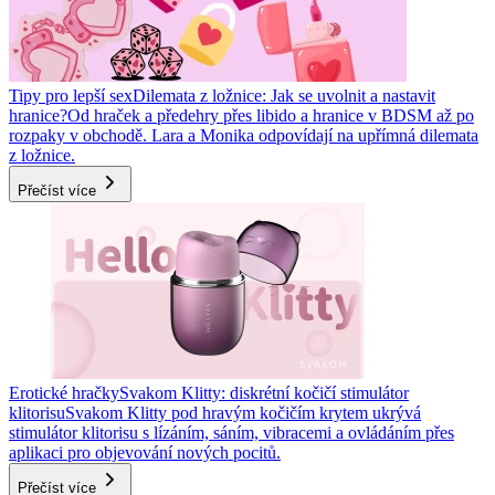
Tipy pro lepší sex
Dilemata z ložnice: Jak se uvolnit a nastavit
hranice?
Od hraček a předehry přes libido a hranice v BDSM až po
rozpaky v obchodě. Lara a Monika odpovídají na upřímná dilemata
z ložnice.
Přečíst více
Erotické hračky
Svakom Klitty: diskrétní kočičí stimulátor
klitorisu
Svakom Klitty pod hravým kočičím krytem ukrývá
stimulátor klitorisu s lízáním, sáním, vibracemi a ovládáním přes
aplikaci pro objevování nových pocitů.
Přečíst více