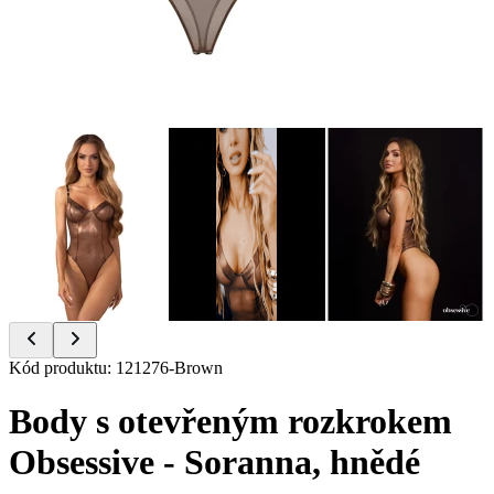
Item
Kód produktu
:
121276-Brown
1
of
Body s otevřeným rozkrokem
8
Obsessive - Soranna, hnědé