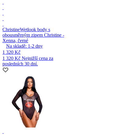
Christine
Wetlook body s
obousměrným zipem Christine -
Xenna, černé
Na skladě:
1-2
dny
1 320 Kč
1 320 Kč
Nejnižší cena za
posledních 30 dní.