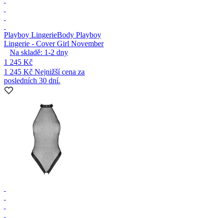
Playboy Lingerie
Body Playboy
Lingerie - Cover Girl November
Na skladě:
1-2
dny
1 245 Kč
1 245 Kč
Nejnižší cena za
posledních 30 dní.