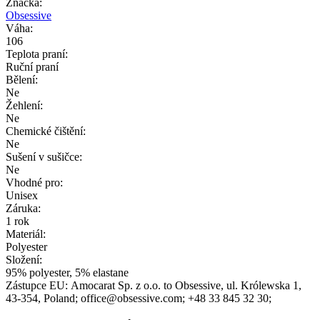
Značka:
Obsessive
Váha:
106
Teplota praní:
Ruční praní
Bělení:
Ne
Žehlení:
Ne
Chemické čištění:
Ne
Sušení v sušičce:
Ne
Vhodné pro:
Unisex
Záruka:
1 rok
Materiál:
Polyester
Složení:
95% polyester, 5% elastane
Zástupce EU:
Amocarat Sp. z o.o. to Obsessive
, ul. Królewska 1
,
43-354
, Poland;
office@obsessive.com;
+48 33 845 32 30;