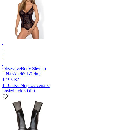
Obsessive
Body Slevika
Na skladě:
1-2
dny
1 195 Kč
1 195 Kč
Nejnižší cena za
posledních 30 dní.