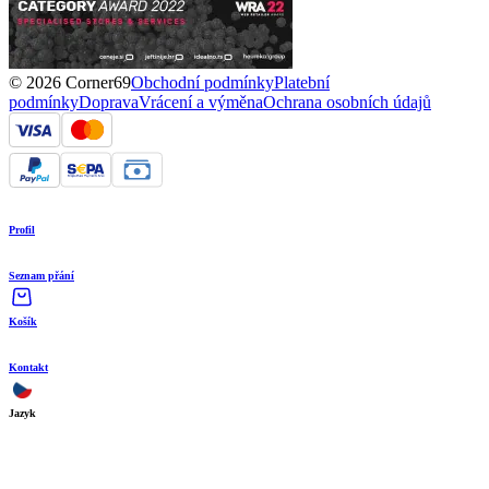
© 2026 Corner69
Obchodní podmínky
Platební
podmínky
Doprava
Vrácení a výměna
Ochrana osobních údajů
Profil
Seznam přání
Košík
Kontakt
Jazyk