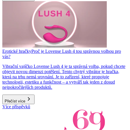
Erotické hračky
Proč je Lovense Lush 4 tou správnou volbou pro
vás?
Vibrační vajíčko Lovense Lush 4 je ta správná volba, pokud chcete
objevit novou dimenzi potěšení. Tento chytrý vibrátor je hračka,
která na trhu nemá srovnání. Je to zařízení, které propojuje
technologii, estetiku a funkčnost – a vytváří tak jeden z dosud
nejpokročilejších produktů.
Přečíst více
Více příspěvků