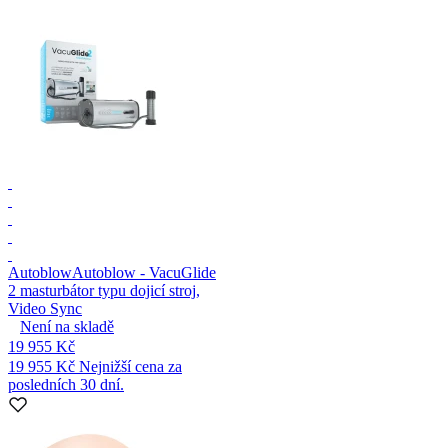
Autoblow
Autoblow - VacuGlide
2 masturbátor typu dojicí stroj,
Video Sync
Není na skladě
19 955 Kč
19 955 Kč
Nejnižší cena za
posledních 30 dní.