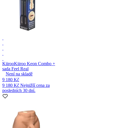
Kiiroo
Kiiroo Keon Combo +
sada Feel Real
Není na skladě
9 180 Kč
9 180 Kč
Nejnižší cena za
posledních 30 dní.