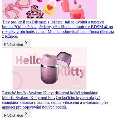
Tipy pro lepší sex
Dilemata z ložnice: Jak se uvolnit a nastavit
hranice?
Od hraček a předehry přes libido a hranice v BDSM až po
rozpaky v obchodě. Lara a Monika odpovídají na upřímná dilemata
z ložnice.
Přečíst více
Erotické hračky
Svakom Klitty: diskrétní kočičí stimulátor
klitorisu
Svakom Klitty pod hravým kočičím krytem ukrývá
stimulátor klitorisu s lízáním, sáním, vibracemi a ovládáním přes
aplikaci pro objevování nových pocitů.
Přečíst více