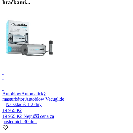
hračkami...
Autoblow
Automatický
masturbátor Autoblow Vacuglide
Na skladě:
1-2
dny
19 955 Kč
19 955 Kč
Nejnižší cena za
posledních 30 dní.