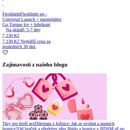
Fleshlight
Fleshlight set -
Universal Launch + masturbátor
Go Torque Ice + lubrikant
Na skladě:
5-7
dny
7 230 Kč
7 230 Kč
Nejnižší cena za
posledních 30 dní.
Zajímavosti z našeho blogu
Tipy pro lepší sex
Dilemata z ložnice: Jak se uvolnit a nastavit
hranice?
Od hraček a předehry přes libido a hranice v BDSM až po