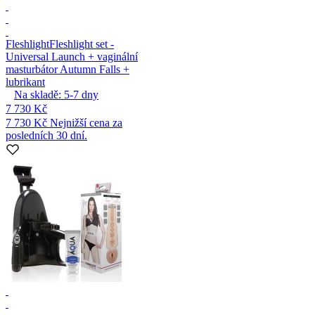
Fleshlight
Fleshlight set -
Universal Launch + vaginální
masturbátor Autumn Falls +
lubrikant
Na skladě:
5-7
dny
7 730 Kč
7 730 Kč
Nejnižší cena za
posledních 30 dní.