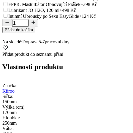
FPPR. Masturbátor Obnovující Prášek
+398 Kč
Lubrikant JO H2O, 120 ml
+498 Kč
Intimní Ubrousky po Sexu EasyGlide
+124 Kč
Přidat do košíku
Na skladě:
Doprava
5-7
pracovní dny
Přidat produkt do seznamu přání
Vlastnosti produktu
Značka:
Kiiroo
Šířka:
150mm
Výška (cm):
176mm
Hloubka:
256mm
Váha: