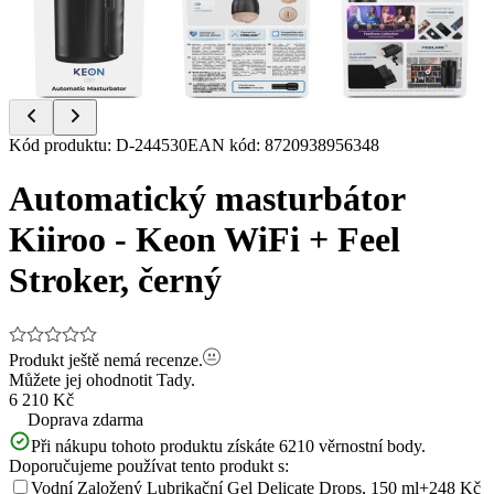
Item
Kód produktu
:
D-244530
EAN kód
:
8720938956348
1
of
Automatický masturbátor
4
Kiiroo - Keon WiFi + Feel
Stroker, černý
Produkt ještě nemá recenze.
Můžete jej ohodnotit
Tady.
6 210 Kč
Doprava zdarma
Při nákupu tohoto produktu získáte
6210
věrnostní body.
Doporučujeme používat tento produkt s:
Vodní Založený Lubrikační Gel Delicate Drops, 150 ml
+248 Kč