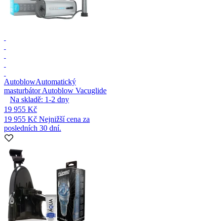
Autoblow
Automatický
masturbátor Autoblow Vacuglide
Na skladě:
1-2
dny
19 955 Kč
19 955 Kč
Nejnižší cena za
posledních 30 dní.