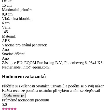
Délka:
15 cm
Maximální průměr:
0,9 cm
Vložitelná hloubka:
6 cm
Váha:
145
Materiál:
ABS
Vhodné pro anální penetraci:
Ano
Snadné čištění:
Ano
Zástupce EU:
EQOM Purchasing B.V.
, Phoenixweg 6
, 9641 KS
,
Netherlands;
info@eqom.com;
Hodnocení zákazníků
Přečtěte si zkušenosti ostatních uživatelů a podělte se o svůj názor.
Každá recenze pomáhá ostatním při výběru a nám se zlepšovat!
Oddaj mnenje
Průměrné hodnocení produktu
5.0