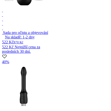
Sada pro očistu a objevování
Na skladě:
1-2
dny
522 Kč
870 Kč
522 Kč
Nejnižší cena za
posledních 30 dní.
40%