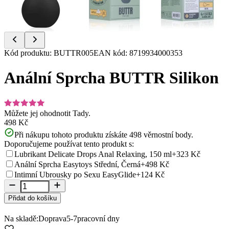
Item
Kód produktu
:
BUTTR005
EAN kód
:
8719934000353
1
of
Anální Sprcha BUTTR Silikon
4
Můžete jej ohodnotit
Tady.
498 Kč
Při nákupu tohoto produktu získáte
498
věrnostní body.
Doporučujeme používat tento produkt s:
Lubrikant Delicate Drops Anal Relaxing, 150 ml
+323 Kč
Anální Sprcha Easytoys Střední, Černá
+498 Kč
Intimní Ubrousky po Sexu EasyGlide
+124 Kč
Přidat do košíku
Na skladě:
Doprava
5-7
pracovní dny