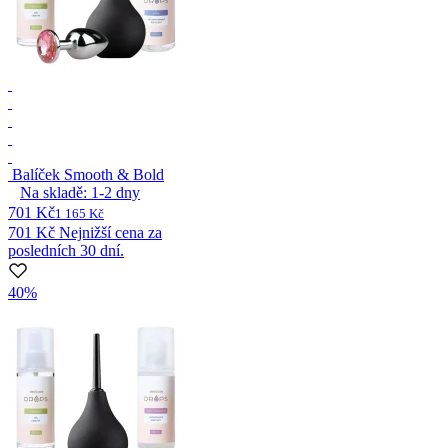
Balíček Smooth & Bold
Na skladě:
1-2
dny
701 Kč
1 165 Kč
701 Kč
Nejnižší cena za
posledních 30 dní.
40%