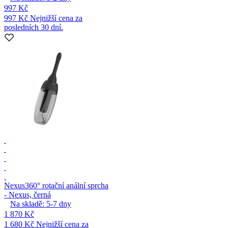
997 Kč
997 Kč
Nejnižší cena za
posledních 30 dní.
Nexus
360° rotační anální sprcha
- Nexus, černá
Na skladě:
5-7
dny
1 870 Kč
1 680 Kč
Nejnižší cena za