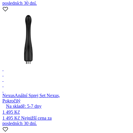
posledních 30 dní.
Nexus
Anální Sprej Set Nexus,
Pokročilý
Na skladě:
5-7
dny
1 495 Kč
1 495 Kč
Nejnižší cena za
posledních 30 dní.