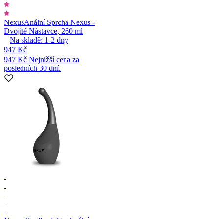
Nexus
Anální Sprcha Nexus -
Dvojité Nástavce, 260 ml
Na skladě:
1-2
dny
947 Kč
947 Kč
Nejnižší cena za
posledních 30 dní.