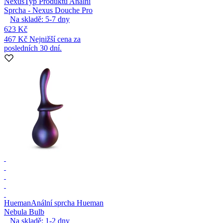
Nexus
Typ Produktu Anální
Sprcha - Nexus Douche Pro
Na skladě:
5-7
dny
623 Kč
467 Kč
Nejnižší cena za
posledních 30 dní.
Hueman
Anální sprcha Hueman
Nebula Bulb
Na skladě:
1-2
dny