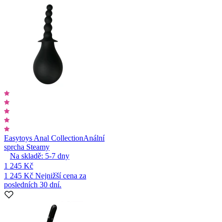
Easytoys Anal Collection
Anální
sprcha Steamy
Na skladě:
5-7
dny
1 245 Kč
1 245 Kč
Nejnižší cena za
posledních 30 dní.