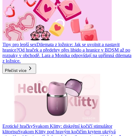
Tipy pro lepší sex
Dilemata z ložnice: Jak se uvolnit a nastavit
hranice?
Od hraček a předehry přes libido a hranice v BDSM až po
rozpaky v obchodě. Lara a Monika odpovídají na upřímná dilemata
z ložnice.
Přečíst více
Erotické hračky
Svakom Klitty: diskrétní kočičí stimulátor
klitorisu
Svakom Klitty pod hravým kočičím krytem ukrývá