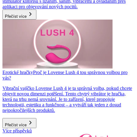
stimulátor klitorisu s lízáním, sáním, vibracemi a ovládáním přes
aplikaci pro objevování nových pocitů.
Přečíst více
Erotické hračky
Proč je Lovense Lush 4 tou správnou volbou pro
vás?
Vibrační vajíčko Lovense Lush 4 je ta správná volba, pokud chcete
objevit novou dimenzi potěšení. Tento chytrý vibrátor je hračka,
která na trhu nemá srovnání. Je to zařízení, které propojuje
technologii, estetiku a funkčnost – a vytváří tak jeden z dosud
nejpokročilejších produktů.
Přečíst více
Více příspěvků