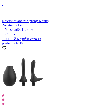
Nexus
Set anální Sprchy Nexus,
Začátečnícky
Na skladě:
1-2
dny
1 745 Kč
1 905 Kč
Nejnižší cena za
posledních 30 dní.