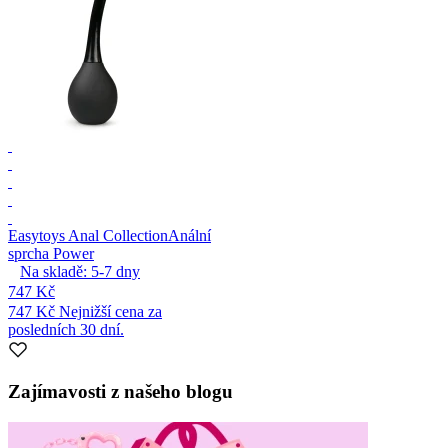
Easytoys Anal Collection
Anální
sprcha Power
Na skladě:
5-7
dny
747 Kč
747 Kč
Nejnižší cena za
posledních 30 dní.
Zajímavosti z našeho blogu