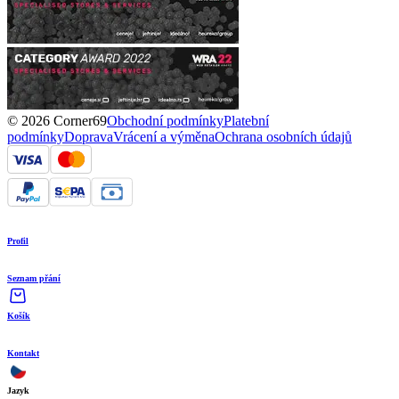
© 2026 Corner69
Obchodní podmínky
Platební
podmínky
Doprava
Vrácení a výměna
Ochrana osobních údajů
Profil
Seznam přání
Košík
Kontakt
Jazyk