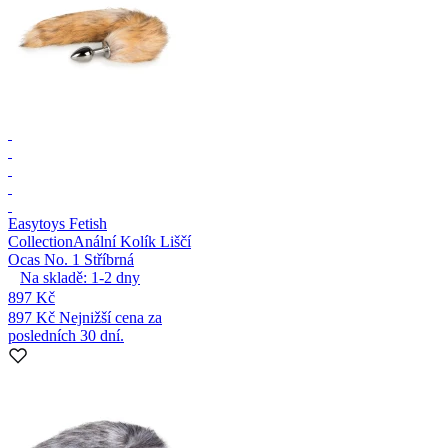
Easytoys Fetish
Collection
Anální Kolík Liščí
Ocas No. 1 Stříbrná
Na skladě:
1-2
dny
897 Kč
897 Kč
Nejnižší cena za
posledních 30 dní.