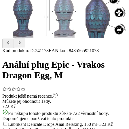
Item
Kód produktu
:
D-241178
EAN kód
:
8435565951078
1
of
Anální plug Epic - Vrakos
8
Dragon Egg, M
Produkt ještě nemá recenze.
Můžete jej ohodnotit
Tady.
722 Kč
Při nákupu tohoto produktu získáte
722
věrnostní body.
Doporučujeme používat tento produkt s:
Lubrikant Delicate Drops Anal Relaxing, 150 ml
+323 Kč