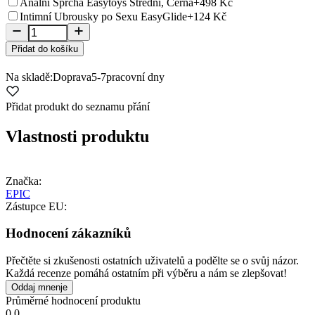
Anální Sprcha Easytoys Střední, Černá
+498 Kč
Intimní Ubrousky po Sexu EasyGlide
+124 Kč
Přidat do košíku
Na skladě:
Doprava
5-7
pracovní dny
Přidat produkt do seznamu přání
Vlastnosti produktu
Značka:
EPIC
Zástupce EU:
Hodnocení zákazníků
Přečtěte si zkušenosti ostatních uživatelů a podělte se o svůj názor.
Každá recenze pomáhá ostatním při výběru a nám se zlepšovat!
Oddaj mnenje
Průměrné hodnocení produktu
0.0