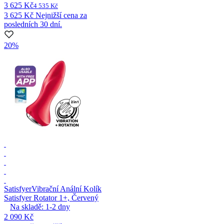
3 625 Kč
4 535 Kč
3 625 Kč
Nejnižší cena za
posledních 30 dní.
20%
Satisfyer
Vibrační Anální Kolík
Satisfyer Rotator 1+, Červený
Na skladě:
1-2
dny
2 090 Kč