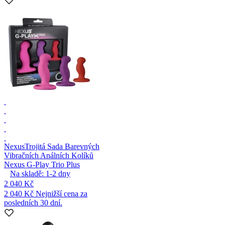
Nexus
Trojitá Sada Barevných
Vibračních Análních Kolíků
Nexus G-Play Trio Plus
Na skladě:
1-2
dny
2 040 Kč
2 040 Kč
Nejnižší cena za
posledních 30 dní.