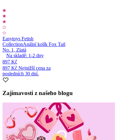
Easytoys Fetish
Collection
Anální kolík Fox Tail
No. 1, Zlatá
Na skladě:
1-2
dny
897 Kč
897 Kč
Nejnižší cena za
posledních 30 dní.
Zajímavosti z našeho blogu