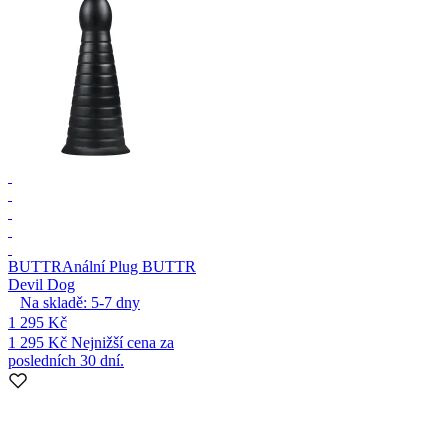
BUTTR
Anální Plug BUTTR
Devil Dog
Na skladě:
5-7
dny
1 295 Kč
1 295 Kč
Nejnižší cena za
posledních 30 dní.