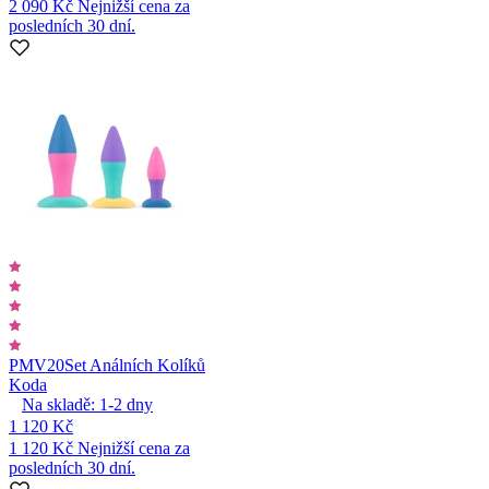
2 090 Kč
Nejnižší cena za
posledních 30 dní.
PMV20
Set Análních Kolíků
Koda
Na skladě:
1-2
dny
1 120 Kč
1 120 Kč
Nejnižší cena za
posledních 30 dní.