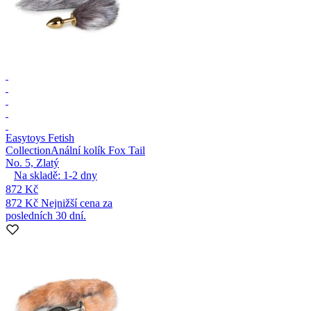
Easytoys Fetish
Collection
Anální kolík Fox Tail
No. 5, Zlatý
Na skladě:
1-2
dny
872 Kč
872 Kč
Nejnižší cena za
posledních 30 dní.