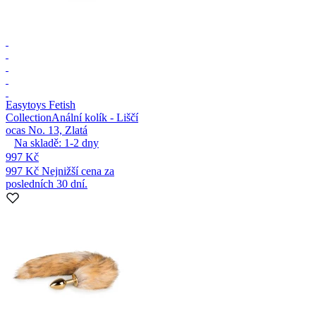
Easytoys Fetish
Collection
Anální kolík - Liščí
ocas No. 13, Zlatá
Na skladě:
1-2
dny
997 Kč
997 Kč
Nejnižší cena za
posledních 30 dní.