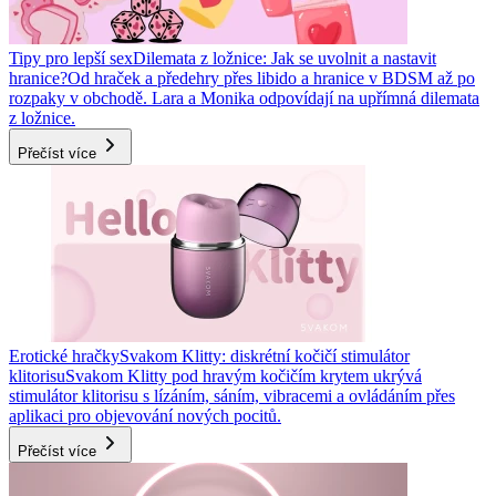
Tipy pro lepší sex
Dilemata z ložnice: Jak se uvolnit a nastavit
hranice?
Od hraček a předehry přes libido a hranice v BDSM až po
rozpaky v obchodě. Lara a Monika odpovídají na upřímná dilemata
z ložnice.
Přečíst více
Erotické hračky
Svakom Klitty: diskrétní kočičí stimulátor
klitorisu
Svakom Klitty pod hravým kočičím krytem ukrývá
stimulátor klitorisu s lízáním, sáním, vibracemi a ovládáním přes
aplikaci pro objevování nových pocitů.
Přečíst více