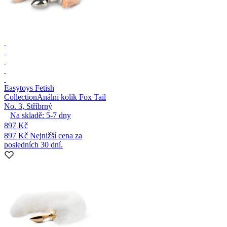
Easytoys Fetish
Collection
Anální kolík Fox Tail
No. 3, Stříbrný
Na skladě:
5-7
dny
897 Kč
897 Kč
Nejnižší cena za
posledních 30 dní.