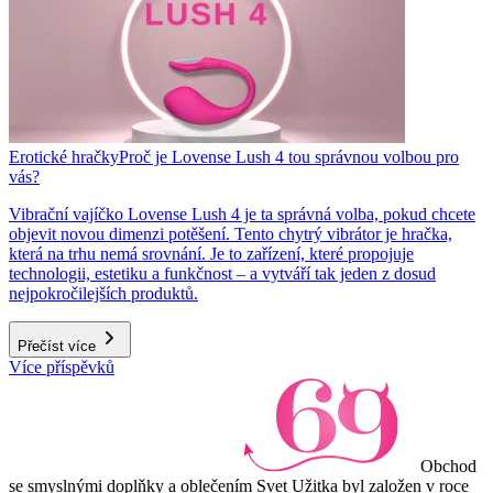
Erotické hračky
Proč je Lovense Lush 4 tou správnou volbou pro
vás?
Vibrační vajíčko Lovense Lush 4 je ta správná volba, pokud chcete
objevit novou dimenzi potěšení. Tento chytrý vibrátor je hračka,
která na trhu nemá srovnání. Je to zařízení, které propojuje
technologii, estetiku a funkčnost – a vytváří tak jeden z dosud
nejpokročilejších produktů.
Přečíst více
Více příspěvků
Obchod
se smyslnými doplňky a oblečením Svet Užitka byl založen v roce