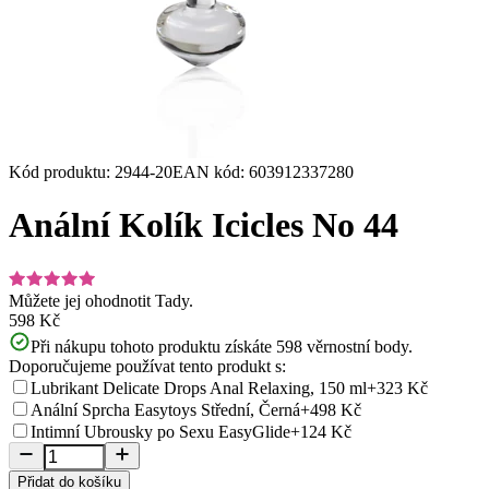
Kód produktu
:
2944-20
EAN kód
:
603912337280
Anální Kolík Icicles No 44
Můžete jej ohodnotit
Tady.
598 Kč
Při nákupu tohoto produktu získáte
598
věrnostní body.
Doporučujeme používat tento produkt s:
Lubrikant Delicate Drops Anal Relaxing, 150 ml
+323 Kč
Anální Sprcha Easytoys Střední, Černá
+498 Kč
Intimní Ubrousky po Sexu EasyGlide
+124 Kč
Přidat do košíku