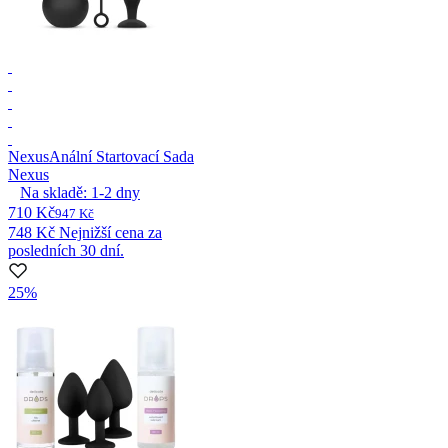
Nexus
Anální Startovací Sada
Nexus
Na skladě:
1-2
dny
710 Kč
947 Kč
748 Kč
Nejnižší cena za
posledních 30 dní.
25%