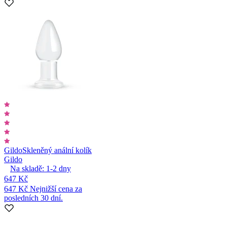
Gildo
Skleněný anální kolík
Gildo
Na skladě:
1-2
dny
647 Kč
647 Kč
Nejnižší cena za
posledních 30 dní.