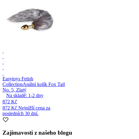
Easytoys Fetish
Collection
Anální kolík Fox Tail
No. 5, Zlatý
Na skladě:
1-2
dny
872 Kč
872 Kč
Nejnižší cena za
posledních 30 dní.
Zajímavosti z našeho blogu