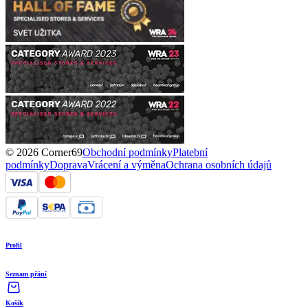
© 2026 Corner69
Obchodní podmínky
Platební
podmínky
Doprava
Vrácení a výměna
Ochrana osobních údajů
Profil
Seznam přání
Košík