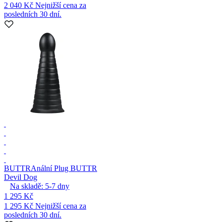
2 040 Kč
Nejnižší cena za
posledních 30 dní.
BUTTR
Anální Plug BUTTR
Devil Dog
Na skladě:
5-7
dny
1 295 Kč
1 295 Kč
Nejnižší cena za
posledních 30 dní.