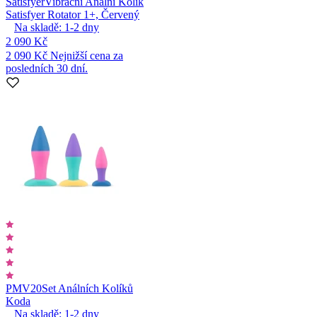
Satisfyer
Vibrační Anální Kolík
Satisfyer Rotator 1+, Červený
Na skladě:
1-2
dny
2 090 Kč
2 090 Kč
Nejnižší cena za
posledních 30 dní.
PMV20
Set Análních Kolíků
Koda
Na skladě:
1-2
dny