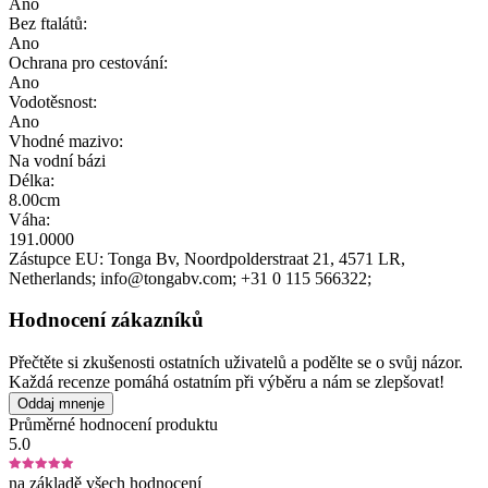
Ano
Bez ftalátů:
Ano
Ochrana pro cestování:
Ano
Vodotěsnost:
Ano
Vhodné mazivo:
Na vodní bázi
Délka:
8.00cm
Váha:
191.0000
Zástupce EU:
Tonga Bv
, Noordpolderstraat 21
, 4571 LR
,
Netherlands;
info@tongabv.com;
+31 0 115 566322;
Hodnocení zákazníků
Přečtěte si zkušenosti ostatních uživatelů a podělte se o svůj názor.
Každá recenze pomáhá ostatním při výběru a nám se zlepšovat!
Oddaj mnenje
Průměrné hodnocení produktu
5.0
na základě všech hodnocení