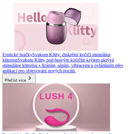
Erotické hračky
Svakom Klitty: diskrétní kočičí stimulátor
klitorisu
Svakom Klitty pod hravým kočičím krytem ukrývá
stimulátor klitorisu s lízáním, sáním, vibracemi a ovládáním přes
aplikaci pro objevování nových pocitů.
Přečíst více