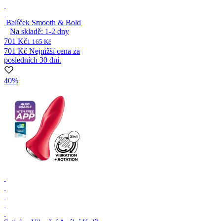
Balíček Smooth & Bold
Na skladě:
1-2
dny
701 Kč
1 165 Kč
701 Kč
Nejnižší cena za
posledních 30 dní.
40%