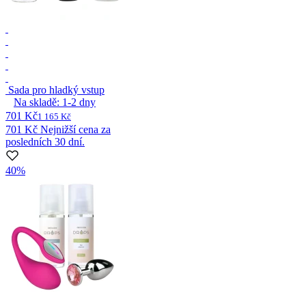
Sada pro hladký vstup
Na skladě:
1-2
dny
701 Kč
1 165 Kč
701 Kč
Nejnižší cena za
posledních 30 dní.
40%