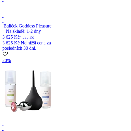
Balíček Goddess Pleasure
Na skladě:
1-2
dny
3 625 Kč
4 535 Kč
3 625 Kč
Nejnižší cena za
posledních 30 dní.
20%