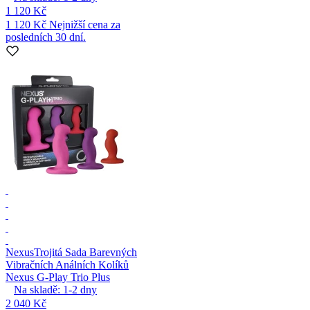
1 120 Kč
1 120 Kč
Nejnižší cena za
posledních 30 dní.
Nexus
Trojitá Sada Barevných
Vibračních Análních Kolíků
Nexus G-Play Trio Plus
Na skladě:
1-2
dny
2 040 Kč