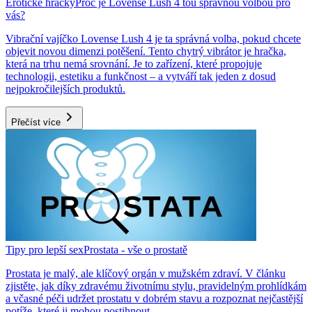
Erotické hračky
Proč je Lovense Lush 4 tou správnou volbou pro
vás?
Vibrační vajíčko Lovense Lush 4 je ta správná volba, pokud chcete
objevit novou dimenzi potěšení. Tento chytrý vibrátor je hračka,
která na trhu nemá srovnání. Je to zařízení, které propojuje
technologii, estetiku a funkčnost – a vytváří tak jeden z dosud
nejpokročilejších produktů.
Přečíst více
Tipy pro lepší sex
Prostata - vše o prostatě
Prostata je malý, ale klíčový orgán v mužském zdraví. V článku
zjistěte, jak díky zdravému životnímu stylu, pravidelným prohlídkám
a včasné péči udržet prostatu v dobrém stavu a rozpoznat nejčastější
potíže, které ji mohou postihnout.