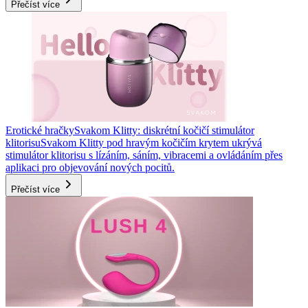
Přečíst více
Erotické hračky
Svakom Klitty: diskrétní kočičí stimulátor
klitorisu
Svakom Klitty pod hravým kočičím krytem ukrývá
stimulátor klitorisu s lízáním, sáním, vibracemi a ovládáním přes
aplikaci pro objevování nových pocitů.
Přečíst více