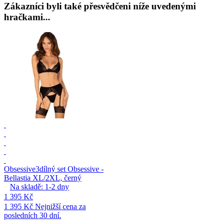
Zákazníci byli také přesvědčeni níže uvedenými
hračkami...
Obsessive
3dílný set Obsessive -
Bellastia XL/2XL, černý
Na skladě:
1-2
dny
1 395 Kč
1 395 Kč
Nejnižší cena za
posledních 30 dní.