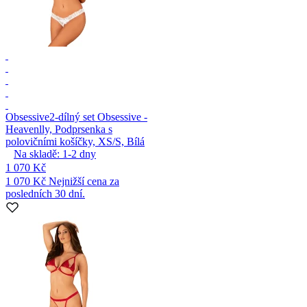
Obsessive
2-dílný set Obsessive -
Heavenlly, Podprsenka s
polovičními košíčky, XS/S, Bílá
Na skladě:
1-2
dny
1 070 Kč
1 070 Kč
Nejnižší cena za
posledních 30 dní.