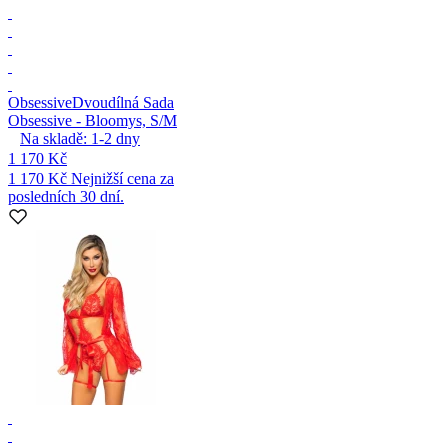
Obsessive
Dvoudílná Sada
Obsessive - Bloomys, S/M
Na skladě:
1-2
dny
1 170 Kč
1 170 Kč
Nejnižší cena za
posledních 30 dní.