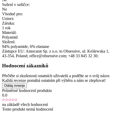
Sušení v sušičce:
Ne
Vhodné pro:
Unisex
Záruka:
1 rok
Materiál:
Polyamid
Složení:
94% polyamide, 6% elastane
Zástupce EU:
Amocarat Sp. z o.o. to Obsessive
, ul. Królewska 1
,
43-354
, Poland;
office@obsessive.com;
+48 33 845 32 30;
Hodnocení zákazníků
Přečtěte si zkušenosti ostatních uživatelů a podělte se o svůj názor.
Každá recenze pomáhá ostatním při výběru a nám se zlepšovat!
Oddaj mnenje
Průměrné hodnocení produktu
0.0
na základě všech hodnocení
Tento produkt nemá hodnocení