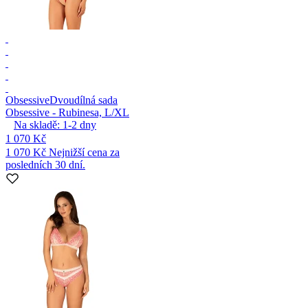
Obsessive
Dvoudílná sada
Obsessive - Rubinesa, L/XL
Na skladě:
1-2
dny
1 070 Kč
1 070 Kč
Nejnižší cena za
posledních 30 dní.