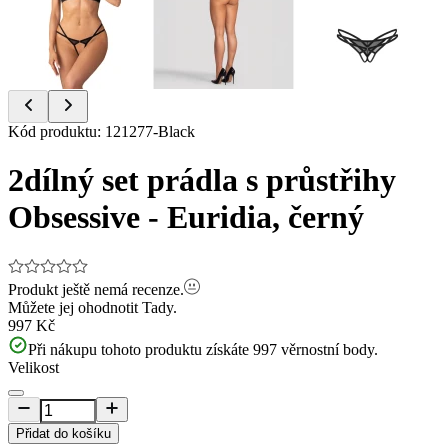
Item
Kód produktu
:
121277-Black
1
of
2dílný set prádla s průstřihy
4
Obsessive - Euridia, černý
Produkt ještě nemá recenze.
Můžete jej ohodnotit
Tady.
997 Kč
Při nákupu tohoto produktu získáte
997
věrnostní body.
Velikost
Přidat do košíku