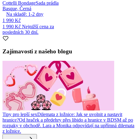
Cottelli Bondage
Sada prádla
Basque, Černá
Na skladě:
1-2
dny
1 990 Kč
1 990 Kč
Nejnižší cena za
posledních 30 dní.
Zajímavosti z našeho blogu
Tipy pro lepší sex
Dilemata z ložnice: Jak se uvolnit a nastavit
hranice?
Od hraček a předehry přes libido a hranice v BDSM až po
rozpaky v obchodě. Lara a Monika odpovídají na upřímná dilemata
z ložnice.