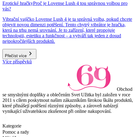
Erotické hračky
Proč je Lovense Lush 4 tou správnou volbou pro
vás?
Vibrační vajíčko Lovense Lush 4 je ta správná volba, pokud chcete
objevit novou dimenzi potěšení. Tento chytrý vibrátor je hračka,
která na trhu nemá srovnání. Je to zařízení, které propojuje
technologii, estetiku a funkčnost – a vytváří tak jeden z dosud
nejpokročilejších produktů.
Přečíst více
Více příspěvků
Obchod
se smyslnými doplňky a oblečením Svet Užitka byl založen v roce
2011 s cílem poskytnout našim zákazníkům širokou škálu produktů,
které přinášejí potěšení různými způsoby, a zároveň nabízejí
vynikající uživatelskou zkušenost při online nakupování.
Kategorie
Pomoc a rady