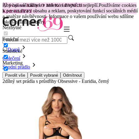
Aby byl váš zážitek v našem e-shopu co nejlepší.
Používáme cookies
😽
Svakom Klitty: O 380 Kč LEVNĚJI
k personalizaci obsahu a reklam, poskytování funkcí sociálních médií
Kód: KLITTY →
a analýze návštěvnosti. Informace o vašem používání webu sdílíme
také s našimi partnery.
Nezbytné
Funkční
Domů
Statistické
Oblečení
Marketing
Spodní prádlo
Soupravy spodního prádla
Povolit vše
Povolit vybrané
Odmítnout
2dílný set prádla s průstřihy Obsessive - Euridia, černý