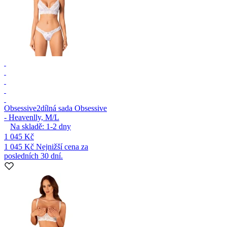
Obsessive
2dílná sada Obsessive
- Heavenlly, M/L
Na skladě:
1-2
dny
1 045 Kč
1 045 Kč
Nejnižší cena za
posledních 30 dní.