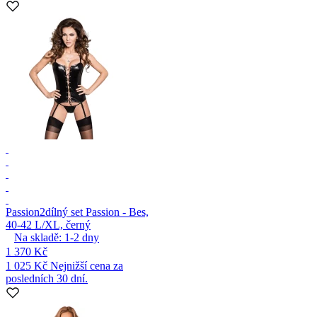
Passion
2dílný set Passion - Bes,
40-42 L/XL, černý
Na skladě:
1-2
dny
1 370 Kč
1 025 Kč
Nejnižší cena za
posledních 30 dní.