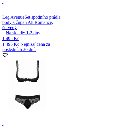
Leg Avenue
Set spodního prádla,
body a župan All Romance,
červený
Na skladě:
1-2
dny
1 495 Kč
1 495 Kč
Nejnižší cena za
posledních 30 dní.