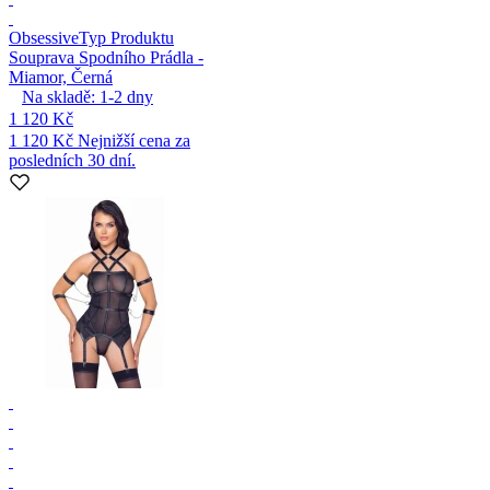
Obsessive
Typ Produktu
Souprava Spodního Prádla -
Miamor, Černá
Na skladě:
1-2
dny
1 120 Kč
1 120 Kč
Nejnižší cena za
posledních 30 dní.