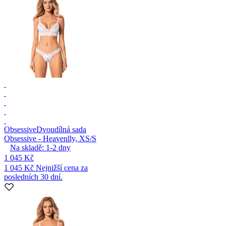
Obsessive
Dvoudílná sada
Obsessive - Heavenlly, XS/S
Na skladě:
1-2
dny
1 045 Kč
1 045 Kč
Nejnižší cena za
posledních 30 dní.