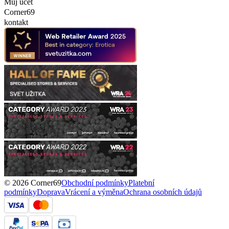
Můj účet
Corner69
kontakt
© 2026 Corner69
Obchodní podmínky
Platební
podmínky
Doprava
Vrácení a výměna
Ochrana osobních údajů