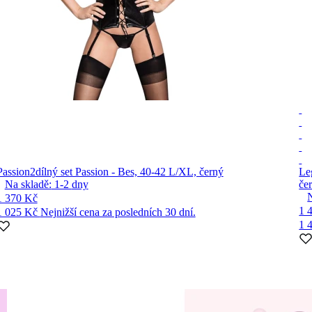
Passion
2dílný set Passion - Bes, 40-42 L/XL, černý
Le
Na skladě:
1-2
dny
če
1 370 Kč
1 
1 025 Kč
Nejnižší cena za posledních 30 dní.
1 