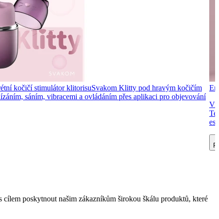
tní kočičí stimulátor klitorisu
Svakom Klitty pod hravým kočičím
Ero
 lízáním, sáním, vibracemi a ovládáním přes aplikaci pro objevování
Vib
Ten
est
Př
 cílem poskytnout našim zákazníkům širokou škálu produktů, které