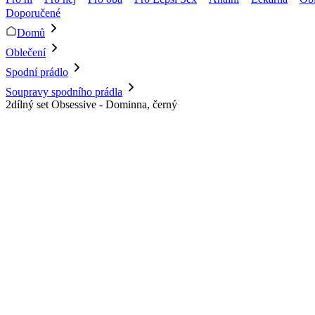
Doporučené
Domů
Oblečení
Spodní prádlo
Soupravy spodního prádla
2dílný set Obsessive - Dominna, černý