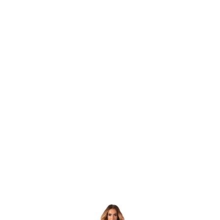
Item
1