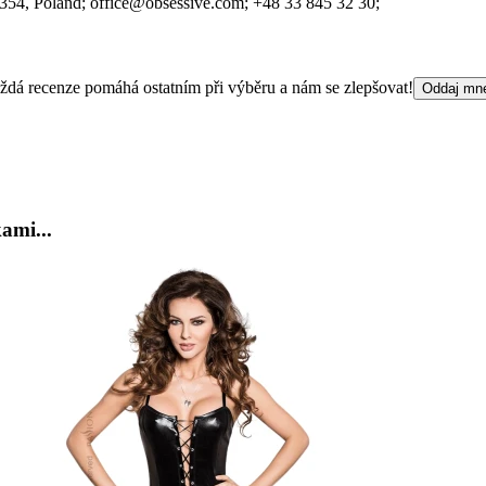
-354
, Poland;
office@obsessive.com;
+48 33 845 32 30;
 Každá recenze pomáhá ostatním při výběru a nám se zlepšovat!
Oddaj mn
ami...