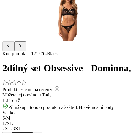
of
9
Item
Kód produktu
:
121270-Black
1
of
2dílný set Obsessive - Dominna,
9
Produkt ještě nemá recenze.
Můžete jej ohodnotit
Tady.
1 345 Kč
Při nákupu tohoto produktu získáte
1345
věrnostní body.
Velikost
S/M
L/XL
2XL/3XL