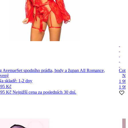
g Avenue
Set spodního prádla, body a župan All Romance,
Cott
rvený
Na
Na skladě:
1-2
dny
1 99
495 Kč
1 99
495 Kč
Nejnižší cena za posledních 30 dní.