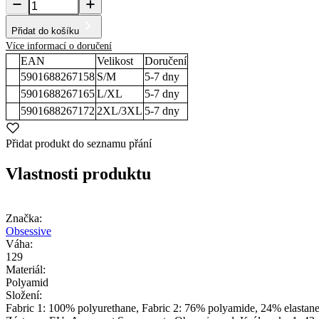
Přidat do košíku
Více informací o doručení
EAN
Velikost
Doručení
5901688267158
S/M
5-7
dny
5901688267165
L/XL
5-7
dny
5901688267172
2XL/3XL
5-7
dny
Přidat produkt do seznamu přání
Vlastnosti produktu
Značka:
Obsessive
Váha:
129
Materiál:
Polyamid
Složení:
Fabric 1: 100% polyurethane, Fabric 2: 76% polyamide, 24% elastan