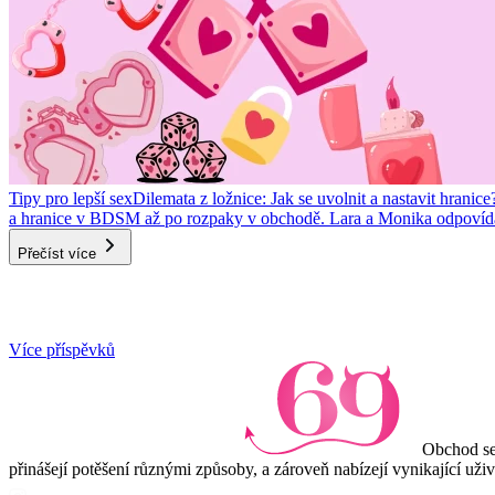
Tipy pro lepší sex
Dilemata z ložnice: Jak se uvolnit a nastavit hranice
a hranice v BDSM až po rozpaky v obchodě. Lara a Monika odpovídaj
Přečíst více
Item
Více příspěvků
1
of
3
Obchod se
přinášejí potěšení různými způsoby, a zároveň nabízejí vynikající uži