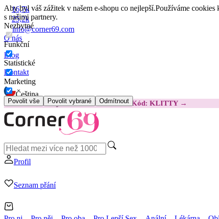
Aby byl váš zážitek v našem e-shopu co nejlepší.
Používáme cookies k
16,7k
s našimi partnery.
25,2k
Nezbytné
info@corner69.com
O nás
Funkční
Blog
Statistické
Kontakt
Marketing
Čeština
Povolit vše
Povolit vybrané
Odmítnout
😽
Svakom Klitty: O 380 Kč LEVNĚJI
Kód: KLITTY →
Profil
Seznam přání
Pro ni
Pro něj
Pro oba
Pro Lepší Sex
Anální
Lékárna
Obl