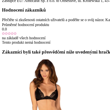
Zástupce EU:
Amocarat Sp. z o.o. to Obsessive
, ul. Królewska 1
, 43
Hodnocení zákazníků
Přečtěte si zkušenosti ostatních uživatelů a podělte se o svůj názor.
Průměrné hodnocení produktu
0.0
na základě všech hodnocení
Tento produkt nemá hodnocení
Zákazníci byli také přesvědčeni níže uvedenými hračk