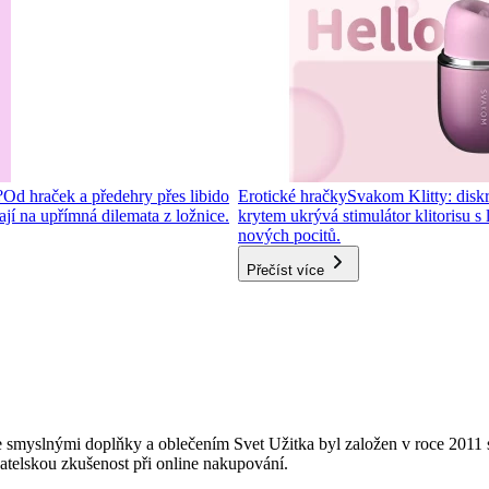
?
Od hraček a předehry přes libido
Erotické hračky
Svakom Klitty: diskré
í na upřímná dilemata z ložnice.
krytem ukrývá stimulátor klitorisu s
nových pocitů.
Přečíst více
 smyslnými doplňky a oblečením Svet Užitka byl založen v roce 2011 s
vatelskou zkušenost při online nakupování.