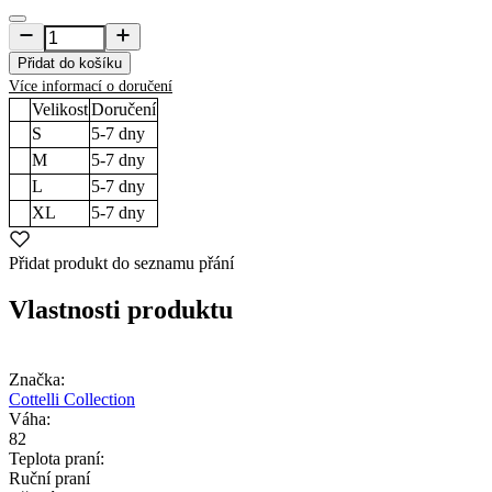
Přidat do košíku
Více informací o doručení
Velikost
Doručení
S
5-7
dny
M
5-7
dny
L
5-7
dny
XL
5-7
dny
Přidat produkt do seznamu přání
Vlastnosti produktu
Značka:
Cottelli Collection
Váha:
82
Teplota praní:
Ruční praní