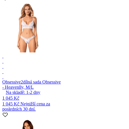
Obsessive
2dílná sada Obsessive
- Heavenlly, M/L
Na skladě:
1-2
dny
1 045 Kč
1 045 Kč
Nejnižší cena za
posledních 30 dní.