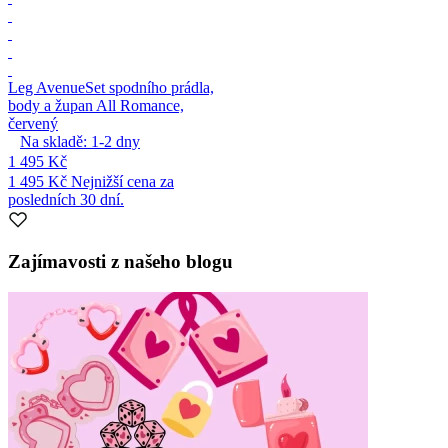
Leg Avenue
Set spodního prádla,
body a župan All Romance,
červený
Na skladě:
1-2
dny
1 495 Kč
1 495 Kč
Nejnižší cena za
posledních 30 dní.
Zajímavosti z našeho blogu