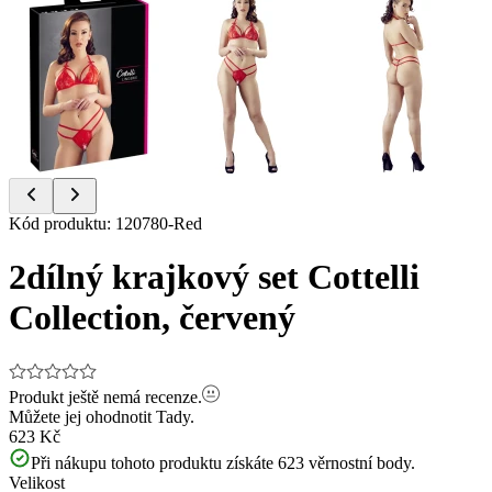
Item
Kód produktu
:
120780-Red
1
of
2dílný krajkový set Cottelli
8
Collection, červený
Produkt ještě nemá recenze.
Můžete jej ohodnotit
Tady.
623 Kč
Při nákupu tohoto produktu získáte
623
věrnostní body.
Velikost