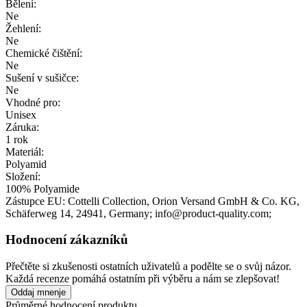
Bělení:
Ne
Žehlení:
Ne
Chemické čištění:
Ne
Sušení v sušičce:
Ne
Vhodné pro:
Unisex
Záruka:
1 rok
Materiál:
Polyamid
Složení:
100% Polyamide
Zástupce EU:
Cottelli Collection, Orion Versand GmbH & Co. KG
,
Schäferweg 14
, 24941
, Germany;
info@product-quality.com;
Hodnocení zákazníků
Přečtěte si zkušenosti ostatních uživatelů a podělte se o svůj názor.
Každá recenze pomáhá ostatním při výběru a nám se zlepšovat!
Oddaj mnenje
Průměrné hodnocení produktu