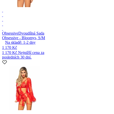
Obsessive
Dvoudílná Sada
Obsessive - Bloomys, S/M
Na skladě:
1-2
dny
1 170 Kč
1 170 Kč
Nejnižší cena za
posledních 30 dní.