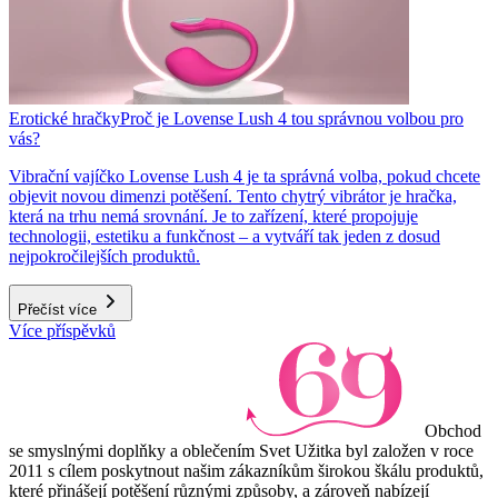
Erotické hračky
Proč je Lovense Lush 4 tou správnou volbou pro
vás?
Vibrační vajíčko Lovense Lush 4 je ta správná volba, pokud chcete
objevit novou dimenzi potěšení. Tento chytrý vibrátor je hračka,
která na trhu nemá srovnání. Je to zařízení, které propojuje
technologii, estetiku a funkčnost – a vytváří tak jeden z dosud
nejpokročilejších produktů.
Přečíst více
Více příspěvků
Obchod
se smyslnými doplňky a oblečením Svet Užitka byl založen v roce
2011 s cílem poskytnout našim zákazníkům širokou škálu produktů,
které přinášejí potěšení různými způsoby, a zároveň nabízejí