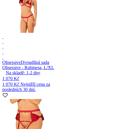
Obsessive
Dvoudílná sada
Obsessive - Rubinesa, L/XL
Na skladě:
1-2
dny
1 070 Kč
1 070 Kč
Nejnižší cena za
posledních 30 dní.