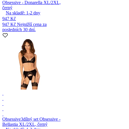
Obsessive - Donarella XL/2XL,
černý
Na skladě:
1-2
dny
947 Kč
947 Kč
Nejnižší cena za
posledních 30 dní.
Obsessive
3dílný set Obsessive -
Bellastia XL/2XL, černý