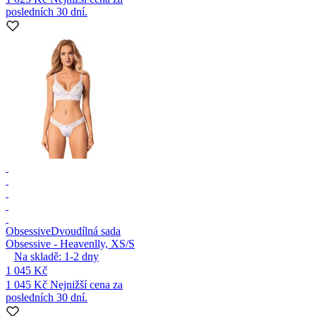
posledních 30 dní.
Obsessive
Dvoudílná sada
Obsessive - Heavenlly, XS/S
Na skladě:
1-2
dny
1 045 Kč
1 045 Kč
Nejnižší cena za
posledních 30 dní.