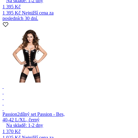
Na skladě:
1-2
dny
1 395 Kč
1 395 Kč
Nejnižší cena za
posledních 30 dní.
Passion
2dílný set Passion - Bes,
40-42 L/XL, černý
Na skladě:
1-2
dny
1 370 Kč
1 025 Kč
Nejnižší cena za