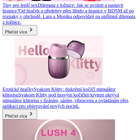
Tipy pro lepší sex
Dilemata z ložnice: Jak se uvolnit a nastavit
hranice?
Od hraček a předehry přes libido a hranice v BDSM až po
rozpaky v obchodě. Lara a Monika odpovídají na upřímná dilemata
z ložnice.
Přečíst více
Erotické hračky
Svakom Klitty: diskrétní kočičí stimulátor
klitorisu
Svakom Klitty pod hravým kočičím krytem ukrývá
stimulátor klitorisu s lízáním, sáním, vibracemi a ovládáním přes
aplikaci pro objevování nových pocitů.
Přečíst více