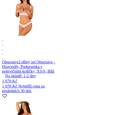
Obsessive
2-dílný set Obsessive -
Heavenlly, Podprsenka s
polovičními košíčky, XS/S, Bílá
Na skladě:
1-2
dny
1 070 Kč
1 070 Kč
Nejnižší cena za
posledních 30 dní.