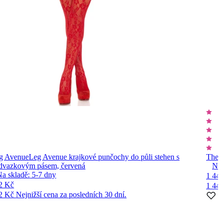
g Avenue
Leg Avenue krajkové punčochy do půli stehen s
The 
dvazkovým pásem, červená
Ne
Na skladě:
5-7
dny
1 44
2 Kč
1 44
2 Kč
Nejnižší cena za posledních 30 dní.