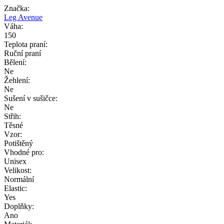
Značka:
Leg Avenue
Váha:
150
Teplota praní:
Ruční praní
Bělení:
Ne
Žehlení:
Ne
Sušení v sušičce:
Ne
Střih:
Těsné
Vzor:
Potištěný
Vhodné pro:
Unisex
Velikost:
Normální
Elastic:
Yes
Doplňky:
Ano