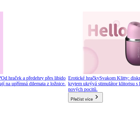
?
Od hraček a předehry přes libido
Erotické hračky
Svakom Klitty: diskré
í na upřímná dilemata z ložnice.
krytem ukrývá stimulátor klitorisu s
nových pocitů.
Přečíst více