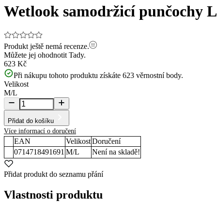
Wetlook samodržicí punčochy L
Produkt ještě nemá recenze.
Můžete jej ohodnotit
Tady.
623 Kč
Při nákupu tohoto produktu získáte
623
věrnostní body.
Velikost
M/L
Přidat do košíku
Více informací o doručení
EAN
Velikost
Doručení
0714718491691
M/L
Není na skladě!
Přidat produkt do seznamu přání
Vlastnosti produktu