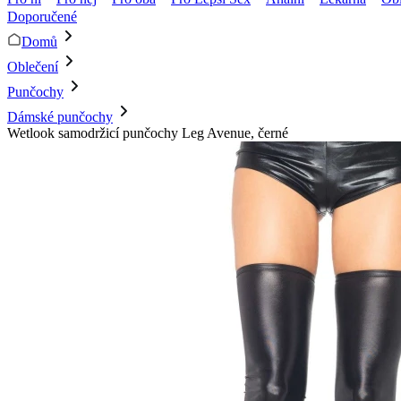
Doporučené
Domů
Oblečení
Punčochy
Dámské punčochy
Wetlook samodržicí punčochy Leg Avenue, černé