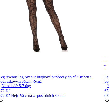
Leg Avenue
Leg Avenue krajkové punčochy do půli stehen s
Le
podvazkovým pásem, černá
po
Na skladě:
5-7
dny
672 Kč
67
672 Kč
Nejnižší cena za posledních 30 dní.
67