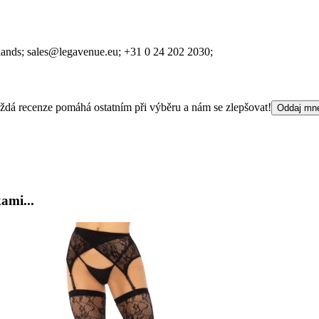
lands;
sales@legavenue.eu;
+31 0 24 202 2030;
 Každá recenze pomáhá ostatním při výběru a nám se zlepšovat!
Oddaj mn
ami...