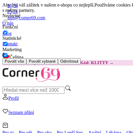
Aby byl váš zážitek v našem e-shopu co nejlepší.
Používáme cookies k
16,7k
s našimi partnery.
25,2k
Nezbytné
info@corner69.com
O nás
Funkční
Blog
Statistické
Kontakt
Marketing
Čeština
Povolit vše
Povolit vybrané
Odmítnout
😽
Svakom Klitty: O 380 Kč LEVNĚJI
Kód: KLITTY →
Profil
Seznam přání
Pro ni
Pro něj
Pro oba
Pro Lepší Sex
Anální
Lékárna
Obl