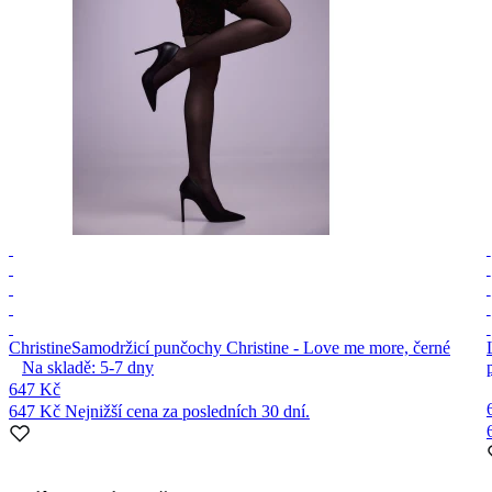
Christine
Samodržicí punčochy Christine - Love me more, černé
Na skladě:
5-7
dny
647 Kč
647 Kč
Nejnižší cena za posledních 30 dní.
Item