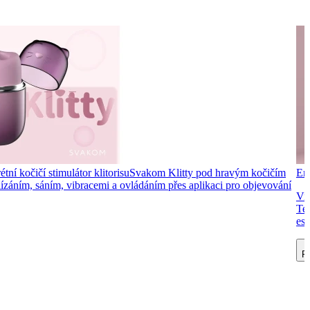
tní kočičí stimulátor klitorisu
Svakom Klitty pod hravým kočičím
Ero
 lízáním, sáním, vibracemi a ovládáním přes aplikaci pro objevování
Vib
Ten
est
Př