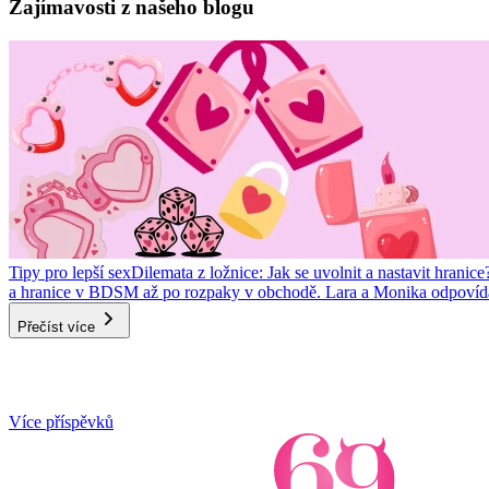
1
Zajímavosti z našeho blogu
of
4
Tipy pro lepší sex
Dilemata z ložnice: Jak se uvolnit a nastavit hranice
a hranice v BDSM až po rozpaky v obchodě. Lara a Monika odpovídaj
Přečíst více
Item
Více příspěvků
1
of
3