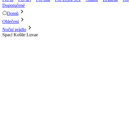
Doporučené
Domů
Oblečení
Noční prádlo
Spací Košile Luvae