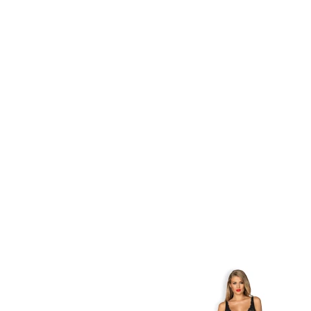
Item
1
of
2