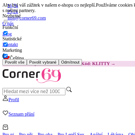
Aby byl váš zážitek v našem e-shopu co nejlepší.
Používáme cookies k
16,7k
s našimi partnery.
25,2k
Nezbytné
info@corner69.com
O nás
Funkční
Blog
Statistické
Kontakt
Marketing
Čeština
Povolit vše
Povolit vybrané
Odmítnout
😽
Svakom Klitty: O 380 Kč LEVNĚJI
Kód: KLITTY →
Profil
Seznam přání
Pro ni
Pro něj
Pro oba
Pro Lepší Sex
Anální
Lékárna
Obl