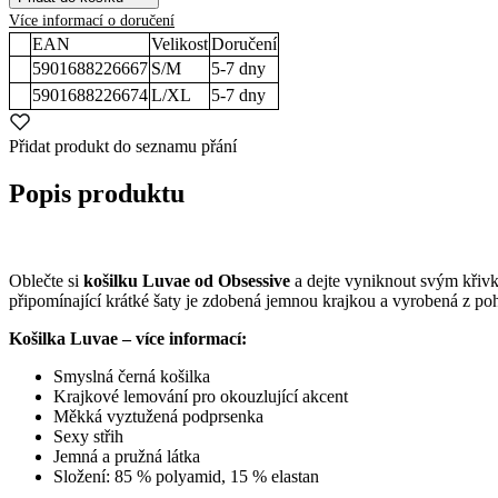
Více informací o doručení
EAN
Velikost
Doručení
5901688226667
S/M
5-7
dny
5901688226674
L/XL
5-7
dny
Přidat produkt do seznamu přání
Popis produktu
Oblečte si
košilku Luvae od Obsessive
a dejte vyniknout svým křivká
připomínající krátké šaty je zdobená jemnou krajkou a vyrobená z po
Košilka Luvae – více informací:
Smyslná černá košilka
Krajkové lemování pro okouzlující akcent
Měkká vyztužená podprsenka
Sexy střih
Jemná a pružná látka
Složení: 85 % polyamid, 15 % elastan