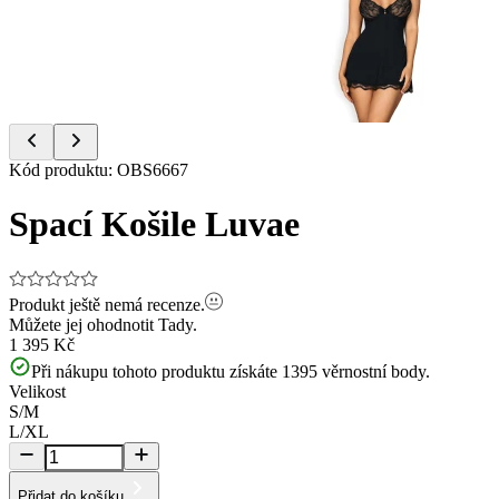
Item
Kód produktu
:
OBS6667
1
of
Spací Košile Luvae
2
Produkt ještě nemá recenze.
Můžete jej ohodnotit
Tady.
1 395 Kč
Při nákupu tohoto produktu získáte
1395
věrnostní body.
Velikost
S/M
L/XL
Přidat do košíku