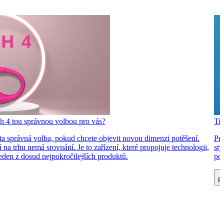
h 4 tou správnou volbou pro vás?
Tip
ta správná volba, pokud chcete objevit novou dimenzi potěšení.
Pro
á na trhu nemá srovnání. Je to zařízení, které propojuje technologii,
sty
 jeden z dosud nejpokročilejších produktů.
pot
Př