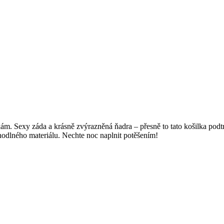
m. Sexy záda a krásně zvýrazněná ňadra – přesně to tato košilka podtrh
hodlného materiálu. Nechte noc naplnit potěšením!