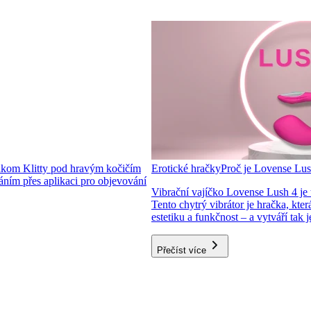
kom Klitty pod hravým kočičím
Erotické hračky
Proč je Lovense Lus
dáním přes aplikaci pro objevování
Vibrační vajíčko Lovense Lush 4 je 
Tento chytrý vibrátor je hračka, kter
estetiku a funkčnost – a vytváří tak
Přečíst více