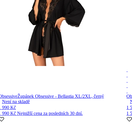
Obsessive
Župánek Obsessive - Bellastia XL/2XL, černý
Ob
Není na skladě
1 990 Kč
1 
1 990 Kč
Nejnižší cena za posledních 30 dní.
1 