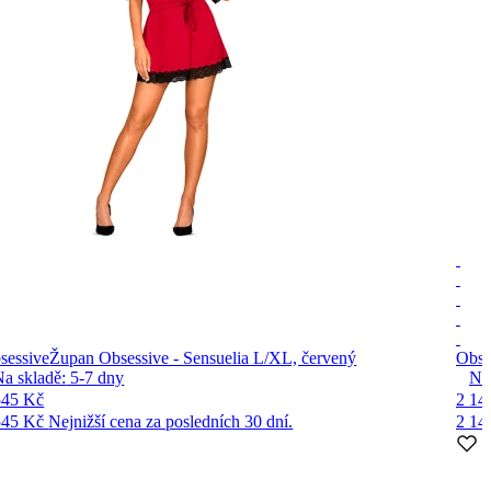
sessive
Župan Obsessive - Sensuelia L/XL, červený
Obse
Na skladě:
5-7
dny
Na
545 Kč
2 14
545 Kč
Nejnižší cena za posledních 30 dní.
2 14