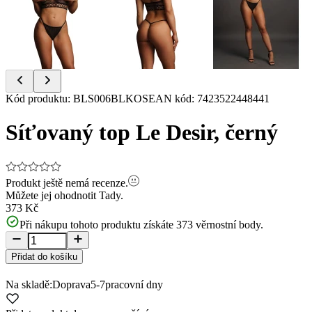
Item
Kód produktu
:
BLS006BLKOS
EAN kód
:
7423522448441
1
of
Síťovaný top Le Desir, černý
3
Produkt ještě nemá recenze.
Můžete jej ohodnotit
Tady.
373 Kč
Při nákupu tohoto produktu získáte
373
věrnostní body.
Přidat do košíku
Na skladě:
Doprava
5-7
pracovní dny