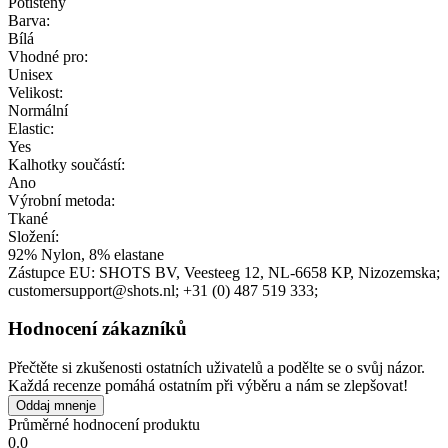
Potištěný
Barva:
Bílá
Vhodné pro:
Unisex
Velikost:
Normální
Elastic:
Yes
Kalhotky součástí:
Ano
Výrobní metoda:
Tkané
Složení:
92% Nylon, 8% elastane
Zástupce EU:
SHOTS BV
, Veesteeg 12
, NL-6658 KP
, Nizozemska;
customersupport@shots.nl;
+31 (0) 487 519 333;
Hodnocení zákazníků
Přečtěte si zkušenosti ostatních uživatelů a podělte se o svůj názor.
Každá recenze pomáhá ostatním při výběru a nám se zlepšovat!
Oddaj mnenje
Průměrné hodnocení produktu
0.0