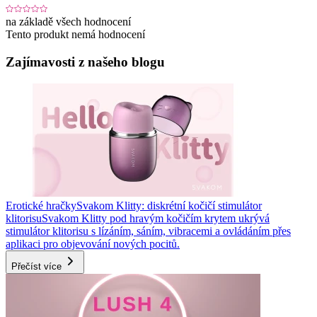
na základě všech hodnocení
Tento produkt nemá hodnocení
Zajímavosti z našeho blogu
Erotické hračky
Svakom Klitty: diskrétní kočičí stimulátor
klitorisu
Svakom Klitty pod hravým kočičím krytem ukrývá
stimulátor klitorisu s lízáním, sáním, vibracemi a ovládáním přes
aplikaci pro objevování nových pocitů.
Přečíst více