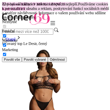
Aby byl váš zážitek v našem e-shopu co nejlepší.
Používáme cookies
😽
Svakom Klitty: O 380 Kč LEVNĚJI
k personalizaci obsahu a reklam, poskytování funkcí sociálních médií
Kód: KLITTY →
a analýze návštěvnosti. Informace o vašem používání webu sdílíme
také s našimi partnery.
Nezbytné
Funkční
Domů
Statistické
Síťovaný top Le Desir, černý
Marketing
Povolit vše
Povolit vybrané
Odmítnout