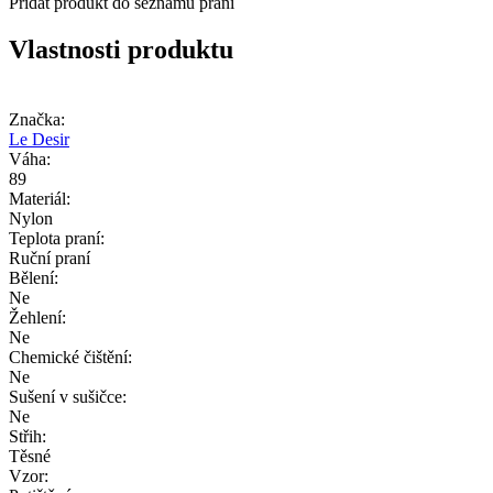
Přidat produkt do seznamu přání
Vlastnosti produktu
Značka:
Le Desir
Váha:
89
Materiál:
Nylon
Teplota praní:
Ruční praní
Bělení:
Ne
Žehlení:
Ne
Chemické čištění:
Ne
Sušení v sušičce:
Ne
Střih:
Těsné
Vzor: