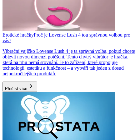
Erotické hračky
Proč je Lovense Lush 4 tou správnou volbou pro
vás?
Vibrační vajíčko Lovense Lush 4 je ta správná volba, pokud chcete
objevit novou dimenzi potěšení. Tento chytrý vibrátor je hračka,
která na trhu nemá srovnání. Je to zařízení, které propojuje
technologii, estetiku a funkčnost – a vytváří tak jeden z dosud
nejpokročilejších produktů.
Přečíst více