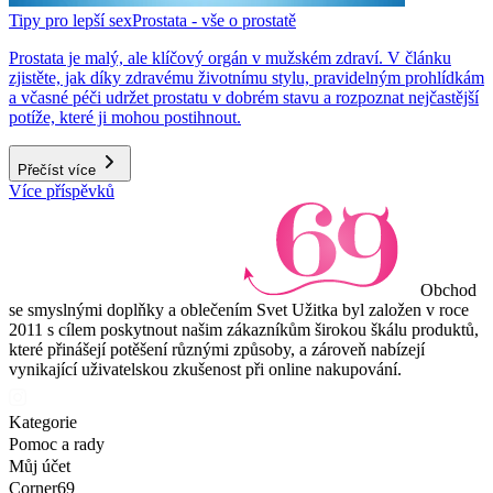
Tipy pro lepší sex
Prostata - vše o prostatě
Prostata je malý, ale klíčový orgán v mužském zdraví. V článku
zjistěte, jak díky zdravému životnímu stylu, pravidelným prohlídkám
a včasné péči udržet prostatu v dobrém stavu a rozpoznat nejčastější
potíže, které ji mohou postihnout.
Přečíst více
Více příspěvků
Obchod
se smyslnými doplňky a oblečením Svet Užitka byl založen v roce
2011 s cílem poskytnout našim zákazníkům širokou škálu produktů,
které přinášejí potěšení různými způsoby, a zároveň nabízejí
vynikající uživatelskou zkušenost při online nakupování.
Kategorie
Pomoc a rady
Můj účet
Corner69