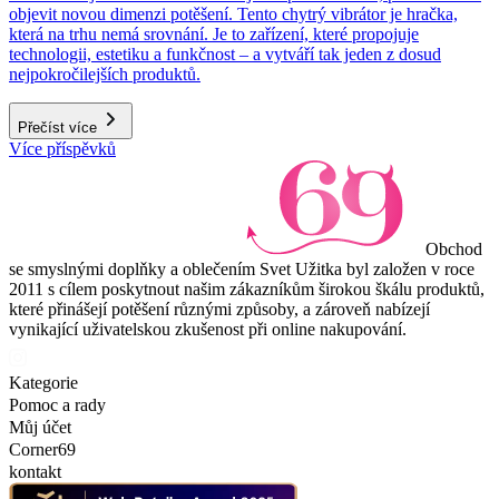
objevit novou dimenzi potěšení. Tento chytrý vibrátor je hračka,
která na trhu nemá srovnání. Je to zařízení, které propojuje
technologii, estetiku a funkčnost – a vytváří tak jeden z dosud
nejpokročilejších produktů.
Přečíst více
Více příspěvků
Obchod
se smyslnými doplňky a oblečením Svet Užitka byl založen v roce
2011 s cílem poskytnout našim zákazníkům širokou škálu produktů,
které přinášejí potěšení různými způsoby, a zároveň nabízejí
vynikající uživatelskou zkušenost při online nakupování.
Kategorie
Pomoc a rady
Můj účet
Corner69
kontakt