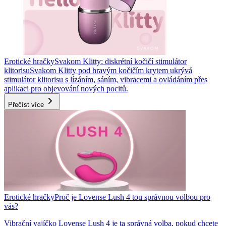
Erotické hračky
Svakom Klitty: diskrétní kočičí stimulátor
klitorisu
Svakom Klitty pod hravým kočičím krytem ukrývá
stimulátor klitorisu s lízáním, sáním, vibracemi a ovládáním přes
aplikaci pro objevování nových pocitů.
Přečíst více
Erotické hračky
Proč je Lovense Lush 4 tou správnou volbou pro
vás?
Vibrační vajíčko Lovense Lush 4 je ta správná volba, pokud chcete