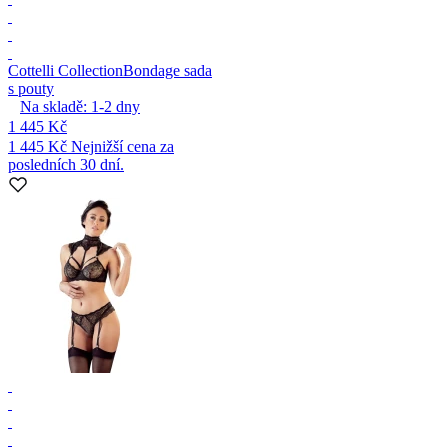
Cottelli Collection
Bondage sada
s pouty
Na skladě:
1-2
dny
1 445 Kč
1 445 Kč
Nejnižší cena za
posledních 30 dní.