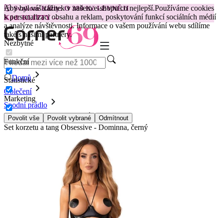
Aby byl váš zážitek v našem e-shopu co nejlepší.
Používáme cookies
😽
Svakom Klitty: O 380 Kč LEVNĚJI
k personalizaci obsahu a reklam, poskytování funkcí sociálních médií
Kód: KLITTY →
a analýze návštěvnosti. Informace o vašem používání webu sdílíme
také s našimi partnery.
Nezbytné
Funkční
Domů
Statistické
Oblečení
Marketing
Spodní prádlo
Soupravy spodního prádla
Povolit vše
Povolit vybrané
Odmítnout
Set korzetu a tang Obsessive - Dominna, černý