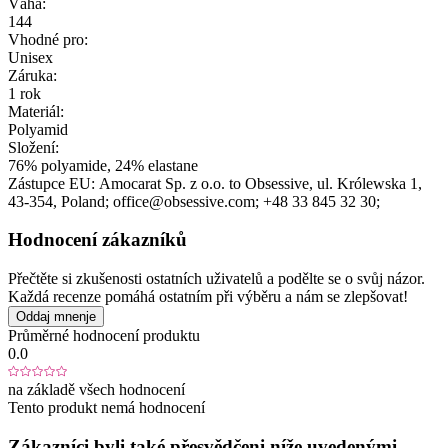
Váha:
144
Vhodné pro:
Unisex
Záruka:
1 rok
Materiál:
Polyamid
Složení:
76% polyamide, 24% elastane
Zástupce EU:
Amocarat Sp. z o.o. to Obsessive
, ul. Królewska 1
,
43-354
, Poland;
office@obsessive.com;
+48 33 845 32 30;
Hodnocení zákazníků
Přečtěte si zkušenosti ostatních uživatelů a podělte se o svůj názor.
Každá recenze pomáhá ostatním při výběru a nám se zlepšovat!
Oddaj mnenje
Průměrné hodnocení produktu
0.0
na základě všech hodnocení
Tento produkt nemá hodnocení
Zákazníci byli také přesvědčeni níže uvedenými