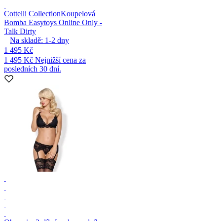
Cottelli Collection
Koupelová
Bomba Easytoys Online Only -
Talk Dirty
Na skladě:
1-2
dny
1 495 Kč
1 495 Kč
Nejnižší cena za
posledních 30 dní.