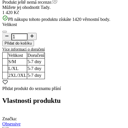
Produkt ještě nemá recenze.
Můžete jej ohodnotit
Tady.
1 420 Kč
Při nákupu tohoto produktu získáte
1420
věrnostní body.
Velikost
Přidat do košíku
Více informací o doručení
Velikost
Doručení
S/M
5-7
dny
L/XL
5-7
dny
2XL/3XL
5-7
dny
Přidat produkt do seznamu přání
Vlastnosti produktu
Značka:
Obsessive