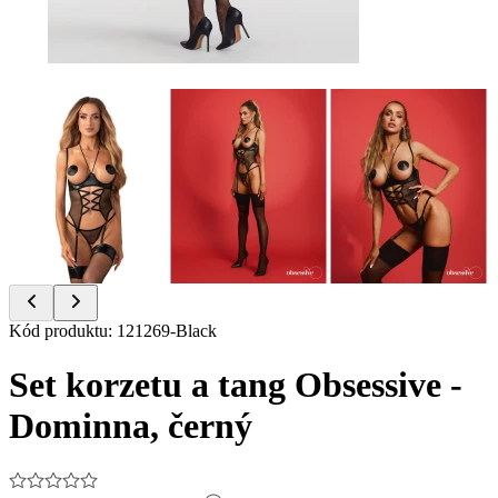
Item
Kód produktu
:
121269-Black
1
of
Set korzetu a tang Obsessive -
7
Dominna, černý