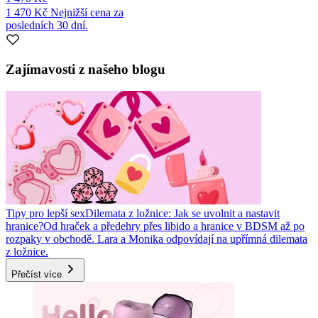
1 470 Kč
Nejnižší cena za
posledních 30 dní.
Zajímavosti z našeho blogu
Tipy pro lepší sex
Dilemata z ložnice: Jak se uvolnit a nastavit
hranice?
Od hraček a předehry přes libido a hranice v BDSM až po
rozpaky v obchodě. Lara a Monika odpovídají na upřímná dilemata
z ložnice.
Přečíst více