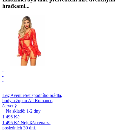
hračkami...
Leg Avenue
Set spodního prádla,
body a župan All Romance,
červený
Na skladě:
1-2
dny
1 495 Kč
1 495 Kč
Nejnižší cena za
posledních 30 dní.