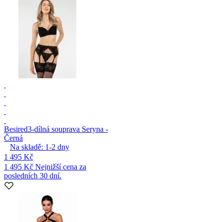
Besired
3-dílná souprava Seryna -
Černá
Na skladě:
1-2
dny
1 495 Kč
1 495 Kč
Nejnižší cena za
posledních 30 dní.