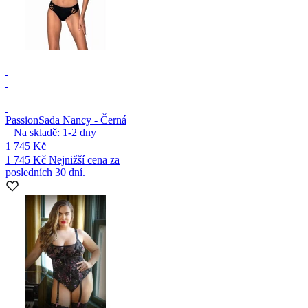
Passion
Sada Nancy - Černá
Na skladě:
1-2
dny
1 745 Kč
1 745 Kč
Nejnižší cena za
posledních 30 dní.