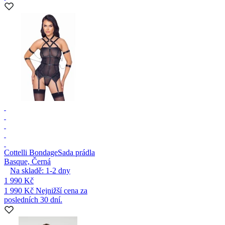
Cottelli Bondage
Sada prádla
Basque, Černá
Na skladě:
1-2
dny
1 990 Kč
1 990 Kč
Nejnižší cena za
posledních 30 dní.