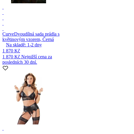
Curve
Dvoudílná sada prádla s
květinovým vzorem, Černá
Na skladě:
1-2
dny
1 870 Kč
1 870 Kč
Nejnižší cena za
posledních 30 dní.