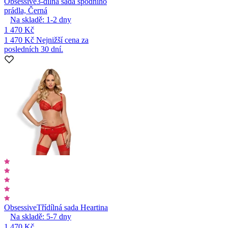
Obsessive
3-dílná sada spodního
prádla, Černá
Na skladě:
1-2
dny
1 470 Kč
1 470 Kč
Nejnižší cena za
posledních 30 dní.
Obsessive
Třídílná sada Heartina
Na skladě:
5-7
dny
1 470 Kč