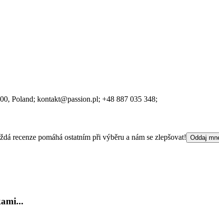
500
, Poland;
kontakt@passion.pl;
+48 887 035 348;
 Každá recenze pomáhá ostatním při výběru a nám se zlepšovat!
Oddaj mn
ami...