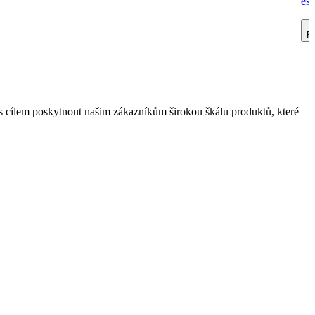
est
Př
 cílem poskytnout našim zákazníkům širokou škálu produktů, které