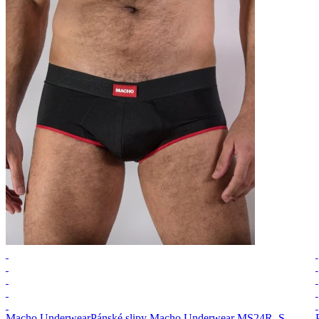
Macho Underwear
Pánské slipy Macho Underwear MS24R, S,