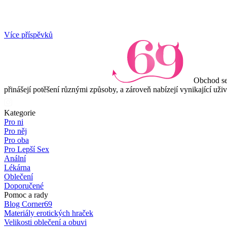
Item
Více příspěvků
1
of
3
Obchod se
přinášejí potěšení různými způsoby, a zároveň nabízejí vynikající uži
Kategorie
Pro ni
Pro něj
Pro oba
Pro Lepší Sex
Anální
Lékárna
Oblečení
Doporučené
Pomoc a rady
Blog Corner69
Materiály erotických hraček
Velikosti oblečení a obuvi