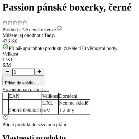
Passion pánské boxerky, černé
Produkt ještě nemá recenze.
Můžete jej ohodnotit
Tady.
473 Kč
Při nákupu tohoto produktu získáte
473
věrnostní body.
Velikost
L/XL
S/M
Přidat do košíku
Více informací o doručení
EAN
Velikost
Doručení
L/XL
Není na skladě!
5908305908043
S/M
1-2
dny
Přidat produkt do seznamu přání
Vlastnosti produktu