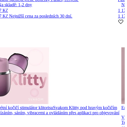
Na skladě:
1-2
dny
Na
7 Kč
1 17
7 Kč
Nejnižší cena za posledních 30 dní.
1 17
tní kočičí stimulátor klitorisu
Svakom Klitty pod hravým kočičím
Ero
 lízáním, sáním, vibracemi a ovládáním přes aplikaci pro objevování
Vib
Ten