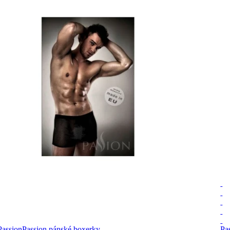
Passion
Passion pánské boxerky
Pa