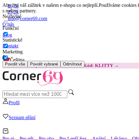
Aby byl váš zážitek v našem e-shopu co nejlepší.
Používáme cookies k
16,7k
s našimi partnery.
25,2k
Nezbytné
info@corner69.com
O nás
Funkční
Blog
Statistické
Kontakt
Marketing
Čeština
Povolit vše
Povolit vybrané
Odmítnout
😽
Svakom Klitty: O 380 Kč LEVNĚJI
Kód: KLITTY →
Profil
Seznam přání
Pro ni
Pro něj
Pro oba
Pro Lepší Sex
Anální
Lékárna
Obl