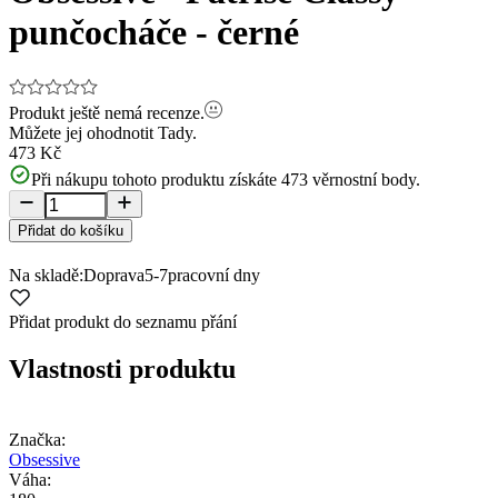
punčocháče - černé
Produkt ještě nemá recenze.
Můžete jej ohodnotit
Tady.
473 Kč
Při nákupu tohoto produktu získáte
473
věrnostní body.
Přidat do košíku
Na skladě:
Doprava
5-7
pracovní dny
Přidat produkt do seznamu přání
Vlastnosti produktu
Značka:
Obsessive
Váha: