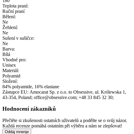
180
Teplota praní:
Ruční praní
Bělení:
Ne
Žehlení:
Ne
Sušení v sušičce:
Ne
Barva:
Bílá
Vhodné pro:
Unisex
Materiál:
Polyamid
Složení:
84% polyamide, 16% elastane
Zástupce EU:
Amocarat Sp. z o.o. to Obsessive
, ul. Królewska 1
,
43-354
, Poland;
office@obsessive.com;
+48 33 845 32 30;
Hodnocení zákazníků
Přečtěte si zkušenosti ostatních uživatelů a podělte se o svůj názor.
Každá recenze pomáhá ostatním při výběru a nám se zlepšovat!
Oddaj mnenje