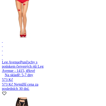
Leg Avenue
Punčochy s
potiskem červených rtů Leg
Avenue - 1415, tělové
Na skladě:
5-7
dny
573 Kč
573 Kč
Nejnižší cena za
posledních 30 dní.