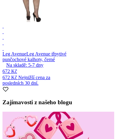
Leg Avenue
Leg Avenue třpytivé
punčochové kalhoty, černé
Na skladě:
5-7
dny
672 Kč
672 Kč
Nejnižší cena za
posledních 30 dní.
Zajímavosti z našeho blogu