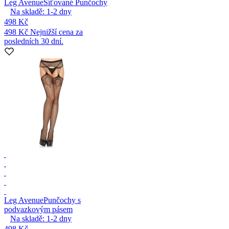
Leg Avenue
Síťované Punčochy
Na skladě:
1-2
dny
498 Kč
498 Kč
Nejnižší cena za
posledních 30 dní.
Leg Avenue
Punčochy s
podvazkovým pásem
Na skladě:
1-2
dny
498 Kč