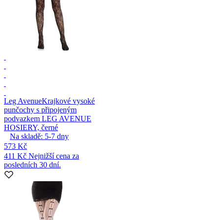
Leg Avenue
Krajkové vysoké
punčochy s připojeným
podvazkem LEG AVENUE
HOSIERY, černé
Na skladě:
5-7
dny
573 Kč
411 Kč
Nejnižší cena za
posledních 30 dní.