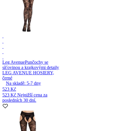
Leg Avenue
Punčochy se
síťovinou a krajkovými detaily
LEG AVENUE HOSIERY,
černé
Na skladě:
5-7
dny
523 Kč
523 Kč
Nejnižší cena za
posledních 30 dní.