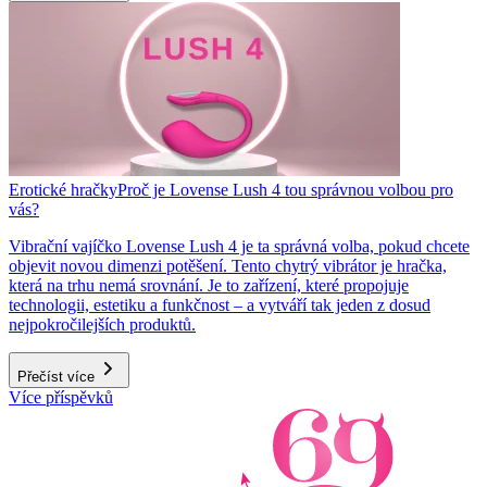
Erotické hračky
Proč je Lovense Lush 4 tou správnou volbou pro
vás?
Vibrační vajíčko Lovense Lush 4 je ta správná volba, pokud chcete
objevit novou dimenzi potěšení. Tento chytrý vibrátor je hračka,
která na trhu nemá srovnání. Je to zařízení, které propojuje
technologii, estetiku a funkčnost – a vytváří tak jeden z dosud
nejpokročilejších produktů.
Přečíst více
Více příspěvků