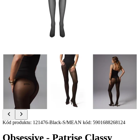
Item
Kód produktu
:
121476-Black-S/M
EAN kód
:
5901688268124
1
of
Obsessive - Patrise Classy
6