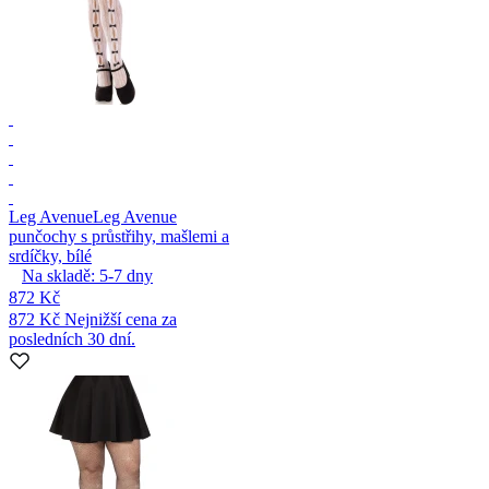
Leg Avenue
Leg Avenue
punčochy s průstřihy, mašlemi a
srdíčky, bílé
Na skladě:
5-7
dny
872 Kč
872 Kč
Nejnižší cena za
posledních 30 dní.