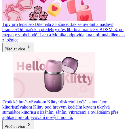
Tipy pro lepší sex
Dilemata z ložnice: Jak se uvolnit a nastavit
hranice?
Od hraček a předehry přes libido a hranice v BDSM až po
rozpaky v obchodě. Lara a Monika odpovídají na upřímná dilemata
z ložnice.
Přečíst více
Erotické hračky
Svakom Klitty: diskrétní kočičí stimulátor
klitorisu
Svakom Klitty pod hravým kočičím krytem ukrývá
stimulátor klitorisu s lízáním, sáním, vibracemi a ovládáním přes
aplikaci pro objevování nových pocitů.
Přečíst více