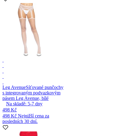
Leg Avenue
Síťované punčochy
s integrovaným podvazkovým
pásem Leg Avenue, bílé
Na skladě:
5-7
dny
498 Kč
498 Kč
Nejnižší cena za
posledních 30 dní.