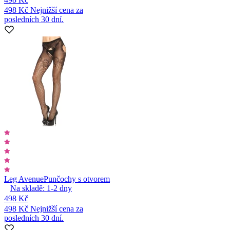
498 Kč
Nejnižší cena za
posledních 30 dní.
Leg Avenue
Punčochy s otvorem
Na skladě:
1-2
dny
498 Kč
498 Kč
Nejnižší cena za
posledních 30 dní.