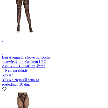
Leg Avenue
Krajkové punčochy
s otevřeným rozkrokem LEG
AVENUE HOSIERY, černé
Není na skladě
523 Kč
373 Kč
Nejnižší cena za
posledních 30 dní.