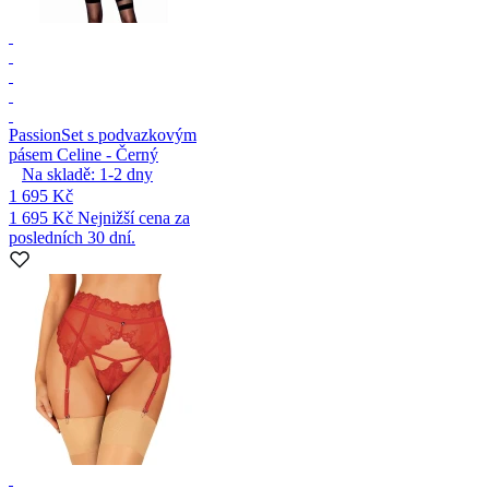
Passion
Set s podvazkovým
pásem Celine - Černý
Na skladě:
1-2
dny
1 695 Kč
1 695 Kč
Nejnižší cena za
posledních 30 dní.