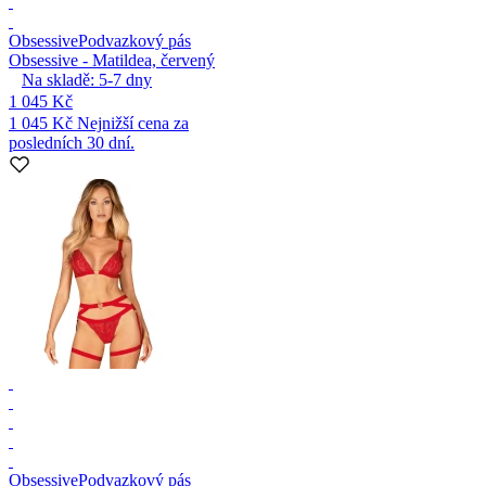
Obsessive
Podvazkový pás
Obsessive - Matildea, červený
Na skladě:
5-7
dny
1 045 Kč
1 045 Kč
Nejnižší cena za
posledních 30 dní.
Obsessive
Podvazkový pás