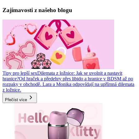
Zajímavosti z našeho blogu
Tipy pro lepší sex
Dilemata z ložnice: Jak se uvolnit a nastavit
hranice?
Od hraček a předehry přes libido a hranice v BDSM až po
rozpaky v obchodě. Lara a Monika odpovídají na upřímná dilemata
z ložnice.
Přečíst více