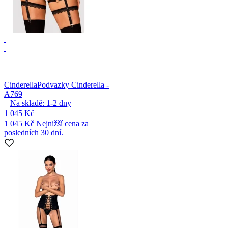
Cinderella
Podvazky Cinderella -
A769
Na skladě:
1-2
dny
1 045 Kč
1 045 Kč
Nejnižší cena za
posledních 30 dní.