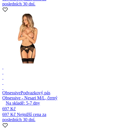
posledních 30 dní.
Obsessive
Podvazkový pás
Obsessive - Nesari M/L, černý
Na skladě:
5-7
dny
697 Kč
697 Kč
Nejnižší cena za
posledních 30 dní.