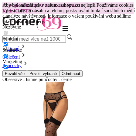
Aby byl váš zážitek v našem e-shopu co nejlepší.
Používáme cookies
😽
Svakom Klitty: O 380 Kč LEVNĚJI
k personalizaci obsahu a reklam, poskytování funkcí sociálních médií
Kód: KLITTY →
a analýze návštěvnosti. Informace o vašem používání webu sdílíme
také s našimi partnery.
Nezbytné
Funkční
Domů
Statistické
Oblečení
Marketing
Punčochy
Podvazky a podvazkové pásy
Povolit vše
Povolit vybrané
Odmítnout
Obsessive - Isinne punčochy - černé