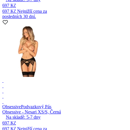
697 Kč
697 Kč
Nejnižší cena za
posledních 30 dní.
Obsessive
Podvazkový Pás
Obsessive - Nesari XS/S, Černá
Na skladě:
5-7
dny
697 Kč
697 Kč
Nejnižší cena za