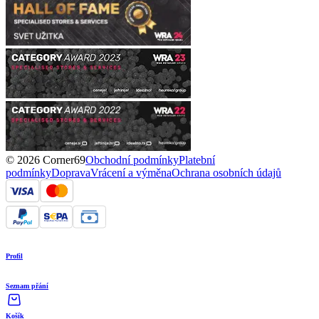
© 2026 Corner69
Obchodní podmínky
Platební
podmínky
Doprava
Vrácení a výměna
Ochrana osobních údajů
Profil
Seznam přání
Košík