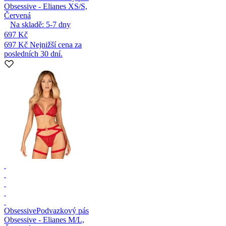
Obsessive - Elianes XS/S,
Červená
Na skladě:
5-7
dny
697 Kč
697 Kč
Nejnižší cena za
posledních 30 dní.
Obsessive
Podvazkový pás
Obsessive - Elianes M/L,