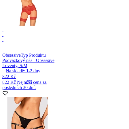
Obsessive
Typ Produktu
Podvazkový pás - Obsessive
Loventy, S/M
Na skladě:
1-2
dny
822 Kč
822 Kč
Nejnižší cena za
posledních 30 dní.