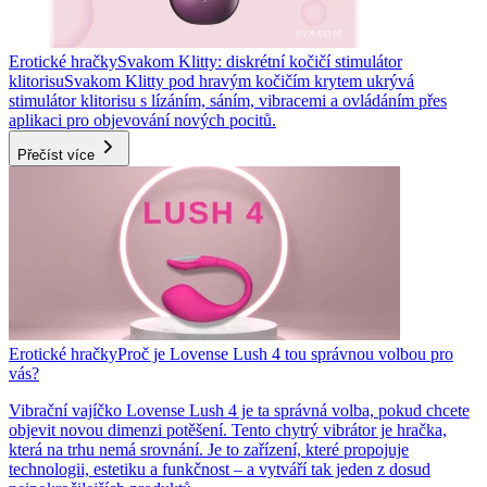
Erotické hračky
Svakom Klitty: diskrétní kočičí stimulátor
klitorisu
Svakom Klitty pod hravým kočičím krytem ukrývá
stimulátor klitorisu s lízáním, sáním, vibracemi a ovládáním přes
aplikaci pro objevování nových pocitů.
Přečíst více
Erotické hračky
Proč je Lovense Lush 4 tou správnou volbou pro
vás?
Vibrační vajíčko Lovense Lush 4 je ta správná volba, pokud chcete
objevit novou dimenzi potěšení. Tento chytrý vibrátor je hračka,
která na trhu nemá srovnání. Je to zařízení, které propojuje
technologii, estetiku a funkčnost – a vytváří tak jeden z dosud