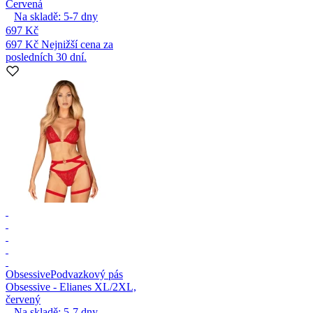
Červená
Na skladě:
5-7
dny
697 Kč
697 Kč
Nejnižší cena za
posledních 30 dní.
Obsessive
Podvazkový pás
Obsessive - Elianes XL/2XL,
červený
Na skladě:
5-7
dny