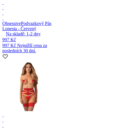
Obsessive
Podvazkový Pás
Lonesia - Červený
Na skladě:
1-2
dny
997 Kč
997 Kč
Nejnižší cena za
posledních 30 dní.