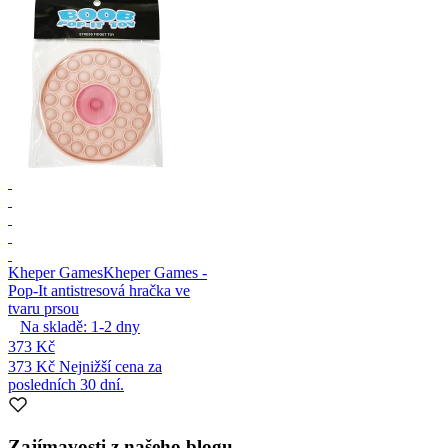
Kheper Games
Kheper Games -
Pop-It antistresová hračka ve
tvaru prsou
Na skladě:
1-2
dny
373 Kč
373 Kč
Nejnižší cena za
posledních 30 dní.
Zajímavosti z našeho blogu