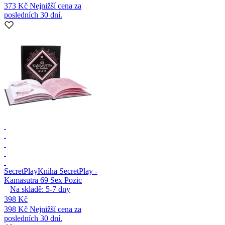
373 Kč
Nejnižší cena za
posledních 30 dní.
SecretPlay
Kniha SecretPlay -
Kamasutra 69 Sex Pozic
Na skladě:
5-7
dny
398 Kč
398 Kč
Nejnižší cena za
posledních 30 dní.