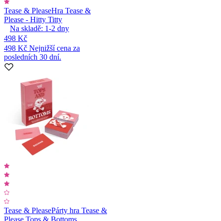
Tease & Please
Hra Tease &
Please - Hitty Titty
Na skladě:
1-2
dny
498 Kč
498 Kč
Nejnižší cena za
posledních 30 dní.
Tease & Please
Párty hra Tease &
Please Tops & Bottoms