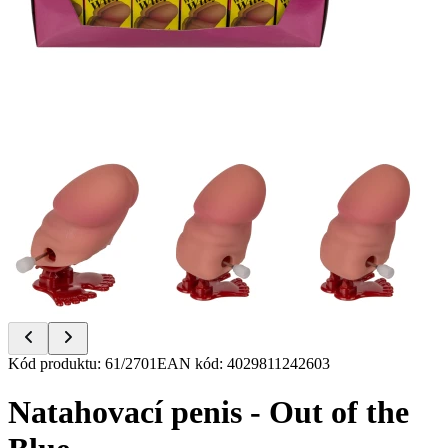
Item
Kód produktu
:
61/2701
EAN kód
:
4029811242603
1
of
Natahovací penis - Out of the
6