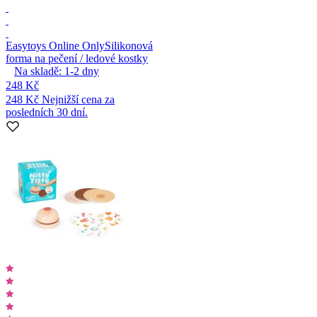
Easytoys Online Only
Silikonová
forma na pečení / ledové kostky
Na skladě:
1-2
dny
248 Kč
248 Kč
Nejnižší cena za
posledních 30 dní.