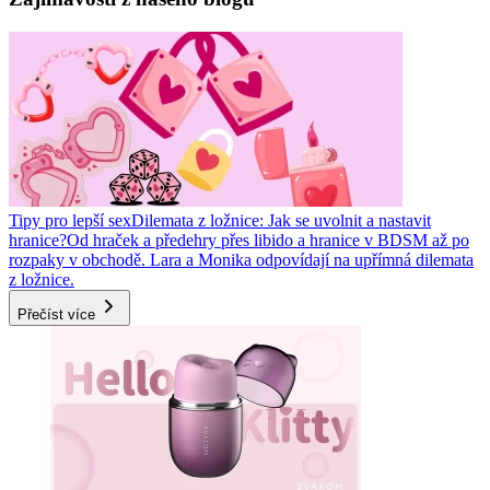
Tipy pro lepší sex
Dilemata z ložnice: Jak se uvolnit a nastavit
hranice?
Od hraček a předehry přes libido a hranice v BDSM až po
rozpaky v obchodě. Lara a Monika odpovídají na upřímná dilemata
z ložnice.
Přečíst více