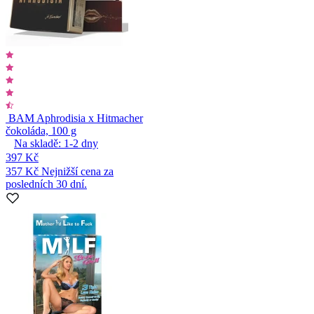
BAM Aphrodisia x Hitmacher
čokoláda, 100 g
Na skladě:
1-2
dny
397 Kč
357 Kč
Nejnižší cena za
posledních 30 dní.