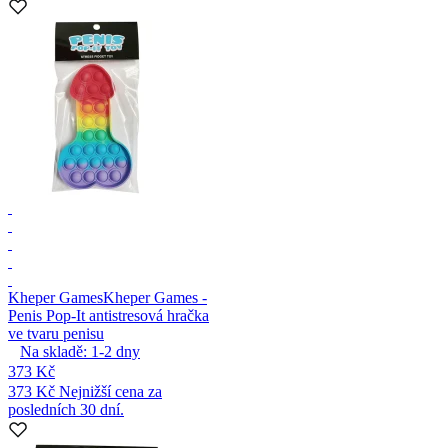
Kheper Games
Kheper Games -
Penis Pop-It antistresová hračka
ve tvaru penisu
Na skladě:
1-2
dny
373 Kč
373 Kč
Nejnižší cena za
posledních 30 dní.