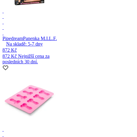
Pipedream
Panenka M.I.L.F.
Na skladě:
5-7
dny
872 Kč
872 Kč
Nejnižší cena za
posledních 30 dní.