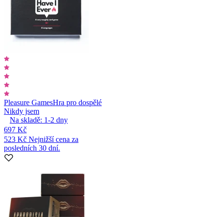
Pleasure Games
Hra pro dospělé
Nikdy jsem
Na skladě:
1-2
dny
697 Kč
523 Kč
Nejnižší cena za
posledních 30 dní.