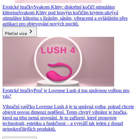
Erotické hračky
Svakom Klitty: diskrétní kočičí stimulátor
klitorisu
Svakom Klitty pod hravým kočičím krytem ukrývá
stimulátor klitorisu s lízáním, sáním, vibracemi a ovládáním přes
aplikaci pro objevování nových pocitů.
Přečíst více
Erotické hračky
Proč je Lovense Lush 4 tou správnou volbou pro
vás?
Vibrační vajíčko Lovense Lush 4 je ta správná volba, pokud chcete
objevit novou dimenzi potěšení. Tento chytrý vibrátor je hračka,
která na trhu nemá srovnání. Je to zařízení, které propojuje
technologii, estetiku a funkčnost – a vytváří tak jeden z dosud
nejpokročilejších produktů.