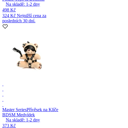
Na skladě:
1-2
dny
498 Kč
324 Kč
Nejnižší cena za
posledních 30 dní.
Master Series
Přívěsek na Klíče
BDSM Medvídek
Na skladě:
1-2
dny
373 Kč