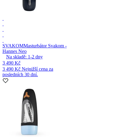
SVAKOM
Masturbátor Svakom -
Hannes Neo
Na skladě:
1-2
dny
3 490 Kč
3 490 Kč
Nejnižší cena za
posledních 30 dní.