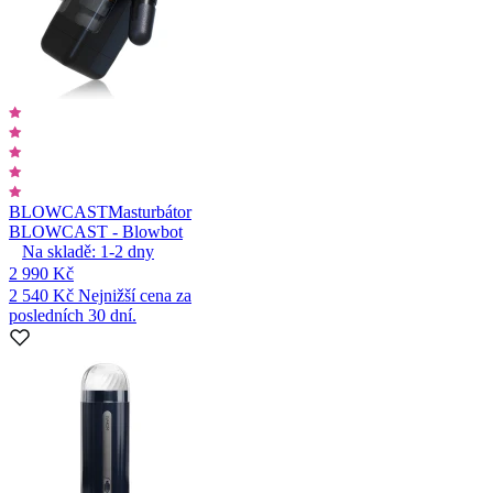
BLOWCAST
Masturbátor
BLOWCAST - Blowbot
Na skladě:
1-2
dny
2 990 Kč
2 540 Kč
Nejnižší cena za
posledních 30 dní.