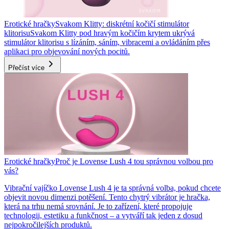
Erotické hračky
Svakom Klitty: diskrétní kočičí stimulátor
klitorisu
Svakom Klitty pod hravým kočičím krytem ukrývá
stimulátor klitorisu s lízáním, sáním, vibracemi a ovládáním přes
aplikaci pro objevování nových pocitů.
Přečíst více
Erotické hračky
Proč je Lovense Lush 4 tou správnou volbou pro
vás?
Vibrační vajíčko Lovense Lush 4 je ta správná volba, pokud chcete
objevit novou dimenzi potěšení. Tento chytrý vibrátor je hračka,
která na trhu nemá srovnání. Je to zařízení, které propojuje
technologii, estetiku a funkčnost – a vytváří tak jeden z dosud
nejpokročilejších produktů.