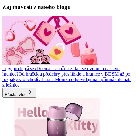
Zajímavosti z našeho blogu
Tipy pro lepší sex
Dilemata z ložnice: Jak se uvolnit a nastavit
hranice?
Od hraček a předehry přes libido a hranice v BDSM až po
rozpaky v obchodě. Lara a Monika odpovídají na upřímná dilemata
z ložnice.
Přečíst více