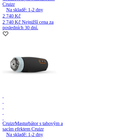
Cruizr
Na skladě:
1-2
dny
2 740 Kč
2 740 Kč
Nejnižší cena za
posledních 30 dní.
Cruizr
Masturbátor s tahovým a
sacím efektem Cruizr
Na skladě:
1-2
dny