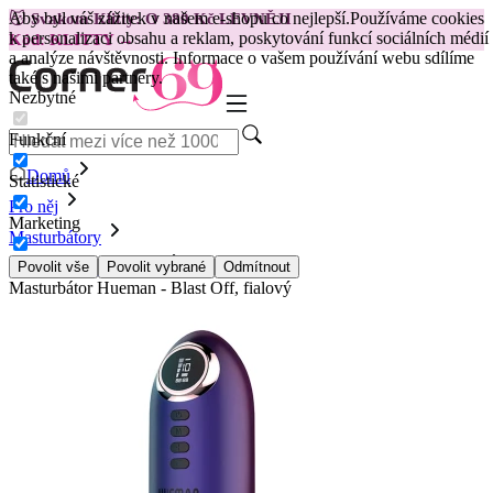
Aby byl váš zážitek v našem e-shopu co nejlepší.
Používáme cookies
😽
Svakom Klitty: O 380 Kč LEVNĚJI
k personalizaci obsahu a reklam, poskytování funkcí sociálních médií
Kód: KLITTY →
a analýze návštěvnosti. Informace o vašem používání webu sdílíme
také s našimi partnery.
Nezbytné
Funkční
Domů
Statistické
Pro něj
Marketing
Masturbátory
Vibrační masturbátory
Povolit vše
Povolit vybrané
Odmítnout
Masturbátor Hueman - Blast Off, fialový