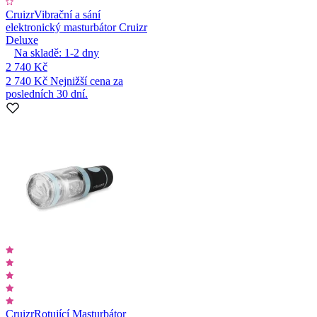
Cruizr
Vibrační a sání
elektronický masturbátor Cruizr
Deluxe
Na skladě:
1-2
dny
2 740 Kč
2 740 Kč
Nejnižší cena za
posledních 30 dní.
Cruizr
Rotující Masturbátor