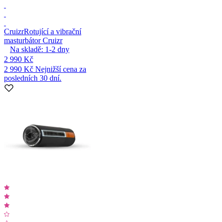
Cruizr
Rotující a vibrační
masturbátor Cruizr
Na skladě:
1-2
dny
2 990 Kč
2 990 Kč
Nejnižší cena za
posledních 30 dní.