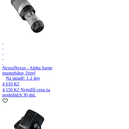
Nexus
Nexus - Alpha Surge
masturbátor, černý
Na skladě:
1-2
dny
4 610 Kč
4 150 Kč
Nejnižší cena za
posledních 30 dní.