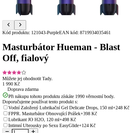
Item
Kód produktu
:
121043-Purple
EAN kód
:
8719934035461
1
of
Masturbátor Hueman - Blast
9
Off, fialový
Můžete jej ohodnotit
Tady.
1 990 Kč
Doprava zdarma
Při nákupu tohoto produktu získáte
1990
věrnostní body.
Doporučujeme používat tento produkt s:
Vodní Založený Lubrikační Gel Delicate Drops, 150 ml
+248 Kč
FPPR. Masturbátor Obnovující Prášek
+398 Kč
Lubrikant JO H2O, 120 ml
+498 Kč
Intimní Ubrousky po Sexu EasyGlide
+124 Kč