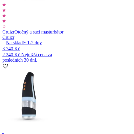
Cruizr
Otočný a sací masturbátor
Cruizr
Na skladě:
1-2
dny
3 740 Kč
2 240 Kč
Nejnižší cena za
posledních 30 dní.