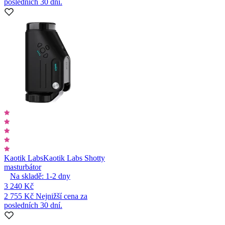
posledních 30 dní.
Kaotik Labs
Kaotik Labs Shotty
masturbátor
Na skladě:
1-2
dny
3 240 Kč
2 755 Kč
Nejnižší cena za
posledních 30 dní.