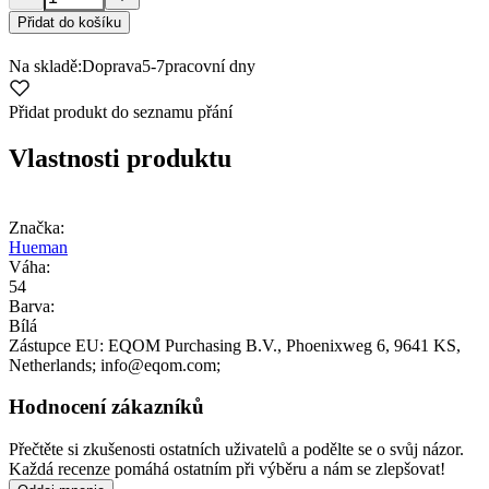
Přidat do košíku
Na skladě:
Doprava
5-7
pracovní dny
Přidat produkt do seznamu přání
Vlastnosti produktu
Značka:
Hueman
Váha:
54
Barva:
Bílá
Zástupce EU:
EQOM Purchasing B.V.
, Phoenixweg 6
, 9641 KS
,
Netherlands;
info@eqom.com;
Hodnocení zákazníků
Přečtěte si zkušenosti ostatních uživatelů a podělte se o svůj názor.
Každá recenze pomáhá ostatním při výběru a nám se zlepšovat!