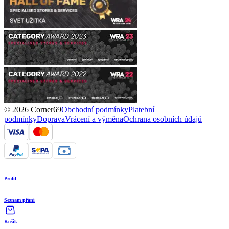
© 2026 Corner69
Obchodní podmínky
Platební
podmínky
Doprava
Vrácení a výměna
Ochrana osobních údajů
Profil
Seznam přání
Košík