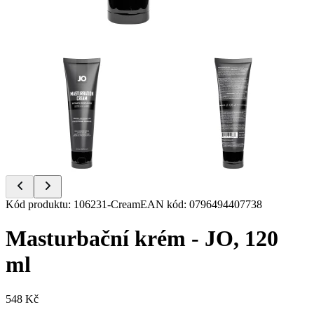
Item
Kód produktu
:
106231-Cream
EAN kód
:
0796494407738
1
of
Masturbační krém - JO, 120
2
ml
548 Kč