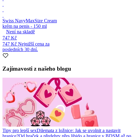
Swiss Navy
MaxSize Cream
krém na penis - 150 ml
Není na skladě
747 Kč
747 Kč
Nejnižší cena za
posledních 30 dní.
Zajímavosti z našeho blogu
Tipy pro lepší sex
Dilemata z ložnice: Jak se uvolnit a nastavit
hranice?
Od hraček a předehry přes libido a hranice v BDSM až po