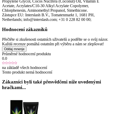
Propylene Glycol, Cocos Nucifera (Coconut) Oil, Vitamin E
Acetate, Acrylates/C10-30 Alkyl Acrylate Copolymer,
Chlorphenesin, Aminomethyl Propanol, Simethicone.
Zástupce EU:
Interslash B.V.
, Tomatenmarkt 1
, 1681 PH
,
Netherlands;
info@interslash.com;
+31 0 228 82 00 00;
Hodnocení zákazníků
Přečtěte si zkušenosti ostatních uživatelů a podělte se o svůj názor.
Každá recenze pomáhá ostatním při výběru a nám se zlepšovat!
Oddaj mnenje
Průměrné hodnocení produktu
0.0
na základě všech hodnocení
Tento produkt nemá hodnocení
Zákazníci byli také přesvědčeni níže uvedenými
hračkami...