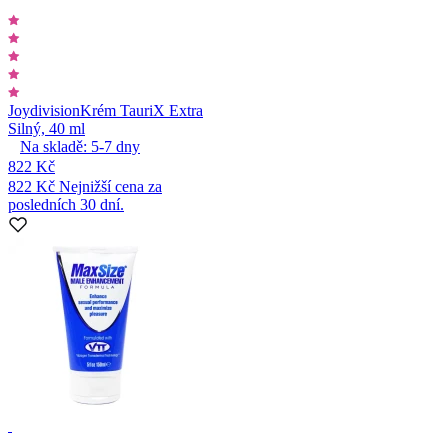
Joydivision
Krém TauriX Extra
Silný, 40 ml
Na skladě:
5-7
dny
822 Kč
822 Kč
Nejnižší cena za
posledních 30 dní.