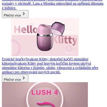
rozpaky v obchodě. Lara a Monika odpovídají na upřímná dilemata
z ložnice.
Přečíst více
Erotické hračky
Svakom Klitty: diskrétní kočičí stimulátor
klitorisu
Svakom Klitty pod hravým kočičím krytem ukrývá
stimulátor klitorisu s lízáním, sáním, vibracemi a ovládáním přes
aplikaci pro objevování nových pocitů.
Přečíst více