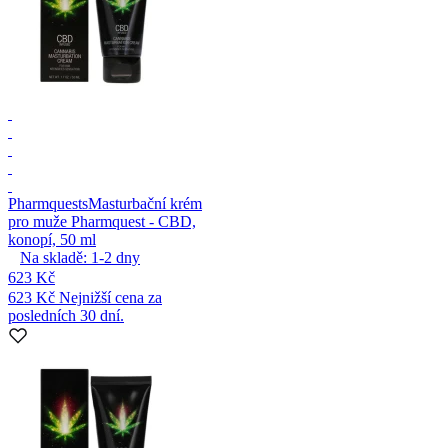
Pharmquests
Masturbační krém
pro muže Pharmquest - CBD,
konopí, 50 ml
Na skladě:
1-2
dny
623 Kč
623 Kč
Nejnižší cena za
posledních 30 dní.