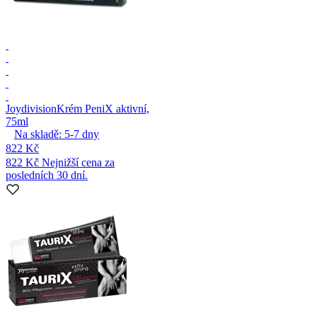
Joydivision
Krém PeniX aktivní,
75ml
Na skladě:
5-7
dny
822 Kč
822 Kč
Nejnižší cena za
posledních 30 dní.