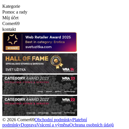
Kategorie
Pomoc a rady
Můj účet
Corner69
kontakt
© 2026 Corner69
Obchodní podmínky
Platební
podmínky
Doprava
Vrácení a výměna
Ochrana osobních údajů