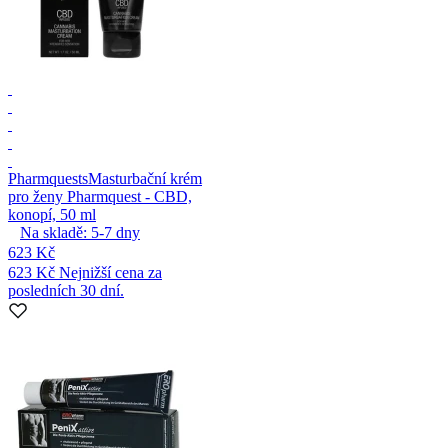
Pharmquests
Masturbační krém
pro ženy Pharmquest - CBD,
konopí, 50 ml
Na skladě:
5-7
dny
623 Kč
623 Kč
Nejnižší cena za
posledních 30 dní.