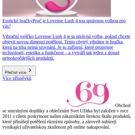
Erotické hračky
Proč je Lovense Lush 4 tou správnou volbou pro
vás?
Vibrační vajíčko Lovense Lush 4 je ta správná volba, pokud chcete
objevit novou dimenzi potěšení. Tento chytrý vibrátor je hračka,
která na trhu nemá srovnání. Je to zařízení, které propojuje
technologii, estetiku a funkčnost – a vytváří tak jeden z dosud
nejpokročilejších produktů.
Přečíst více
Více příspěvků
Obchod
se smyslnými doplňky a oblečením Svet Užitka byl založen v roce
2011 s cílem poskytnout našim zákazníkům širokou škálu produktů,
které přinášejí potěšení různými způsoby, a zároveň nabízejí
vynikající uživatelskou zkušenost při online nakupování.