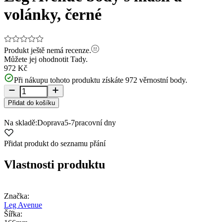
volánky, černé
Produkt ještě nemá recenze.
Můžete jej ohodnotit
Tady.
972 Kč
Při nákupu tohoto produktu získáte
972
věrnostní body.
Přidat do košíku
Na skladě:
Doprava
5-7
pracovní dny
Přidat produkt do seznamu přání
Vlastnosti produktu
Značka:
Leg Avenue
Šířka: