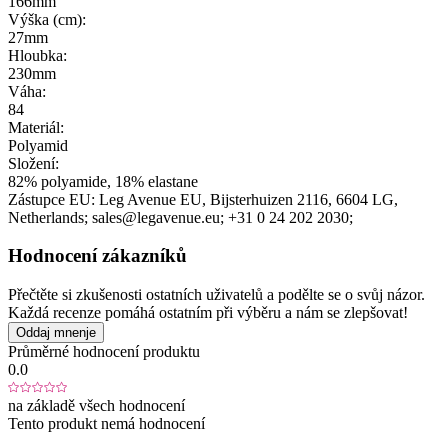
166mm
Výška (cm):
27mm
Hloubka:
230mm
Váha:
84
Materiál:
Polyamid
Složení:
82% polyamide, 18% elastane
Zástupce EU:
Leg Avenue EU
, Bijsterhuizen 2116
, 6604 LG
,
Netherlands;
sales@legavenue.eu;
+31 0 24 202 2030;
Hodnocení zákazníků
Přečtěte si zkušenosti ostatních uživatelů a podělte se o svůj názor.
Každá recenze pomáhá ostatním při výběru a nám se zlepšovat!
Oddaj mnenje
Průměrné hodnocení produktu
0.0
na základě všech hodnocení
Tento produkt nemá hodnocení