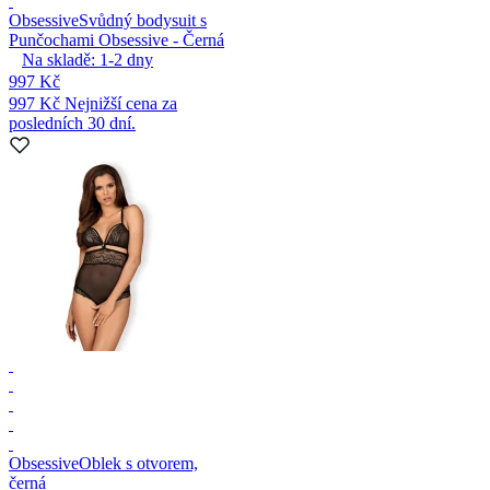
Obsessive
Svůdný bodysuit s
Punčochami Obsessive - Černá
Na skladě:
1-2
dny
997 Kč
997 Kč
Nejnižší cena za
posledních 30 dní.
Obsessive
Oblek s otvorem,
černá