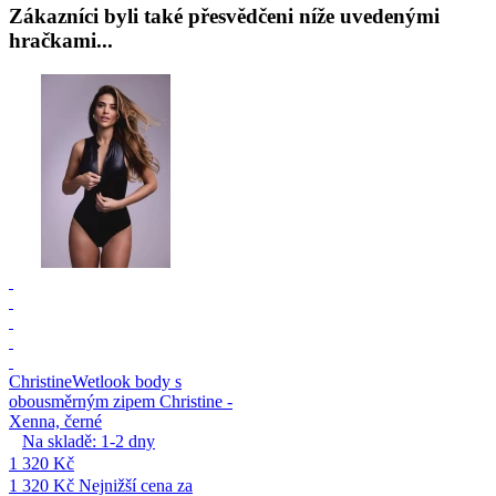
Zákazníci byli také přesvědčeni níže uvedenými
hračkami...
Christine
Wetlook body s
obousměrným zipem Christine -
Xenna, černé
Na skladě:
1-2
dny
1 320 Kč
1 320 Kč
Nejnižší cena za