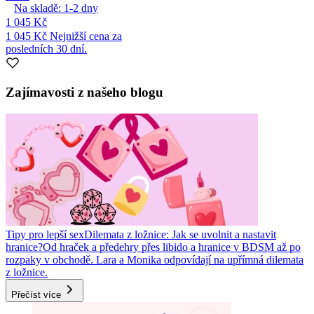
Na skladě:
1-2
dny
1 045 Kč
1 045 Kč
Nejnižší cena za
posledních 30 dní.
Zajímavosti z našeho blogu
Tipy pro lepší sex
Dilemata z ložnice: Jak se uvolnit a nastavit
hranice?
Od hraček a předehry přes libido a hranice v BDSM až po
rozpaky v obchodě. Lara a Monika odpovídají na upřímná dilemata
z ložnice.
Přečíst více