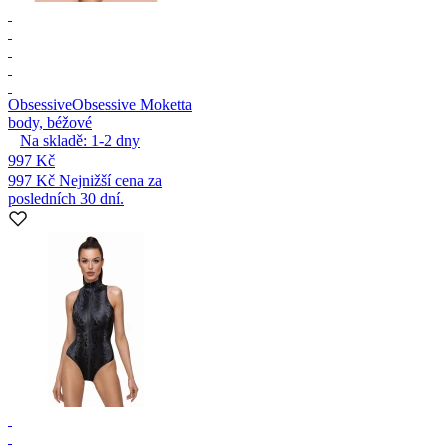
Obsessive
Obsessive Moketta
body, béžové
Na skladě:
1-2
dny
997 Kč
997 Kč
Nejnižší cena za
posledních 30 dní.