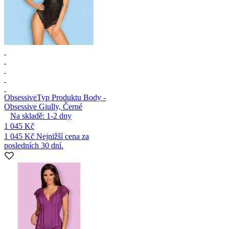
Obsessive
Typ Produktu Body -
Obsessive Giully, Černé
Na skladě:
1-2
dny
1 045 Kč
1 045 Kč
Nejnižší cena za
posledních 30 dní.