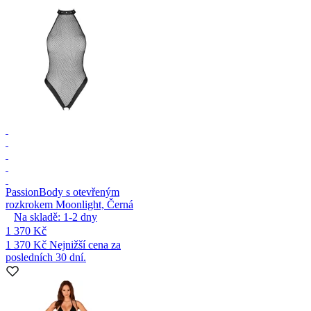
Passion
Body s otevřeným
rozkrokem Moonlight, Černá
Na skladě:
1-2
dny
1 370 Kč
1 370 Kč
Nejnižší cena za
posledních 30 dní.