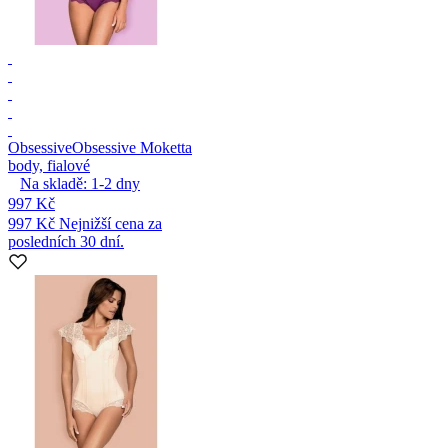
Obsessive
Obsessive Moketta
body, fialové
Na skladě:
1-2
dny
997 Kč
997 Kč
Nejnižší cena za
posledních 30 dní.