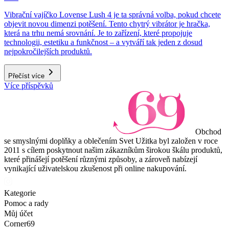
Vibrační vajíčko Lovense Lush 4 je ta správná volba, pokud chcete
objevit novou dimenzi potěšení. Tento chytrý vibrátor je hračka,
která na trhu nemá srovnání. Je to zařízení, které propojuje
technologii, estetiku a funkčnost – a vytváří tak jeden z dosud
nejpokročilejších produktů.
Přečíst více
Více příspěvků
Obchod
se smyslnými doplňky a oblečením Svet Užitka byl založen v roce
2011 s cílem poskytnout našim zákazníkům širokou škálu produktů,
které přinášejí potěšení různými způsoby, a zároveň nabízejí
vynikající uživatelskou zkušenost při online nakupování.
Kategorie
Pomoc a rady
Můj účet
Corner69