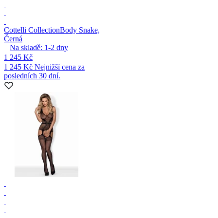
Cottelli Collection
Body Snake,
Černá
Na skladě:
1-2
dny
1 245 Kč
1 245 Kč
Nejnižší cena za
posledních 30 dní.