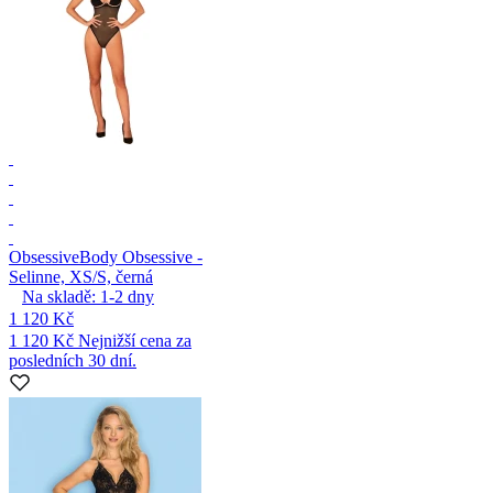
Obsessive
Body Obsessive -
Selinne, XS/S, černá
Na skladě:
1-2
dny
1 120 Kč
1 120 Kč
Nejnižší cena za
posledních 30 dní.