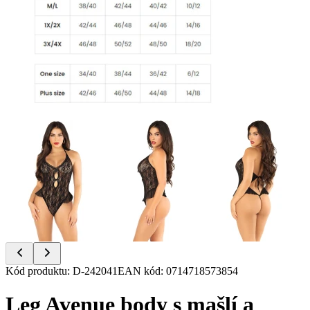
Item
Kód produktu
:
D-242041
EAN kód
:
0714718573854
1
of
Leg Avenue body s mašlí a
6