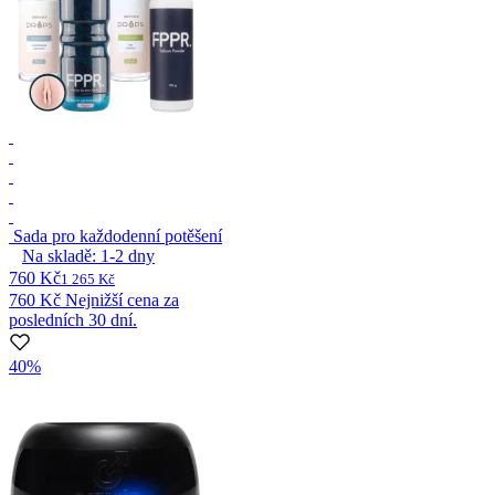
Sada pro každodenní potěšení
Na skladě:
1-2
dny
760 Kč
1 265 Kč
760 Kč
Nejnižší cena za
posledních 30 dní.
40%