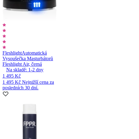
Fleshlight
Automatická
Vysoušečka Masturbátorů
Fleshlight Air, černá
Na skladě:
1-2
dny
1 495 Kč
1 495 Kč
Nejnižší cena za
posledních 30 dní.