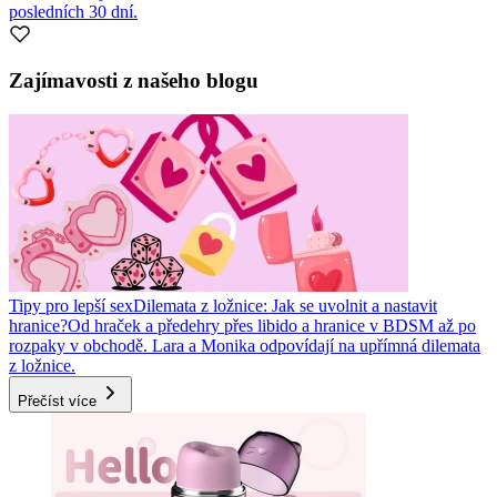
posledních 30 dní.
Zajímavosti z našeho blogu
Tipy pro lepší sex
Dilemata z ložnice: Jak se uvolnit a nastavit
hranice?
Od hraček a předehry přes libido a hranice v BDSM až po
rozpaky v obchodě. Lara a Monika odpovídají na upřímná dilemata
z ložnice.
Přečíst více