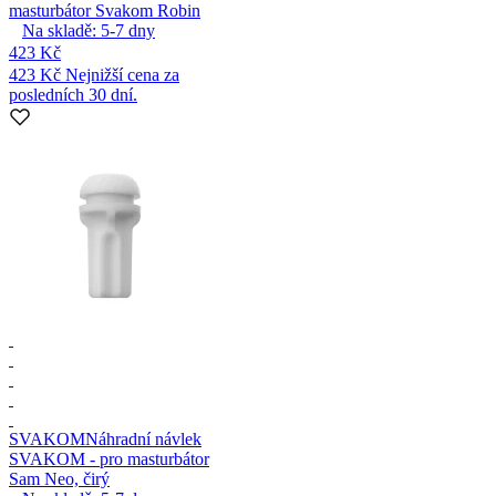
masturbátor Svakom Robin
Na skladě:
5-7
dny
423 Kč
423 Kč
Nejnižší cena za
posledních 30 dní.
SVAKOM
Náhradní návlek
SVAKOM - pro masturbátor
Sam Neo, čirý