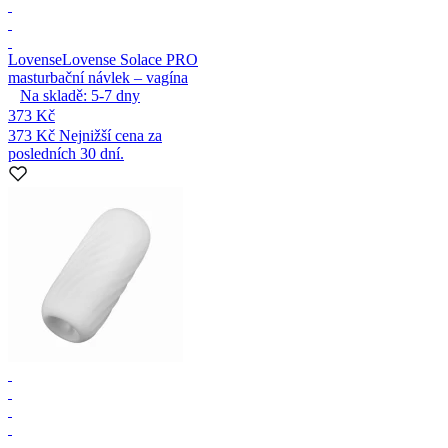
Lovense
Lovense Solace PRO
masturbační návlek – vagína
Na skladě:
5-7
dny
373 Kč
373 Kč
Nejnižší cena za
posledních 30 dní.