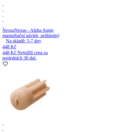
Nexus
Nexus - Alpha Surge
masturbační návlek, průhledný
Na skladě:
5-7
dny
448 Kč
448 Kč
Nejnižší cena za
posledních 30 dní.