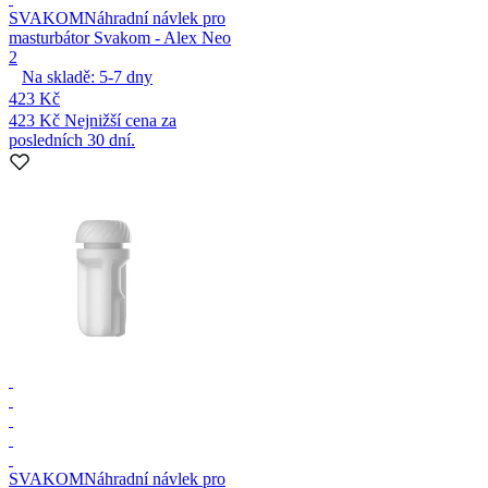
SVAKOM
Náhradní návlek pro
masturbátor Svakom - Alex Neo
2
Na skladě:
5-7
dny
423 Kč
423 Kč
Nejnižší cena za
posledních 30 dní.
SVAKOM
Náhradní návlek pro