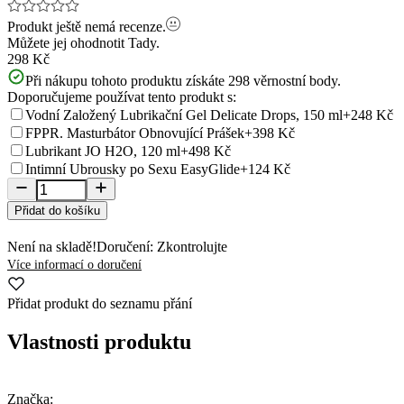
Produkt ještě nemá recenze.
Můžete jej ohodnotit
Tady.
298 Kč
Při nákupu tohoto produktu získáte
298
věrnostní body.
Doporučujeme používat tento produkt s:
Vodní Založený Lubrikační Gel Delicate Drops, 150 ml
+248 Kč
FPPR. Masturbátor Obnovující Prášek
+398 Kč
Lubrikant JO H2O, 120 ml
+498 Kč
Intimní Ubrousky po Sexu EasyGlide
+124 Kč
Přidat do košíku
Není na skladě!
Doručení: Zkontrolujte
Více informací o doručení
Přidat produkt do seznamu přání
Vlastnosti produktu
Značka: