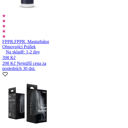
FPPR.
FPPR. Masturbátor
Obnovující Prášek
Na skladě:
1-2
dny
398 Kč
298 Kč
Nejnižší cena za
posledních 30 dní.