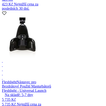
423 Kč
Nejnižší cena za
posledních 30 dní.
Fleshlight
Nástavec pro
Bezdrátové Použití Masturbátorů
Fleshlight - Universal Launch
Na skladě:
5-7
dny
5 735 Kč
5 735 Kč
Nejnižší cena za