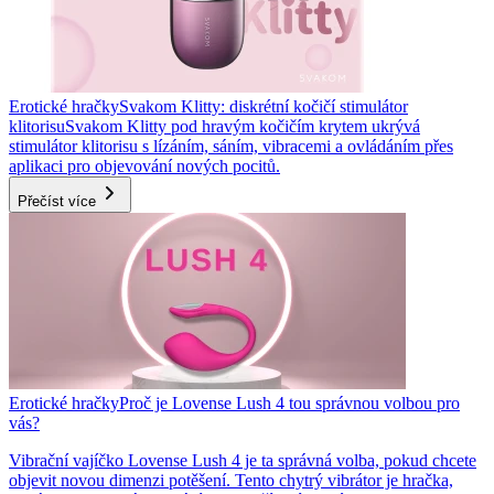
Erotické hračky
Svakom Klitty: diskrétní kočičí stimulátor
klitorisu
Svakom Klitty pod hravým kočičím krytem ukrývá
stimulátor klitorisu s lízáním, sáním, vibracemi a ovládáním přes
aplikaci pro objevování nových pocitů.
Přečíst více
Erotické hračky
Proč je Lovense Lush 4 tou správnou volbou pro
vás?
Vibrační vajíčko Lovense Lush 4 je ta správná volba, pokud chcete
objevit novou dimenzi potěšení. Tento chytrý vibrátor je hračka,