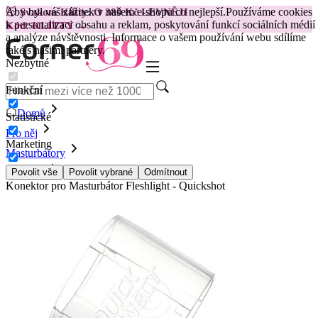
Aby byl váš zážitek v našem e-shopu co nejlepší.
Používáme cookies
😽
Svakom Klitty: O 380 Kč LEVNĚJI
k personalizaci obsahu a reklam, poskytování funkcí sociálních médií
Kód: KLITTY →
a analýze návštěvnosti. Informace o vašem používání webu sdílíme
také s našimi partnery.
Nezbytné
Funkční
Domů
Statistické
Pro něj
Marketing
Masturbátory
Doplňky
Povolit vše
Povolit vybrané
Odmítnout
Konektor pro Masturbátor Fleshlight - Quickshot