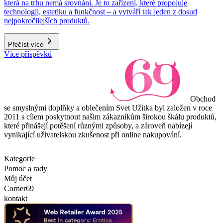
která na trhu nemá srovnání. Je to zařízení, které propojuje
technologii, estetiku a funkčnost – a vytváří tak jeden z dosud
nejpokročilejších produktů.
Přečíst více
Více příspěvků
Obchod
se smyslnými doplňky a oblečením Svet Užitka byl založen v roce
2011 s cílem poskytnout našim zákazníkům širokou škálu produktů,
které přinášejí potěšení různými způsoby, a zároveň nabízejí
vynikající uživatelskou zkušenost při online nakupování.
Kategorie
Pomoc a rady
Můj účet
Corner69
kontakt