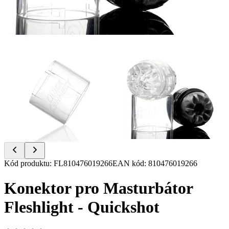
Item
Kód produktu
:
FL810476019266
EAN kód
:
810476019266
1
of
Konektor pro Masturbátor
2
Fleshlight - Quickshot