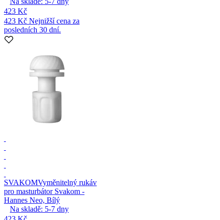
Na skladě:
5-7
dny
423 Kč
423 Kč
Nejnižší cena za
posledních 30 dní.
SVAKOM
Vyměnitelný rukáv
pro masturbátor Svakom -
Hannes Neo, Bílý
Na skladě:
5-7
dny
423 Kč