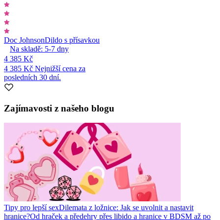
Doc Johnson
Dildo s přísavkou
Na skladě:
5-7
dny
4 385 Kč
4 385 Kč
Nejnižší cena za
posledních 30 dní.
Zajímavosti z našeho blogu
Tipy pro lepší sex
Dilemata z ložnice: Jak se uvolnit a nastavit
hranice?
Od hraček a předehry přes libido a hranice v BDSM až po