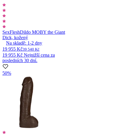
SexFlesh
Dildo MOBY the Giant
Dick, kožený
Na skladě:
1-2
dny
19 955 Kč
39 540 Kč
19 955 Kč
Nejnižší cena za
posledních 30 dní.
50%