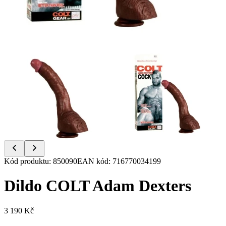
Item
Kód produktu
:
850090
EAN kód
:
716770034199
1
of
Dildo COLT Adam Dexters
2
3 190 Kč