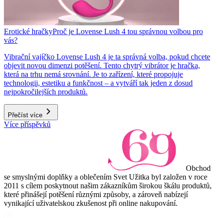
Erotické hračky
Proč je Lovense Lush 4 tou správnou volbou pro
vás?
Vibrační vajíčko Lovense Lush 4 je ta správná volba, pokud chcete
objevit novou dimenzi potěšení. Tento chytrý vibrátor je hračka,
která na trhu nemá srovnání. Je to zařízení, které propojuje
technologii, estetiku a funkčnost – a vytváří tak jeden z dosud
nejpokročilejších produktů.
Přečíst více
Více příspěvků
Obchod
se smyslnými doplňky a oblečením Svet Užitka byl založen v roce
2011 s cílem poskytnout našim zákazníkům širokou škálu produktů,
které přinášejí potěšení různými způsoby, a zároveň nabízejí
vynikající uživatelskou zkušenost při online nakupování.