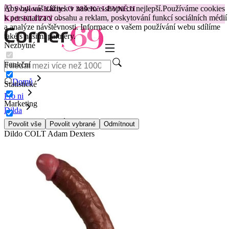
Aby byl váš zážitek v našem e-shopu co nejlepší.
Používáme cookies
😽
Svakom Klitty: O 380 Kč LEVNĚJI
k personalizaci obsahu a reklam, poskytování funkcí sociálních médií
Kód: KLITTY →
a analýze návštěvnosti. Informace o vašem používání webu sdílíme
také s našimi partnery.
Nezbytné
Funkční
Domů
Statistické
Pro ni
Marketing
Dilda
Realistické Dilda
Povolit vše
Povolit vybrané
Odmítnout
Dildo COLT Adam Dexters