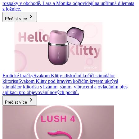
rozpaky v obchodě. Lara a Monika odpovídají na upřímná dilemata
z ložnice.
Přečíst více
Erotické hračky
Svakom Klitty: diskrétní kočičí stimulátor
klitorisu
Svakom Klitty pod hravým kočičím krytem ukrývá
stimulátor klitorisu s lízáním, sáním, vibracemi a ovládáním přes
aplikaci pro objevování nových pocitů.
Přečíst více