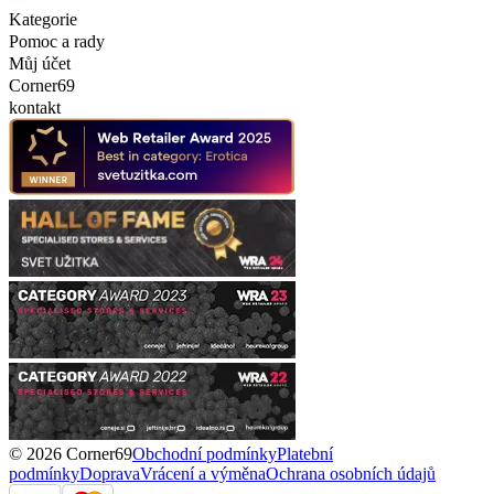
Kategorie
Pomoc a rady
Můj účet
Corner69
kontakt
© 2026 Corner69
Obchodní podmínky
Platební
podmínky
Doprava
Vrácení a výměna
Ochrana osobních údajů