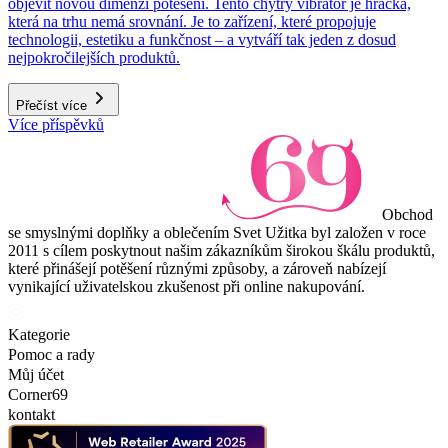
objevit novou dimenzi potěšení. Tento chytrý vibrátor je hračka,
která na trhu nemá srovnání. Je to zařízení, které propojuje
technologii, estetiku a funkčnost – a vytváří tak jeden z dosud
nejpokročilejších produktů.
Přečíst více
Více příspěvků
Obchod
se smyslnými doplňky a oblečením Svet Užitka byl založen v roce
2011 s cílem poskytnout našim zákazníkům širokou škálu produktů,
které přinášejí potěšení různými způsoby, a zároveň nabízejí
vynikající uživatelskou zkušenost při online nakupování.
Kategorie
Pomoc a rady
Můj účet
Corner69
kontakt