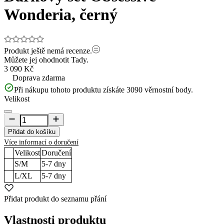
Wonderia, černý
Produkt ještě nemá recenze.
Můžete jej ohodnotit
Tady.
3 090 Kč
Doprava zdarma
Při nákupu tohoto produktu získáte
3090
věrnostní body.
Velikost
Přidat do košíku
Více informací o doručení
Velikost
Doručení
S/M
5-7
dny
L/XL
5-7
dny
Přidat produkt do seznamu přání
Vlastnosti produktu