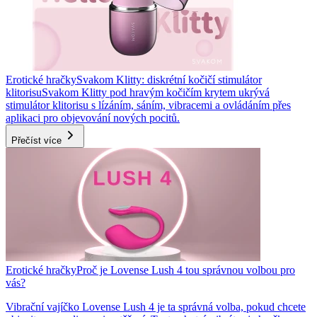
Erotické hračky
Svakom Klitty: diskrétní kočičí stimulátor
klitorisu
Svakom Klitty pod hravým kočičím krytem ukrývá
stimulátor klitorisu s lízáním, sáním, vibracemi a ovládáním přes
aplikaci pro objevování nových pocitů.
Přečíst více
Erotické hračky
Proč je Lovense Lush 4 tou správnou volbou pro
vás?
Vibrační vajíčko Lovense Lush 4 je ta správná volba, pokud chcete