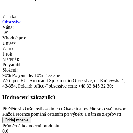
Značka:
Obsessive
Váha:
585
Vhodné pro:
Unisex
Záruka:
1 rok
Materiál:
Polyamid
Složení:
90% Polyamide, 10% Elastane
Zástupce EU:
Amocarat Sp. z o.o. to Obsessive
, ul. Królewska 1
,
43-354
, Poland;
office@obsessive.com;
+48 33 845 32 30;
Hodnocení zákazníků
Přečtěte si zkušenosti ostatních uživatelů a podělte se o svůj názor.
Každá recenze pomáhá ostatním při výběru a nám se zlepšovat!
Oddaj mnenje
Průměrné hodnocení produktu
0.0