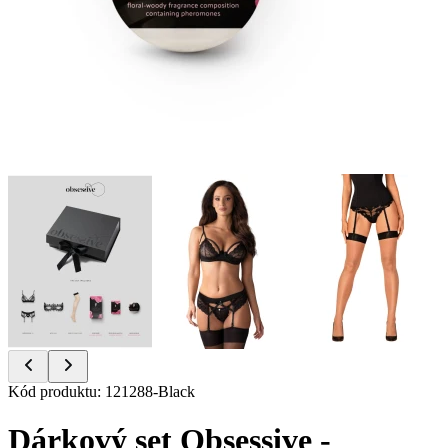
Item
Kód produktu
:
121288-Black
1
of
Dárkový set Obsessive -
6