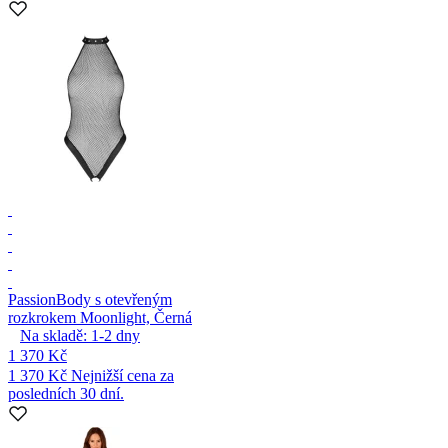
Passion
Body s otevřeným
rozkrokem Moonlight, Černá
Na skladě:
1-2
dny
1 370 Kč
1 370 Kč
Nejnižší cena za
posledních 30 dní.