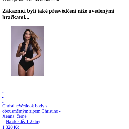
Zákazníci byli také přesvědčeni níže uvedenými
hračkami...
Christine
Wetlook body s
obousměrným zipem Christine -
Xenna, černé
Na skladě:
1-2
dny
1 320 Kč