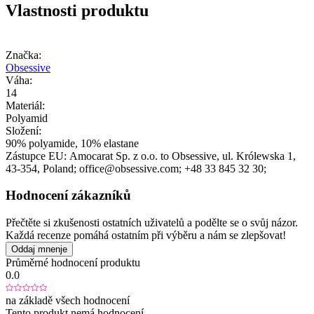
Vlastnosti produktu
Značka:
Obsessive
Váha:
14
Materiál:
Polyamid
Složení:
90% polyamide, 10% elastane
Zástupce EU:
Amocarat Sp. z o.o. to Obsessive
, ul. Królewska 1
,
43-354
, Poland;
office@obsessive.com;
+48 33 845 32 30;
Hodnocení zákazníků
Přečtěte si zkušenosti ostatních uživatelů a podělte se o svůj názor.
Každá recenze pomáhá ostatním při výběru a nám se zlepšovat!
Oddaj mnenje
Průměrné hodnocení produktu
0.0
na základě všech hodnocení
Tento produkt nemá hodnocení