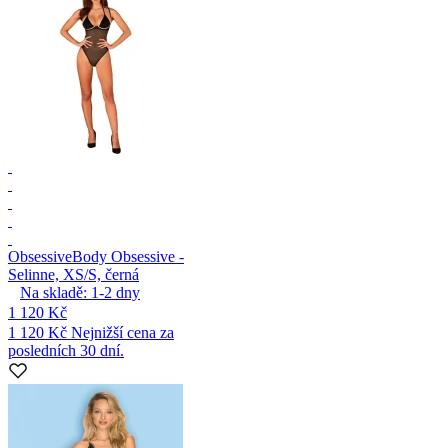
Obsessive
Body Obsessive -
Selinne, XS/S, černá
Na skladě:
1-2
dny
1 120 Kč
1 120 Kč
Nejnižší cena za
posledních 30 dní.