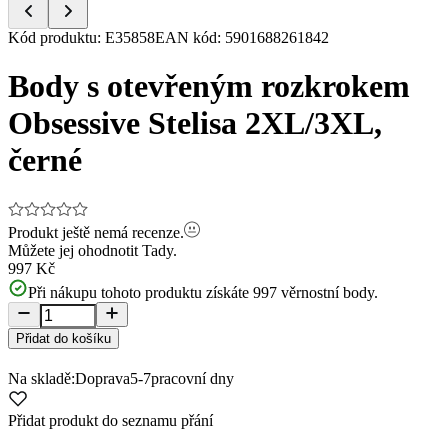
Item
Kód produktu
:
E35858
EAN kód
:
5901688261842
1
of
Body s otevřeným rozkrokem
5
Obsessive Stelisa 2XL/3XL,
černé
Produkt ještě nemá recenze.
Můžete jej ohodnotit
Tady.
997 Kč
Při nákupu tohoto produktu získáte
997
věrnostní body.
Přidat do košíku
Na skladě:
Doprava
5-7
pracovní dny
Přidat produkt do seznamu přání