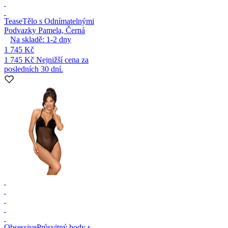
Tease
Tělo s Odnímatelnými
Podvazky Pamela, Černá
Na skladě:
1-2
dny
1 745 Kč
1 745 Kč
Nejnižší cena za
posledních 30 dní.
Obsessive
Průsvitný body s