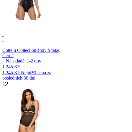
Cottelli Collection
Body Snake,
Černá
Na skladě:
1-2
dny
1 245 Kč
1 245 Kč
Nejnižší cena za
posledních 30 dní.