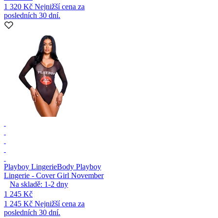
1 320 Kč
Nejnižší cena za
posledních 30 dní.
Playboy Lingerie
Body Playboy
Lingerie - Cover Girl November
Na skladě:
1-2
dny
1 245 Kč
1 245 Kč
Nejnižší cena za
posledních 30 dní.