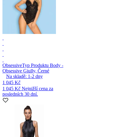
Obsessive
Typ Produktu Body -
Obsessive Giully, Černé
Na skladě:
1-2
dny
1 045 Kč
1 045 Kč
Nejnižší cena za
posledních 30 dní.