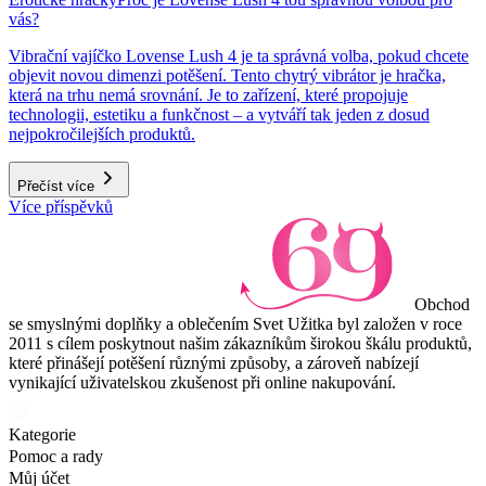
vás?
Vibrační vajíčko Lovense Lush 4 je ta správná volba, pokud chcete
objevit novou dimenzi potěšení. Tento chytrý vibrátor je hračka,
která na trhu nemá srovnání. Je to zařízení, které propojuje
technologii, estetiku a funkčnost – a vytváří tak jeden z dosud
nejpokročilejších produktů.
Přečíst více
Více příspěvků
Obchod
se smyslnými doplňky a oblečením Svet Užitka byl založen v roce
2011 s cílem poskytnout našim zákazníkům širokou škálu produktů,
které přinášejí potěšení různými způsoby, a zároveň nabízejí
vynikající uživatelskou zkušenost při online nakupování.
Kategorie
Pomoc a rady
Můj účet