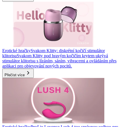
Erotické hračky
Svakom Klitty: diskrétní kočičí stimulátor
klitorisu
Svakom Klitty pod hravým kočičím krytem ukrývá
stimulátor klitorisu s lízáním, sáním, vibracemi a ovládáním přes
aplikaci pro objevování nových pocitů.
Přečíst více
Erotické hračky
Proč je Lovense Lush 4 tou správnou volbou pro