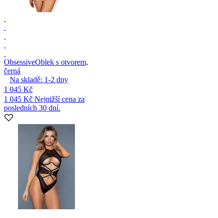
Obsessive
Oblek s otvorem,
černá
Na skladě:
1-2
dny
1 045 Kč
1 045 Kč
Nejnižší cena za
posledních 30 dní.