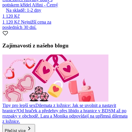
potiskem křídel Alfini - Černý
Na skladě:
1-2
dny
1 120 Kč
1 120 Kč
Nejnižší cena za
posledních 30 dní.
Zajímavosti z našeho blogu
Tipy pro lepší sex
Dilemata z ložnice: Jak se uvolnit a nastavit
hranice?
Od hraček a předehry přes libido a hranice v BDSM až po
rozpaky v obchodě. Lara a Monika odpovídají na upřímná dilemata
z ložnice.
Přečíst více