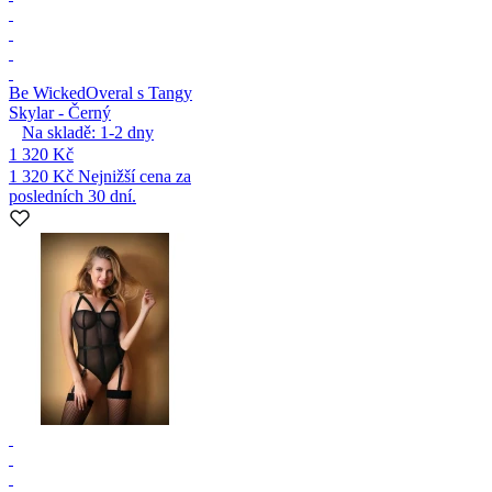
Be Wicked
Overal s Tangy
Skylar - Černý
Na skladě:
1-2
dny
1 320 Kč
1 320 Kč
Nejnižší cena za
posledních 30 dní.