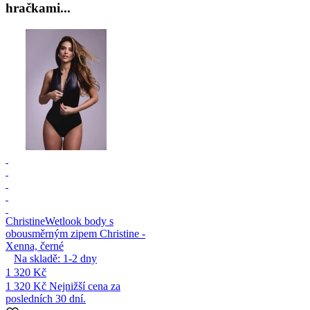
hračkami...
Christine
Wetlook body s
obousměrným zipem Christine -
Xenna, černé
Na skladě:
1-2
dny
1 320 Kč
1 320 Kč
Nejnižší cena za
posledních 30 dní.