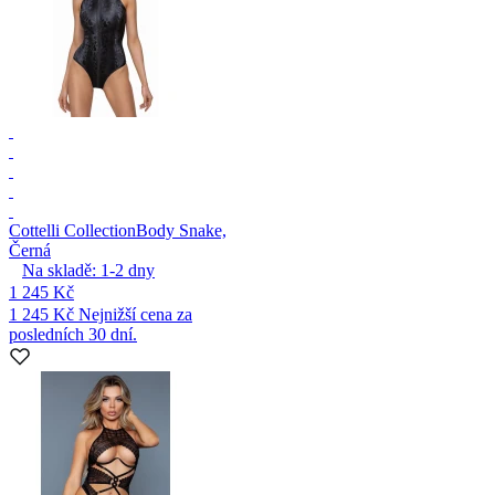
Cottelli Collection
Body Snake,
Černá
Na skladě:
1-2
dny
1 245 Kč
1 245 Kč
Nejnižší cena za
posledních 30 dní.