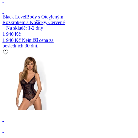
Black Level
Body s Otevřeným
Rozkrokem a Košíčky, Červené
Na skladě:
1-2
dny
1 940 Kč
1 940 Kč
Nejnižší cena za
posledních 30 dní.