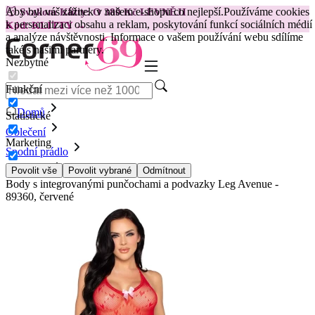
Aby byl váš zážitek v našem e-shopu co nejlepší.
Používáme cookies
😽
Svakom Klitty: O 380 Kč LEVNĚJI
k personalizaci obsahu a reklam, poskytování funkcí sociálních médií
Kód: KLITTY →
a analýze návštěvnosti. Informace o vašem používání webu sdílíme
také s našimi partnery.
Nezbytné
Funkční
Domů
Statistické
Oblečení
Marketing
Spodní prádlo
Bodysuits
Povolit vše
Povolit vybrané
Odmítnout
Body s integrovanými punčochami a podvazky Leg Avenue -
89360, červené