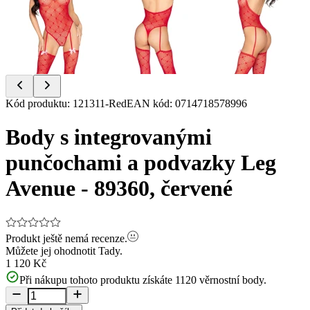
Item
Kód produktu
:
121311-Red
EAN kód
:
0714718578996
1
of
Body s integrovanými
4
punčochami a podvazky Leg
Avenue - 89360, červené
Produkt ještě nemá recenze.
Můžete jej ohodnotit
Tady.
1 120 Kč
Při nákupu tohoto produktu získáte
1120
věrnostní body.