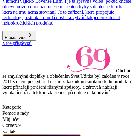
Vibrační vajíčko Lovense Lush 4 je ta správná volba, pokud chcete
objevit novou dimenzi potěšení. Tento chytrý vibrátor je hračka,
která na trhu nemá srovnání. Je to zařízení, které propojuje
technologii, estetiku a funkčnost – a vytváří tak jeden z dosud
nejpokročilejších produktů.
Přečíst více
Více příspěvků
Obchod
se smyslnými doplňky a oblečením Svet Užitka byl založen v roce
2011 s cílem poskytnout našim zákazníkům širokou škálu produktů,
které přinášejí potěšení různými způsoby, a zároveň nabízejí
vynikající uživatelskou zkušenost při online nakupování.
Kategorie
Pomoc a rady
Můj účet
Corner69
kontakt