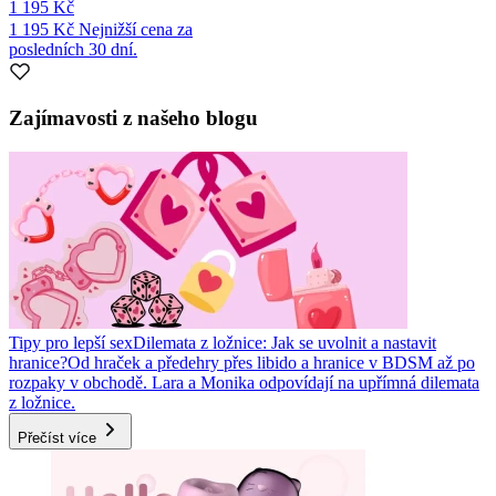
1 195 Kč
1 195 Kč
Nejnižší cena za
posledních 30 dní.
Zajímavosti z našeho blogu
Tipy pro lepší sex
Dilemata z ložnice: Jak se uvolnit a nastavit
hranice?
Od hraček a předehry přes libido a hranice v BDSM až po
rozpaky v obchodě. Lara a Monika odpovídají na upřímná dilemata
z ložnice.
Přečíst více