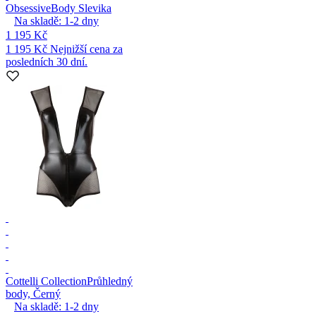
Obsessive
Body Slevika
Na skladě:
1-2
dny
1 195 Kč
1 195 Kč
Nejnižší cena za
posledních 30 dní.
Cottelli Collection
Průhledný
body, Černý
Na skladě:
1-2
dny