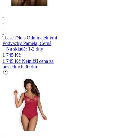
Tease
Tělo s Odnímatelnými
Podvazky Pamela, Černá
Na skladě:
1-2
dny
1 745 Kč
1 745 Kč
Nejnižší cena za
posledních 30 dní.