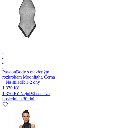
Passion
Body s otevřeným
rozkrokem Moonlight, Černá
Na skladě:
1-2
dny
1 370 Kč
1 370 Kč
Nejnižší cena za
posledních 30 dní.