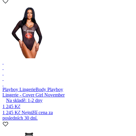
Playboy Lingerie
Body Playboy
Lingerie - Cover Girl November
Na skladě:
1-2
dny
1 245 Kč
1 245 Kč
Nejnižší cena za
posledních 30 dní.