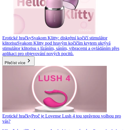
Erotické hračky
Svakom Klitty: diskrétní kočičí stimulátor
klitorisu
Svakom Klitty pod hravým kočičím krytem ukrývá
stimulátor klitorisu s lízáním, sáním, vibracemi a ovládáním přes
aplikaci pro objevování nových pocitů.
Přečíst více
Erotické hračky
Proč je Lovense Lush 4 tou správnou volbou pro
vás?