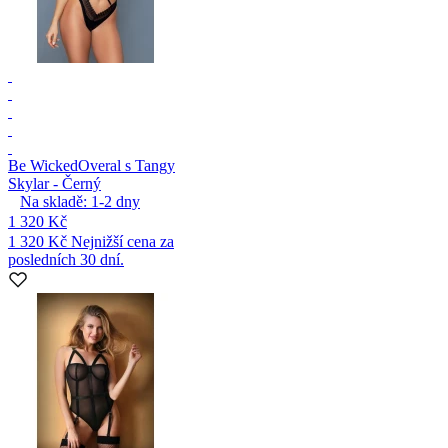
Be Wicked
Overal s Tangy
Skylar - Černý
Na skladě:
1-2
dny
1 320 Kč
1 320 Kč
Nejnižší cena za
posledních 30 dní.