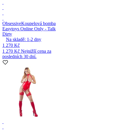
Obsessive
Koupelová bomba
Easytoys Online Only - Talk
Dirty
Na skladě:
1-2
dny
1 270 Kč
1 270 Kč
Nejnižší cena za
posledních 30 dní.