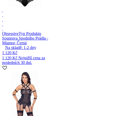
Obsessive
Typ Produktu
Souprava Spodního Prádla -
Miamor, Černá
Na skladě:
1-2
dny
1 120 Kč
1 120 Kč
Nejnižší cena za
posledních 30 dní.