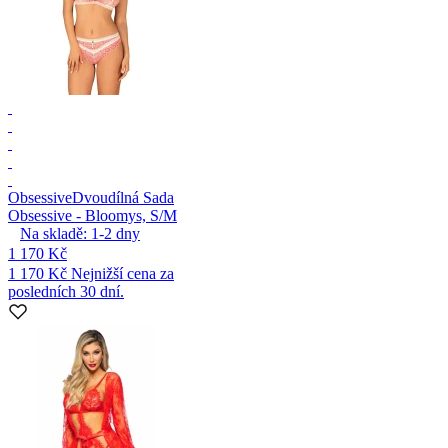
Obsessive
Dvoudílná Sada
Obsessive - Bloomys, S/M
Na skladě:
1-2
dny
1 170 Kč
1 170 Kč
Nejnižší cena za
posledních 30 dní.