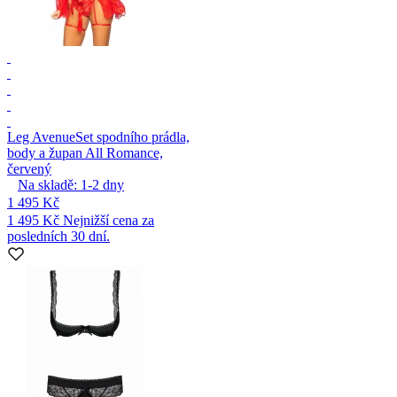
Leg Avenue
Set spodního prádla,
body a župan All Romance,
červený
Na skladě:
1-2
dny
1 495 Kč
1 495 Kč
Nejnižší cena za
posledních 30 dní.