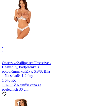
Obsessive
2-dílný set Obsessive -
Heavenlly, Podprsenka s
polovičními košíčky, XS/S, Bílá
Na skladě:
1-2
dny
1 070 Kč
1 070 Kč
Nejnižší cena za
posledních 30 dní.