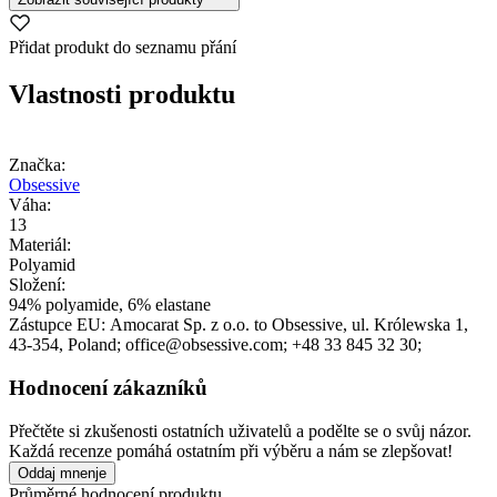
Přidat produkt do seznamu přání
Vlastnosti produktu
Značka:
Obsessive
Váha:
13
Materiál:
Polyamid
Složení:
94% polyamide, 6% elastane
Zástupce EU:
Amocarat Sp. z o.o. to Obsessive
, ul. Królewska 1
,
43-354
, Poland;
office@obsessive.com;
+48 33 845 32 30;
Hodnocení zákazníků
Přečtěte si zkušenosti ostatních uživatelů a podělte se o svůj názor.
Každá recenze pomáhá ostatním při výběru a nám se zlepšovat!
Oddaj mnenje
Průměrné hodnocení produktu