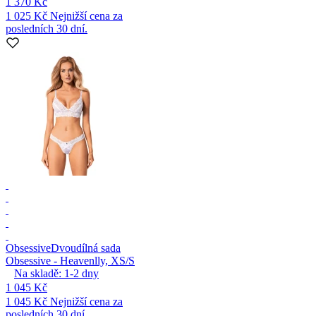
1 370 Kč
1 025 Kč
Nejnižší cena za
posledních 30 dní.
Obsessive
Dvoudílná sada
Obsessive - Heavenlly, XS/S
Na skladě:
1-2
dny
1 045 Kč
1 045 Kč
Nejnižší cena za
posledních 30 dní.