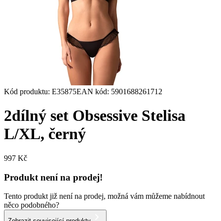
Kód produktu
:
E35875
EAN kód
:
5901688261712
2dílný set Obsessive Stelisa
L/XL, černý
997 Kč
Produkt není na prodej!
Tento produkt již není na prodej, možná vám můžeme nabídnout
něco podobného?
Zobrazit související produkty