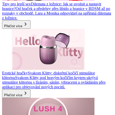
Tipy pro lepší sex
Dilemata z ložnice: Jak se uvolnit a nastavit
hranice?
Od hraček a předehry přes libido a hranice v BDSM až po
rozpaky v obchodě. Lara a Monika odpovídají na upřímná dilemata
z ložnice.
Přečíst více
Erotické hračky
Svakom Klitty: diskrétní kočičí stimulátor
klitorisu
Svakom Klitty pod hravým kočičím krytem ukrývá
stimulátor klitorisu s lízáním, sáním, vibracemi a ovládáním přes
aplikaci pro objevování nových pocitů.
Přečíst více