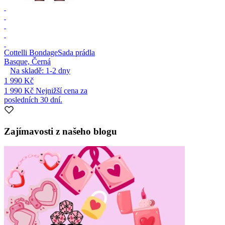
Cottelli Bondage
Sada prádla
Basque, Černá
Na skladě:
1-2
dny
1 990 Kč
1 990 Kč
Nejnižší cena za
posledních 30 dní.
Zajímavosti z našeho blogu