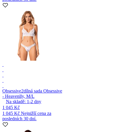
Obsessive
2dílná sada Obsessive
- Heavenlly, M/L
Na skladě:
1-2
dny
1 045 Kč
1 045 Kč
Nejnižší cena za
posledních 30 dní.