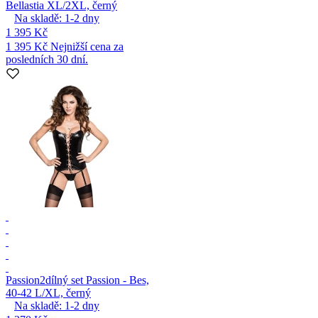
Bellastia XL/2XL, černý
Na skladě:
1-2
dny
1 395 Kč
1 395 Kč
Nejnižší cena za
posledních 30 dní.
Passion
2dílný set Passion - Bes,
40-42 L/XL, černý
Na skladě:
1-2
dny