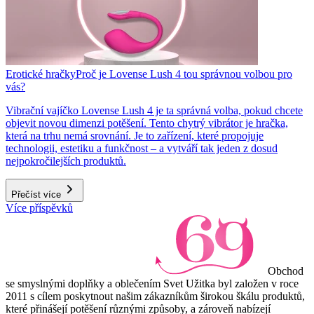
Erotické hračky
Proč je Lovense Lush 4 tou správnou volbou pro
vás?
Vibrační vajíčko Lovense Lush 4 je ta správná volba, pokud chcete
objevit novou dimenzi potěšení. Tento chytrý vibrátor je hračka,
která na trhu nemá srovnání. Je to zařízení, které propojuje
technologii, estetiku a funkčnost – a vytváří tak jeden z dosud
nejpokročilejších produktů.
Přečíst více
Více příspěvků
Obchod
se smyslnými doplňky a oblečením Svet Užitka byl založen v roce
2011 s cílem poskytnout našim zákazníkům širokou škálu produktů,
které přinášejí potěšení různými způsoby, a zároveň nabízejí