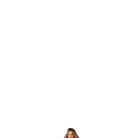
Item
1