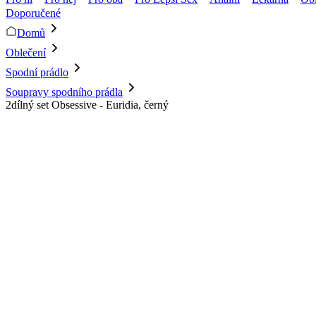
Doporučené
Domů
Oblečení
Spodní prádlo
Soupravy spodního prádla
2dílný set Obsessive - Euridia, černý