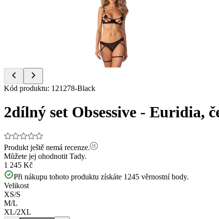
of
4
Item
Kód produktu
:
121278-Black
1
of
2dílný set Obsessive - Euridia, 
4
Produkt ještě nemá recenze.
Můžete jej ohodnotit
Tady.
1 245 Kč
Při nákupu tohoto produktu získáte
1245
věrnostní body.
Velikost
XS/S
M/L
XL/2XL