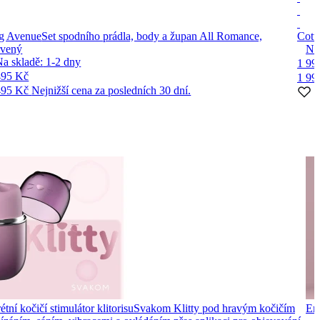
g Avenue
Set spodního prádla, body a župan All Romance,
Cott
rvený
Na
Na skladě:
1-2
dny
1 99
495 Kč
1 99
495 Kč
Nejnižší cena za posledních 30 dní.
tní kočičí stimulátor klitorisu
Svakom Klitty pod hravým kočičím
Ero