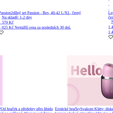
Passion
2dílný set Passion - Bes, 40-42 L/XL, černý
Le
Na skladě:
1-2
dny
če
1 370 Kč
1 
1 025 Kč
Nejnižší cena za posledních 30 dní.
1 
?
Od hraček a předehry přes libido
Erotické hračky
Svakom Klitty: diskré