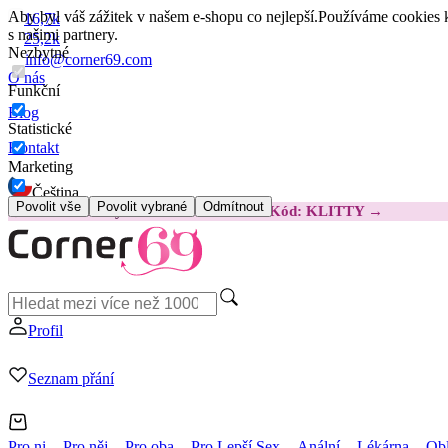
Aby byl váš zážitek v našem e-shopu co nejlepší.
Používáme cookies k
16,7k
s našimi partnery.
25,2k
Nezbytné
info@corner69.com
O nás
Funkční
Blog
Statistické
Kontakt
Marketing
Čeština
Povolit vše
Povolit vybrané
Odmítnout
😽
Svakom Klitty: O 380 Kč LEVNĚJI
Kód: KLITTY →
Profil
Seznam přání
Pro ni
Pro něj
Pro oba
Pro Lepší Sex
Anální
Lékárna
Obl