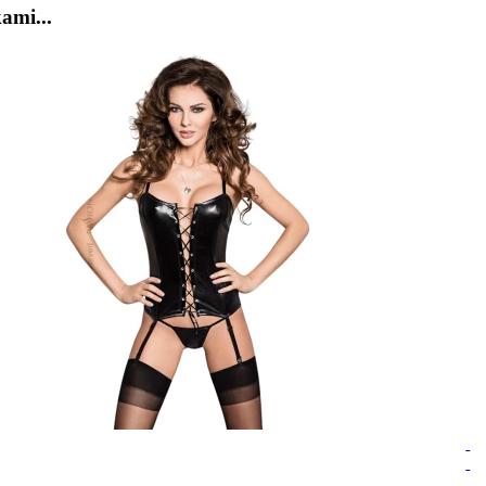
ami...