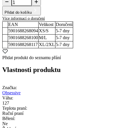
Přidat do košíku
Více informací o doručení
EAN
Velikost
Doručení
5901688268094
XS/S
5-7
dny
5901688268100
M/L
5-7
dny
5901688268117
XL/2XL
5-7
dny
Přidat produkt do seznamu přání
Vlastnosti produktu
Značka:
Obsessive
Váha:
127
Teplota praní:
Ruční praní
Bělení:
Ne